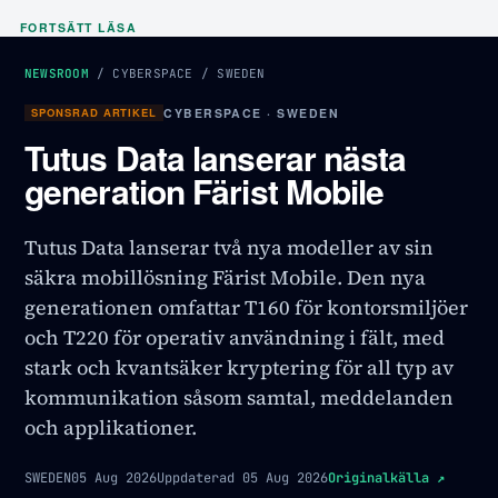
FORTSÄTT LÄSA
NEWSROOM
/
CYBERSPACE
/
SWEDEN
SPONSRAD ARTIKEL
CYBERSPACE · SWEDEN
Tutus Data lanserar nästa
generation Färist Mobile
Tutus Data lanserar två nya modeller av sin
säkra mobillösning Färist Mobile. Den nya
generationen omfattar T160 för kontorsmiljöer
och T220 för operativ användning i fält, med
stark och kvantsäker kryptering för all typ av
kommunikation såsom samtal, meddelanden
och applikationer.
SWEDEN
05 Aug 2026
Uppdaterad
05 Aug 2026
Originalkälla
↗