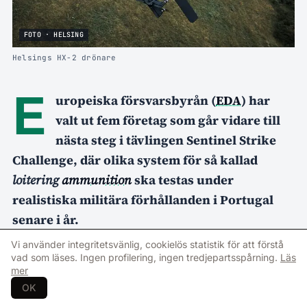
FOTO · HELSING
Helsings HX-2 drönare
E
uropeiska försvarsbyrån (
EDA
) har
valt ut fem företag som går vidare till
nästa steg i tävlingen Sentinel Strike
Challenge, där olika system för så kallad
loitering
ammunition
ska testas under
realistiska militära förhållanden i Portugal
senare i år.
Vi använder integritetsvänlig, cookielös statistik för att förstå
Enligt
EDA
ska testerna genomföras vid
vad som läses. Ingen profilering, ingen tredjepartsspårning.
Läs
övningsområdet Santa Margarida inom ramen
mer
OK
för EU OPEX26. Systemen kommer att