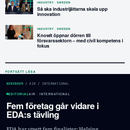
INDUSTRY · SWEDEN
Så ska industrijättarna skala upp
innovation
INDUSTRY · SWEDEN
Knowit öppnar dörren till
försvarssektorn – med civil kompetens i
fokus
FORTSÄTT LÄSA
NEWSROOM
/
AIR
/
INTERNATIONAL
EDITORIAL
AIR · INTERNATIONAL
Fem företag går vidare i
EDA:s tävling
EDA har utsett fem finalister: Helsing,