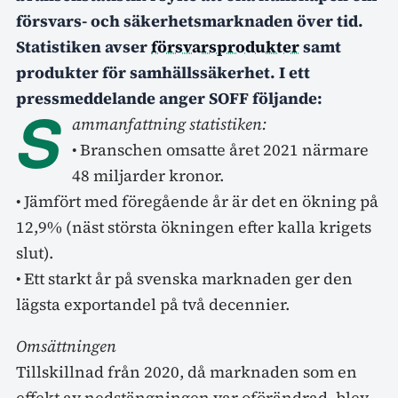
försvars- och säkerhetsmarknaden över tid.
Statistiken avser
försvarsprodukter
samt
produkter för samhällssäkerhet. I ett
pressmeddelande anger SOFF följande:
S
ammanfattning statistiken:
• Branschen omsatte året 2021 närmare
48 miljarder kronor.
• Jämfört med föregående år är det en ökning på
12,9% (näst största ökningen efter kalla krigets
slut).
• Ett starkt år på svenska marknaden ger den
lägsta exportandel på två decennier.
Omsättningen
Tillskillnad från 2020, då marknaden som en
effekt av nedstängningen var oförändrad, blev