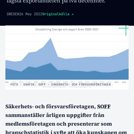
lägsta exportandelen på två decennier.
SWEDEN
26 May 2022
Originalkälla
↗
FOTO · GRAFIK: SOFF - SÄKERHETS- OCH FÖRSVARSFÖRETAGEN
Säkerhets- och försvarsföretagen,
SOFF
sammanställer årligen uppgifter från
medlemsföretagen och presenterar som
branschstatistik i syfte att öka kunskapen om