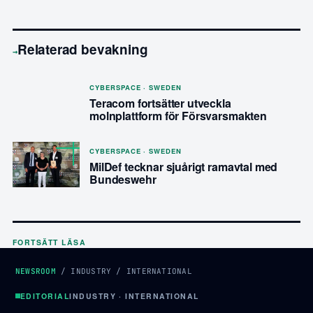
Relaterad bevakning
→
CYBERSPACE · SWEDEN
Teracom fortsätter utveckla
molnplattform för Försvarsmakten
CYBERSPACE · SWEDEN
MilDef tecknar sjuårigt ramavtal med
Bundeswehr
FORTSÄTT LÄSA
NEWSROOM
/
INDUSTRY
/
INTERNATIONAL
EDITORIAL
INDUSTRY · INTERNATIONAL