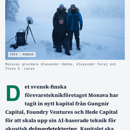
FOTO · MONAVA
Monavas grundare Alexander Hebbe, Alexander Faraj och
Ilkka O. Lavas
D
et svensk-finska
försvarsteknikföretaget Monava har
tagit in nytt kapital från Gungnir
Capital, Foundry Ventures och Hede Capital
för att skala upp sin AI-baserade teknik för
akustisk
drönardetektering
. Kapitalet ska