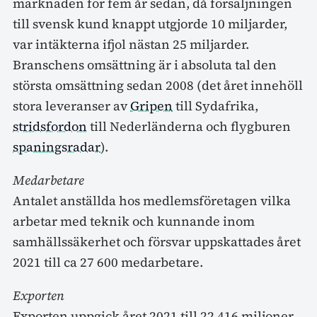
marknaden för fem år sedan, då försäljningen
till svensk kund knappt utgjorde 10 miljarder,
var intäkterna ifjol nästan 25 miljarder.
Branschens omsättning är i absoluta tal den
största omsättning sedan 2008 (det året innehöll
stora leveranser av
Gripen
till Sydafrika,
stridsfordon
till Nederländerna och flygburen
spaningsradar
).
Medarbetare
Antalet anställda hos medlemsföretagen vilka
arbetar med teknik och kunnande inom
samhällssäkerhet och försvar uppskattades året
2021 till ca 27 600 medarbetare.
Exporten
Exporten uppgick året 2021 till 22 416 miljoner