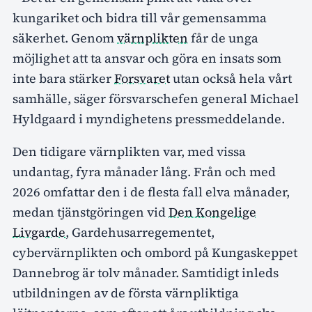
kungariket och bidra till vår gemensamma
säkerhet. Genom
värnplikten
får de unga
möjlighet att ta ansvar och göra en insats som
inte bara stärker
Forsvaret
utan också hela vårt
samhälle, säger försvarschefen general Michael
Hyldgaard i myndighetens pressmeddelande.
Den tidigare värnplikten var, med vissa
undantag, fyra månader lång. Från och med
2026 omfattar den i de flesta fall elva månader,
medan tjänstgöringen vid
Den Kongelige
Livgarde
, Gardehusarregementet,
cybervärnplikten och ombord på Kungaskeppet
Dannebrog är tolv månader. Samtidigt inleds
utbildningen av de första värnpliktiga