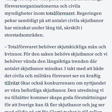
försvarsorganisationerna och civila
myndigheter inom
totalförsvaret
. Regeringen
pekar samtidigt på att antalet civila skjutbanor
har minskat under lång tid, särskilt i
storstadsområden.
– Totalförsvaret behöver skjutskickliga män och
kvinnor. För den saken behövs skjutbanor och vi
behöver vända den långsiktiga trenden där
antalet skjutbanor minskar. I takt med att både
det civila och militära försvaret ser en kraftig
tillväxt
ökar också konkurrensen om nyttjandet
av våra befintliga skjutbanor. Den utredning vi
nu tillsätter kommer skapa goda förutsättningar
för att Sverige kan få fler skjutbanor och jag ser
med glädje på att Pia Clerté tackat ja till rollen