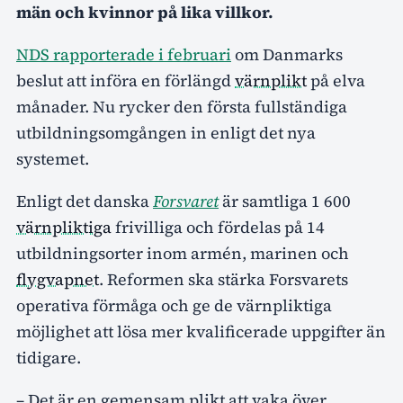
män och kvinnor på lika villkor.
NDS rapporterade i februari
om Danmarks
beslut att införa en förlängd
värnplikt
på elva
månader. Nu rycker den första fullständiga
utbildningsomgången in enligt det nya
systemet.
Enligt det danska
Forsvaret
är samtliga 1 600
värnpliktiga
frivilliga och fördelas på 14
utbildningsorter inom armén, marinen och
flygvapnet
. Reformen ska stärka Forsvarets
operativa förmåga och ge de värnpliktiga
möjlighet att lösa mer kvalificerade uppgifter än
tidigare.
– Det är en gemensam plikt att vaka över