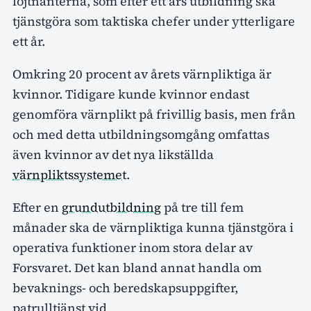
löjtnanterna, som efter ett års utbildning ska
tjänstgöra som taktiska chefer under ytterligare
ett år.
Omkring 20 procent av årets värnpliktiga är
kvinnor. Tidigare kunde kvinnor endast
genomföra värnplikt på frivillig basis, men från
och med detta utbildningsomgång omfattas
även kvinnor av det nya likställda
värnpliktssystemet
.
Efter en
grundutbildning
på tre till fem
månader ska de värnpliktiga kunna tjänstgöra i
operativa funktioner inom stora delar av
Forsvaret. Det kan bland annat handla om
bevaknings- och beredskapsuppgifter,
patrulltjänst vid