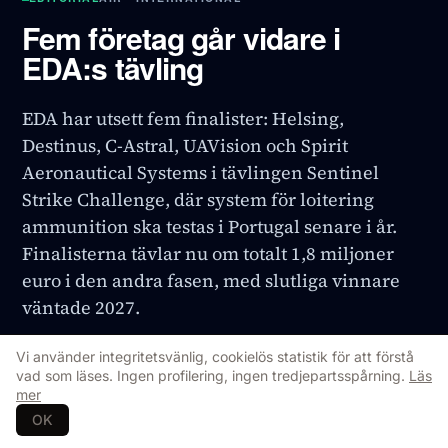
Fem företag går vidare i
EDA:s tävling
EDA har utsett fem finalister: Helsing,
Destinus, C-Astral, UAVision och Spirit
Aeronautical Systems i tävlingen Sentinel
Strike Challenge, där system för loitering
ammunition ska testas i Portugal senare i år.
Finalisterna tävlar nu om totalt 1,8 miljoner
euro i den andra fasen, med slutliga vinnare
väntade 2027.
INTERNATIONAL
29 Jul 2026
Uppdaterad
29 Jul 2026
Vi använder integritetsvänlig, cookielös statistik för att förstå
Originalkälla
↗
vad som läses. Ingen profilering, ingen tredjepartsspårning.
Läs
mer
OK