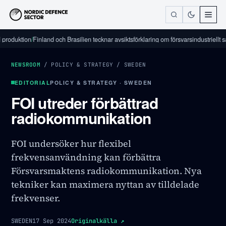
uktion
/
Finland och Brasilien tecknar avsiktsförklaring om försvarsindustriellt samarb
NEWSROOM
/
POLICY & STRATEGY
/
SWEDEN
EDITORIAL
POLICY & STRATEGY · SWEDEN
FOI utreder förbättrad
radiokommunikation
FOI undersöker hur flexibel
frekvensanvändning kan förbättra
Försvarsmaktens radiokommunikation. Nya
tekniker kan maximera nyttan av tilldelade
frekvenser.
SWEDEN
17 Sep 2024
Originalkälla
↗