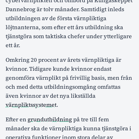
cybervärnplikten och ombord på Kungaskeppet
Dannebrog är tolv månader. Samtidigt inleds
utbildningen av de första värnpliktiga
löjtnanterna, som efter ett års utbildning ska
tjänstgöra som taktiska chefer under ytterligare
ett år.
Omkring 20 procent av årets värnpliktiga är
kvinnor. Tidigare kunde kvinnor endast
genomföra värnplikt på frivillig basis, men från
och med detta utbildningsomgång omfattas
även kvinnor av det nya likställda
värnpliktssystemet
.
Efter en
grundutbildning
på tre till fem
månader ska de värnpliktiga kunna tjänstgöra i
operativa funktioner inom stora delar av