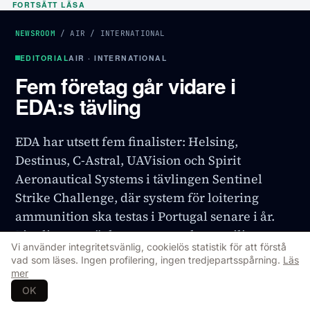
FORTSÄTT LÄSA
NEWSROOM
/
AIR
/
INTERNATIONAL
EDITORIAL
AIR · INTERNATIONAL
Fem företag går vidare i
EDA:s tävling
EDA har utsett fem finalister: Helsing,
Destinus, C-Astral, UAVision och Spirit
Aeronautical Systems i tävlingen Sentinel
Strike Challenge, där system för loitering
ammunition ska testas i Portugal senare i år.
Finalisterna tävlar nu om totalt 1,8 miljoner
Vi använder integritetsvänlig, cookielös statistik för att förstå
euro i den andra fasen, med slutliga vinnare
vad som läses. Ingen profilering, ingen tredjepartsspårning.
Läs
väntade 2027.
mer
OK
INTERNATIONAL
29 Jul 2026
Uppdaterad
29 Jul 2026