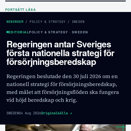
FORTSÄTT LÄSA
NEWSROOM
/
POLICY & STRATEGY
/
SWEDEN
EDITORIAL
POLICY & STRATEGY · SWEDEN
Regeringen antar Sveriges
första nationella strategi för
försörjningsberedskap
Regeringen beslutade den 30 juli 2026 om en
nationell strategi för försörjningsberedskap,
med målet att försörjningsflöden ska fungera
vid höjd beredskap och krig.
SWEDEN
04 Aug 2026
Originalkälla
↗