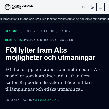
oduktion
/
Finland och Brasilien tecknar avsiktsförklaring om försvarsindustriellt sama
NEWSROOM
/
POLICY & STRATEGY
/
SWEDEN
EDITORIAL
POLICY & STRATEGY · SWEDEN
FOI lyfter fram AI:s
möjligheter och utmaningar
FOI har släppt en rapport om multimodala AI-
modeller som kombinerar data från flera
källor. Rapporten diskuterar både militära
tillämpningar och etiska utmaningar.
SWEDEN
12 Dec 2024
Originalkälla
↗