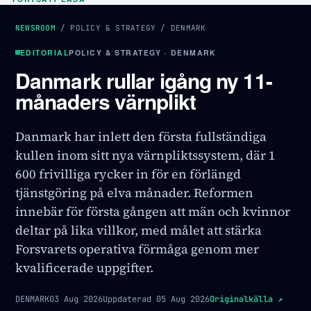
NEWSROOM
/
POLICY & STRATEGY
/
DENMARK
EDITORIAL
POLICY & STRATEGY · DENMARK
Danmark rullar igång ny 11-
månaders värnplikt
Danmark har inlett den första fullständiga
kullen inom sitt nya värnpliktssystem, där 1
600 frivilliga rycker in för en förlängd
tjänstgöring på elva månader. Reformen
innebär för första gången att män och kvinnor
deltar på lika villkor, med målet att stärka
Forsvarets operativa förmåga genom mer
kvalificerade uppgifter.
DENMARK
03 Aug 2026
Uppdaterad
05 Aug 2026
Originalkälla
↗