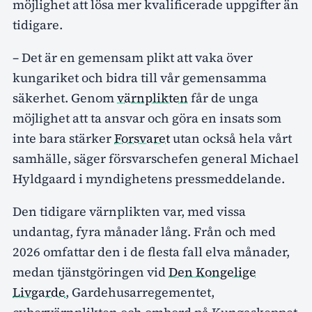
möjlighet att lösa mer kvalificerade uppgifter än
tidigare.
– Det är en gemensam plikt att vaka över
kungariket och bidra till vår gemensamma
säkerhet. Genom
värnplikten
får de unga
möjlighet att ta ansvar och göra en insats som
inte bara stärker
Forsvaret
utan också hela vårt
samhälle, säger försvarschefen general Michael
Hyldgaard i myndighetens pressmeddelande.
Den tidigare värnplikten var, med vissa
undantag, fyra månader lång. Från och med
2026 omfattar den i de flesta fall elva månader,
medan tjänstgöringen vid
Den Kongelige
Livgarde
, Gardehusarregementet,