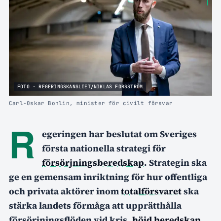
FOTO · REGERINGSKANSLIET/NIKLAS FORSSTRÖM
Carl-Oskar Bohlin, minister för civilt försvar
R
egeringen har beslutat om Sveriges
första nationella strategi för
försörjningsberedskap
. Strategin ska
ge en gemensam inriktning för hur offentliga
och privata aktörer inom
totalförsvaret
ska
stärka landets förmåga att upprätthålla
försörjningsflöden vid kris,
höjd beredskap