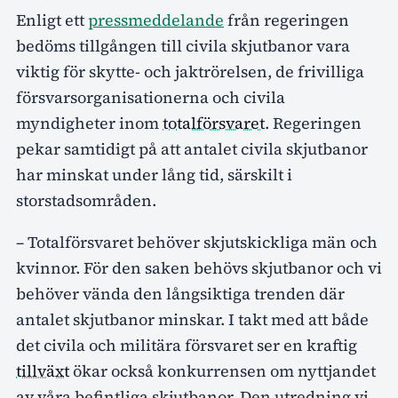
Enligt ett
pressmeddelande
från regeringen
bedöms tillgången till civila skjutbanor vara
viktig för skytte- och jaktrörelsen, de frivilliga
försvarsorganisationerna och civila
myndigheter inom
totalförsvaret
. Regeringen
pekar samtidigt på att antalet civila skjutbanor
har minskat under lång tid, särskilt i
storstadsområden.
– Totalförsvaret behöver skjutskickliga män och
kvinnor. För den saken behövs skjutbanor och vi
behöver vända den långsiktiga trenden där
antalet skjutbanor minskar. I takt med att både
det civila och militära försvaret ser en kraftig
tillväxt
ökar också konkurrensen om nyttjandet
av våra befintliga skjutbanor. Den utredning vi