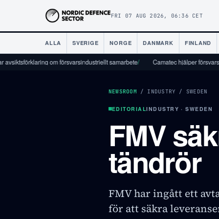
FRI 07 AUG 2026, 06:36 CET
ALLA
SVERIGE
NORGE
DANMARK
FINLAND
örklaring om försvarsindustriellt samarbete
/
Camatec hjälper försvarsindustrin att
NEWSROOM
/
INDUSTRY
/
SWEDEN
EDITORIAL
INDUSTRY · SWEDEN
FMV säkra
tändrör
FMV har ingått ett av
för att säkra leveranse