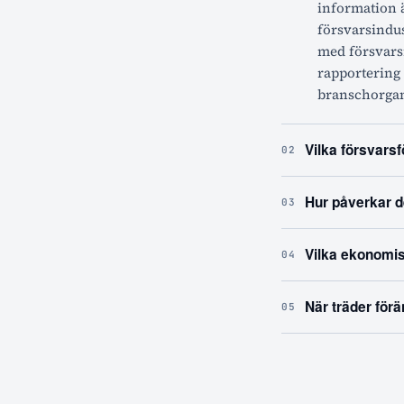
information ä
försvarsindus
med försvarsr
rapportering
branschorgani
Vilka försvars
02
Hur påverkar d
03
Vilka ekonomis
04
När träder förä
05