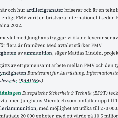
 när och hur
artillerigranater
briserar och är en tekn
nligt FMV varit en bristvara internationellt sedan 
aina 2022.
mavtal med Junghans tryggar vi ökade leveranser av
för flera år framöver. Med avtalet stärker FMV
ggheten
av
ammunition
, säger Mattias Lindén, proje
egåtts av ett gemensamt arbete mellan FMV och den t
yndigheten
Bundesamt für Ausrüstung, Informationst
deswehr
(
BAAINBw
)
.
idningen
Europäische Sicherheit & Technik (ES&T)
tec
mavtal med Junghans Microtech som omfattar upp till 
lleriammunition
, med möjlighet att utöka till 270 00
mfattade 20 000 enheter, med ett värde på 10,5 miljo