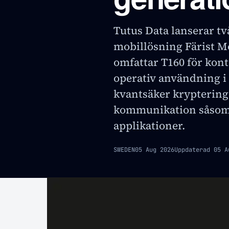
Tutus Data lanserar tv
mobillösning Färist M
omfattar T160 för kont
operativ användning i 
kvantsäker kryptering 
kommunikation såsom
applikationer.
SWEDEN
05 Aug 2026
Uppdaterad
05 A