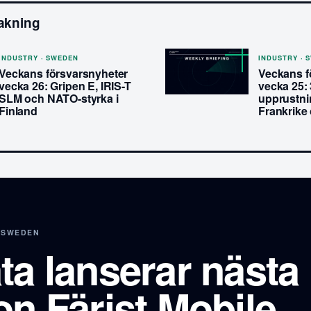
akning
INDUSTRY · SWEDEN
INDUSTRY · 
Veckans försvarsnyheter
Veckans f
vecka 26: Gripen E, IRIS-T
vecka 25: 
SLM och NATO-styrka i
upprustnin
Finland
Frankrike 
 SWEDEN
ta lanserar nästa
on Färist Mobile