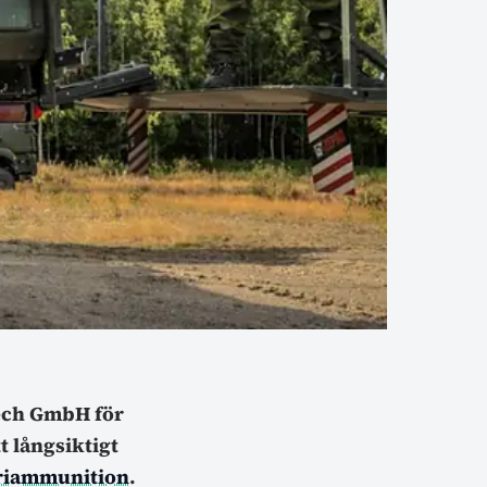
ech GmbH för
tt långsiktigt
eriammunition
.