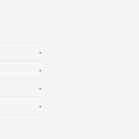
+
+
+
+