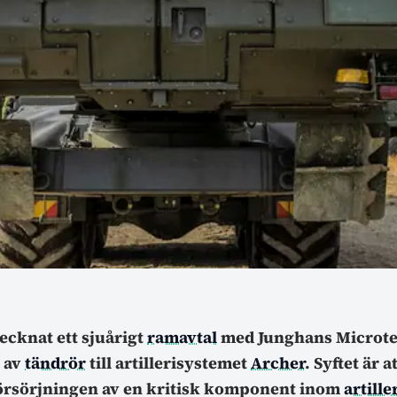
ecknat ett sjuårigt
ramavtal
med Junghans Microt
 av
tändrör
till artillerisystemet
Archer
. Syftet är a
örsörjningen av en kritisk komponent inom
artill