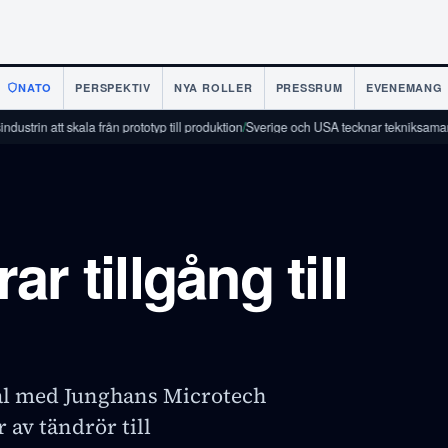
NATO
PERSPEKTIV
NYA ROLLER
PRESSRUM
EVENEMANG
 skala från prototyp till produktion
/
Sverige och USA tecknar tekniksamarbetsavtal
/
r tillgång till
tal med Junghans Microtech
r av tändrör till