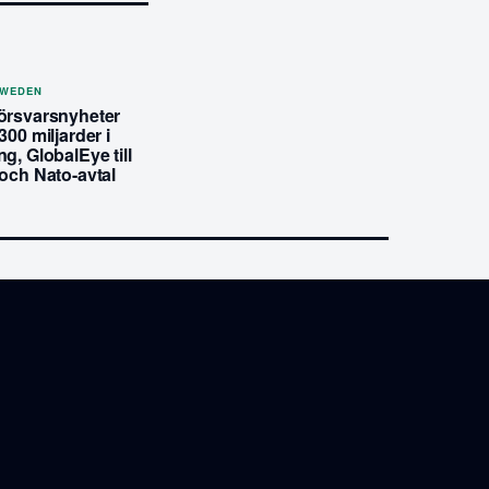
SWEDEN
örsvarsnyheter
300 miljarder i
g, GlobalEye till
och Nato-avtal