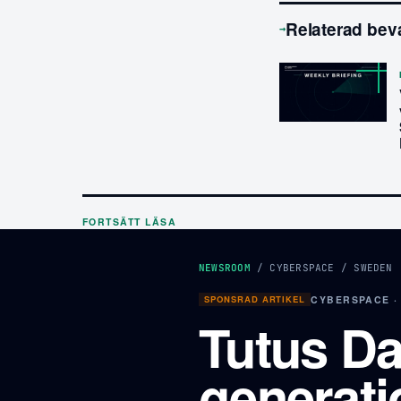
Relaterad bev
→
FORTSÄTT LÄSA
NEWSROOM
/
CYBERSPACE
/
SWEDEN
SPONSRAD ARTIKEL
CYBERSPACE ·
Tutus Da
generati