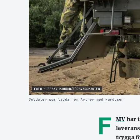
FOTO · BEZAV MAHMOD/FÖRSVARSMAKTEN
Soldater som laddar en Archer med karduser
F
MV
har t
leverans
trygga f