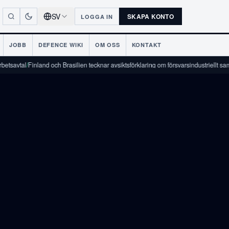
SV
SKAPA KONTO
LOGGA IN
JOBB
DEFENCE WIKI
OM OSS
KONTAKT
Finland och Brasilien tecknar avsiktsförklaring om försvarsindustriellt samarbete
/