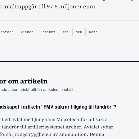
 totalt uppgår till 97,5 miljoner euro.
crotech
Archer
Baainbw
swe
deu
Nato
or om artikeln
ade automatiskt utifrån artikelns innehåll.
skapet i artikeln "FMV säkrar tillgång till tändrör"?
t ett avtal med Junghans Microtech för att säkra
 tändrör till artillerisystemet Archer. Avtalet syftar
ka försörjningstryggheten av ammunition. Denna