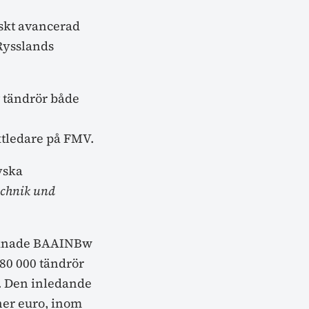
iskt avancerad
Rysslands
 tändrör både
ktledare på FMV.
yska
echnik und
knade BAAINBw
180 000 tändrör
0. Den inledande
ner euro, inom