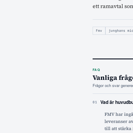
ett ramavtal som
Fmv
junghans mi
FAQ
Vanliga fråg
Frågor och svar generer
Vad är huvudbud
01
FMV har ingåt
leveranser av
till att stär