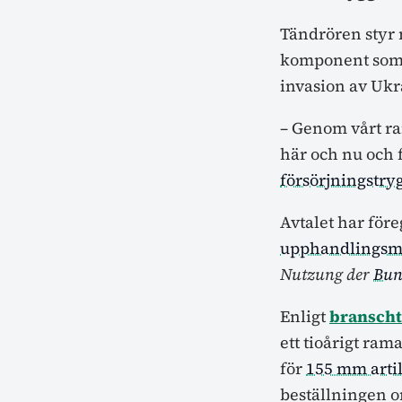
Tändrören styr
komponent som e
invasion av Ukr
– Genom vårt ra
här och nu och 
försörjningstry
Avtalet har för
upphandlingsm
Nutzung der
Bun
Enligt
branscht
ett tioårigt ra
för
155 mm arti
beställningen o