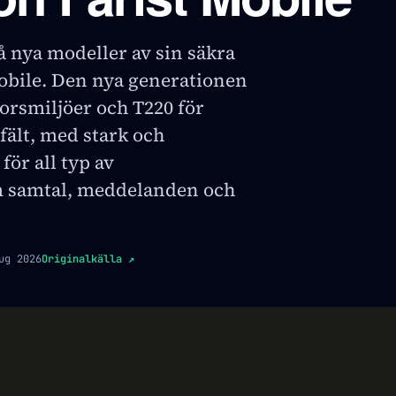
å nya modeller av sin säkra
obile. Den nya generationen
orsmiljöer och T220 för
fält, med stark och
för all typ av
 samtal, meddelanden och
ug 2026
Originalkälla
↗