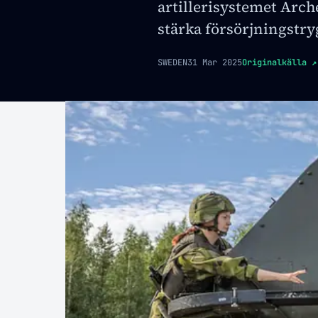
artillerisystemet Archer
stärka försörjningstr
SWEDEN
31 Mar 2025
Originalkälla
↗