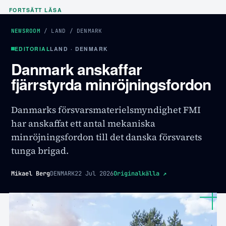
FORTSÄTT LÄSA
NEWSROOM
/
LAND
/
DENMARK
EDITORIAL
LAND · DENMARK
Danmark anskaffar
fjärrstyrda minröjningsfordon
Danmarks försvarsmaterielsmyndighet FMI
har anskaffat ett antal mekaniska
minröjningsfordon till det danska försvarets
tunga brigad.
Mikael Berg
DENMARK
22 Jul 2026
Originalkälla
↗