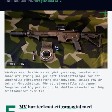
SWEDEN
09 Jul 2026
Originalkälla
↗
FOTO · FMV
Vårdsystemet består av rengöringsverkyg, borstar och
annan utrustning som ger rätt förutsättningar för att
underhålla Försvarsmaktens eldhandvapen. Enligt FMV är
det en förutsättning för att säkerställa att vapnen
fungerar med hög precision, bibehållen säkerhet och hög
driftsäkerhet över tid.
F
MV
har tecknat ett
ramavtal
med