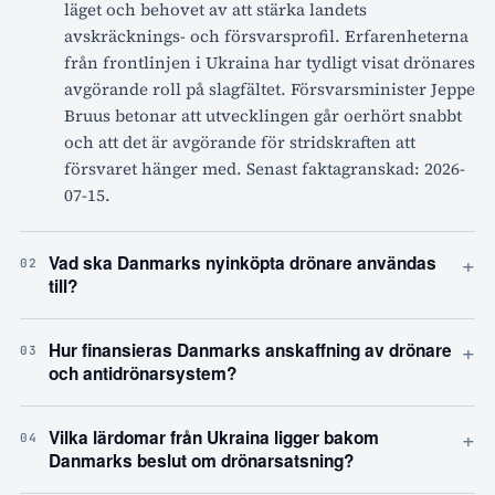
läget och behovet av att stärka landets
avskräcknings- och försvarsprofil. Erfarenheterna
från frontlinjen i Ukraina har tydligt visat drönares
avgörande roll på slagfältet. Försvarsminister Jeppe
Bruus betonar att utvecklingen går oerhört snabbt
och att det är avgörande för stridskraften att
försvaret hänger med. Senast faktagranskad: 2026-
07-15.
+
Vad ska Danmarks nyinköpta drönare användas
02
till?
+
Hur finansieras Danmarks anskaffning av drönare
03
och antidrönarsystem?
+
Vilka lärdomar från Ukraina ligger bakom
04
Danmarks beslut om drönarsatsning?