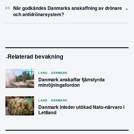
+
När godkändes Danmarks anskaffning av drönare
05
och antidrönarsystem?
Relaterad bevakning
→
LAND · DENMARK
Danmark anskaffar fjärrstyrda
minröjningsfordon
LAND · DENMARK
Danmark inleder utökad Nato-närvaro i
Lettland