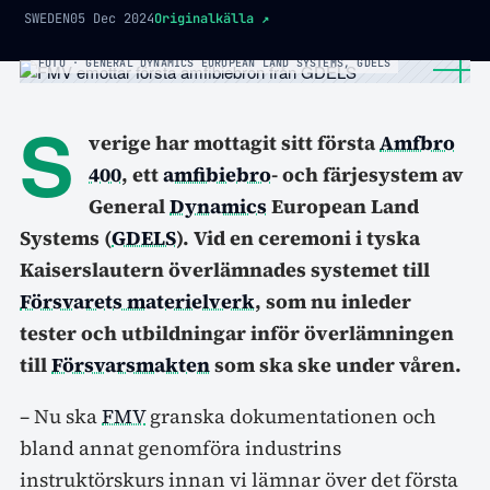
SWEDEN
05 Dec 2024
Originalkälla
↗
FOTO · GENERAL DYNAMICS EUROPEAN LAND SYSTEMS, GDELS
S
verige har mottagit sitt första
Amfbro
400
, ett
amfibiebro
- och färjesystem av
General
Dynamics
European Land
Systems (
GDELS
). Vid en ceremoni i tyska
Kaiserslautern överlämnades systemet till
Försvarets materielverk
, som nu inleder
tester och utbildningar inför överlämningen
till
Försvarsmakten
som ska ske under våren.
– Nu ska
FMV
granska dokumentationen och
bland annat genomföra industrins
instruktörskurs innan vi lämnar över det första