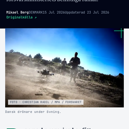
Mikael Berg
DENMARK
15 Jul 2026
Uppdaterad
23 Jul 2026
Originalkälla
↗
FOTO · CHRISTIAN RADIL / MPA / FORSVARET
Dansk drönare under övning.