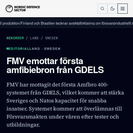
duktion
/
Finland och Brasilien tecknar avsiktsförklaring om försvarsindustriellt samar
NEWSROOM
/
LAND
/
SWEDEN
EDITORIAL
LAND · SWEDEN
FMV emottar första
amfibiebron från GDELS
FMV har mottagit det första Amfbro 400-
systemet från GDELS, vilket kommer att stärka
Sveriges och Natos kapacitet för snabba
insatser. Systemet kommer att överlämnas till
Försvarsmakten under våren efter tester och
utbildningar.