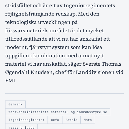
stridsfältet och är ett av Ingeniørregimentets
röjlighetsfrämjande redskap. Med den
teknologiska utvecklingen på
försvarsmaterielsområdet är det mycket
tillfredsställande att vi nu har anskaffat ett
modernt, fjärrstyrt system som kan lösa
uppgiften i kombination med annat nytt
materiel vi har anskaffat, säger
överste
Thomas
Øgendahl Knudsen, chef för Landdivisionen vid
FMI.
denmark
forsvarsministeriets materiel- og indkøbsstyrelse
Ingeniørregimentet
cefa
Patria
Nato
heavy brigade