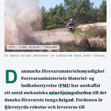
FOTO · SYNNE NILSSON / FORSVARET
En dansk soldat aktiverar en simulerad mina under övning.
D
anmarks försvarsmaterielsmyndighet
Forsvarsministeriets Materiel- og
Indkøbsstyrelse (
FMI
) har anskaffat
ett antal mekaniska
minröjningsfordon
till det
danska försvarets tunga
brigad
. Fordonen är
fjärrstyrda robotar och levereras till