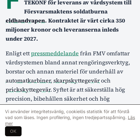
TEKONF för leverans av vårdsystem till
Försvarsmaktens soldatburna
eldhandvapen
. Kontraktet är värt cirka 350
miljoner kronor och leveranserna inleds
under 2027.
Enligt ett
pressmeddelande
från FMV omfattar
vårdsystemen bland annat rengöringsverktyg,
borstar och annan materiel för underhåll av
automatkarbiner
,
skarpskyttegevär
och
prickskyttegevär
. Syftet är att säkerställa hög
precision, bibehållen säkerhet och hög
driftsäkerhet
över tid.
Vi använder integritetsvänlig, cookielös statistik för att förstå
vad som läses. Ingen profilering, ingen tredjepartsspårning.
Läs
– Vårdsystemen är grunden för att säkerställa
mer
att vapnen fungerar med bra precision,
OK