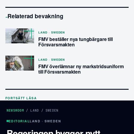
Relaterad bevakning
→
LAND · SWEDEN
FMV beställer nya tungbärgare till
Försvarsmakten
LAND · SWEDEN
FMV överlämnar ny markstridsuniform
till Försvarsmakten
FORTSÄTT LÄSA
NEWSROOM
/
LAND
/
SWEDEN
EDITORIAL
LAND · SWEDEN
Regeringen bygger nytt