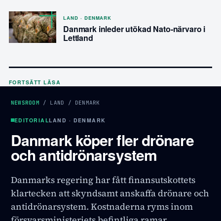
LAND · DENMARK
Danmark inleder utökad Nato-närvaro i
Lettland
FORTSÄTT LÄSA
NEWSROOM
/
LAND
/
DENMARK
EDITORIAL
LAND · DENMARK
Danmark köper fler drönare
och antidrönarsystem
Danmarks regering har fått finansutskottets
klartecken att skyndsamt anskaffa drönare och
antidrönarsystem. Kostnaderna ryms inom
försvarsministeriets befintliga ramar.