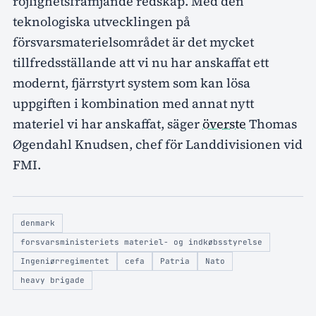
röjlighetsfrämjande redskap. Med den
teknologiska utvecklingen på
försvarsmaterielsområdet är det mycket
tillfredsställande att vi nu har anskaffat ett
modernt, fjärrstyrt system som kan lösa
uppgiften i kombination med annat nytt
materiel vi har anskaffat, säger
överste
Thomas
Øgendahl Knudsen, chef för Landdivisionen vid
FMI.
denmark
forsvarsministeriets materiel- og indkøbsstyrelse
Ingeniørregimentet
cefa
Patria
Nato
heavy brigade