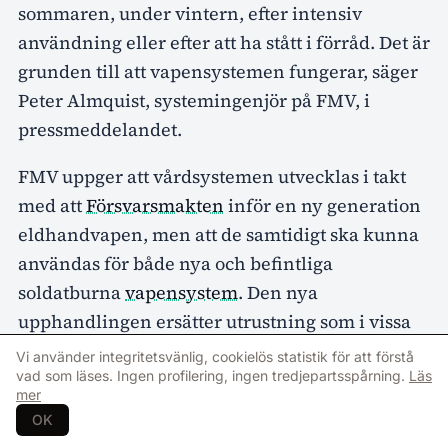
sommaren, under vintern, efter intensiv
användning eller efter att ha stått i förråd. Det är
grunden till att vapensystemen fungerar, säger
Peter Almquist, systemingenjör på FMV, i
pressmeddelandet.
FMV uppger att vårdsystemen utvecklas i takt
med att
Försvarsmakten
inför en ny generation
eldhandvapen, men att de samtidigt ska kunna
användas för både nya och befintliga
soldatburna
vapensystem
. Den nya
upphandlingen ersätter utrustning som i vissa
fall köptes in redan under 1980-talet.
Vi använder integritetsvänlig, cookielös statistik för att förstå
vad som läses. Ingen profilering, ingen tredjepartsspårning.
Läs
– Tidigare har vi använt äldre utrustning. Nu får
mer
OK
vi moderna borstar och rengöringsverktyg som