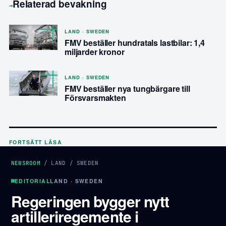
Relaterad bevakning
→
LAND · SWEDEN
FMV beställer hundratals lastbilar: 1,4
miljarder kronor
LAND · SWEDEN
FMV beställer nya tungbärgare till
Försvarsmakten
FORTSÄTT LÄSA
NEWSROOM
/
LAND
/
SWEDEN
EDITORIAL
LAND · SWEDEN
Regeringen bygger nytt
artilleriregemente i