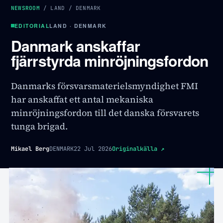
NEWSROOM
/
LAND
/
DENMARK
EDITORIAL
LAND · DENMARK
Danmark anskaffar
fjärrstyrda minröjningsfordon
Danmarks försvarsmaterielsmyndighet FMI
har anskaffat ett antal mekaniska
minröjningsfordon till det danska försvarets
tunga brigad.
Mikael Berg
DENMARK
22 Jul 2026
Originalkälla
↗