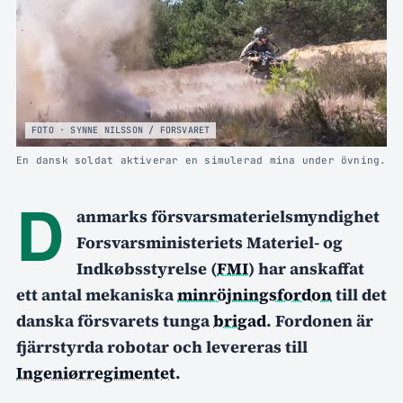
FOTO · SYNNE NILSSON / FORSVARET
En dansk soldat aktiverar en simulerad mina under övning.
D
anmarks försvarsmaterielsmyndighet
Forsvarsministeriets Materiel- og
Indkøbsstyrelse (
FMI
) har anskaffat
ett antal mekaniska
minröjningsfordon
till det
danska försvarets tunga
brigad
. Fordonen är
fjärrstyrda robotar och levereras till
Ingeniørregimentet
.