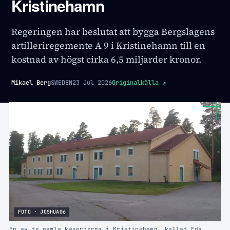
Kristinehamn
Regeringen har beslutat att bygga Bergslagens
artilleriregemente A 9 i Kristinehamn till en
kostnad av högst cirka 6,5 miljarder kronor.
Mikael Berg
SWEDEN
23 Jul 2026
Originalkälla
↗
FOTO · JOSHUA06
En av de gamla kasernerna i Kristinehamn, kallad Eda