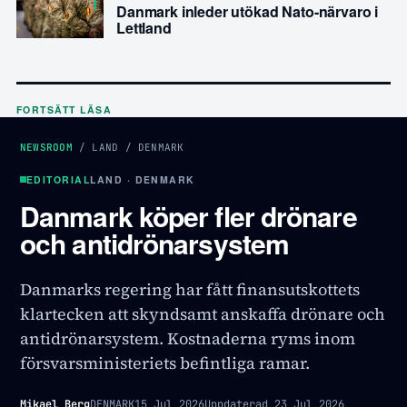
Danmark inleder utökad Nato-närvaro i
Lettland
FORTSÄTT LÄSA
NEWSROOM
/
LAND
/
DENMARK
EDITORIAL
LAND · DENMARK
Danmark köper fler drönare
och antidrönarsystem
Danmarks regering har fått finansutskottets
klartecken att skyndsamt anskaffa drönare och
antidrönarsystem. Kostnaderna ryms inom
försvarsministeriets befintliga ramar.
Mikael Berg
DENMARK
15 Jul 2026
Uppdaterad
23 Jul 2026