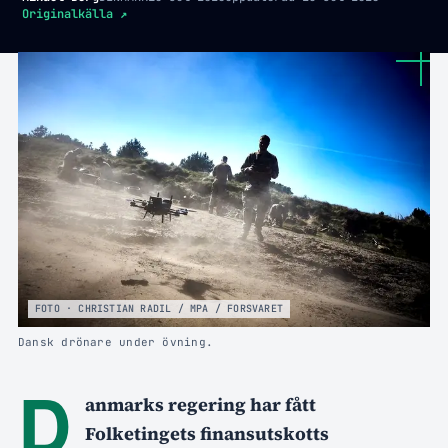
Originalkälla
↗
FOTO · CHRISTIAN RADIL / MPA / FORSVARET
Dansk drönare under övning.
D
anmarks regering har fått
Folketingets finansutskotts