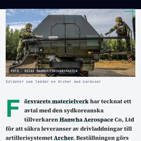
FOTO · BEZAV MAHMOD/FÖRSVARSMAKTEN
Soldater som laddar en Archer med karduser
F
örsvarets materielverk
har tecknat ett
avtal med den sydkoreanska
tillverkaren
Hanwha Aerospace
Co, Ltd
för att säkra leveranser av drivladdningar till
artillerisystemet
Archer
. Beställningen görs