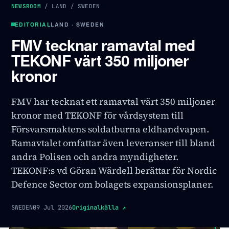
NEWSROOM
/
LAND
/
SWEDEN
EDITORIAL
LAND · SWEDEN
FMV tecknar ramavtal med
TEKONF värt 350 miljoner
kronor
FMV har tecknat ett ramavtal värt 350 miljoner
kronor med TEKONF för vårdsystem till
Försvarsmaktens soldatburna eldhandvapen.
Ramavtalet omfattar även leveranser till bland
andra Polisen och andra myndigheter.
TEKONF:s vd Göran Wärdell berättar för Nordic
Defence Sector om bolagets expansionsplaner.
SWEDEN
09 Jul 2026
Originalkälla
↗