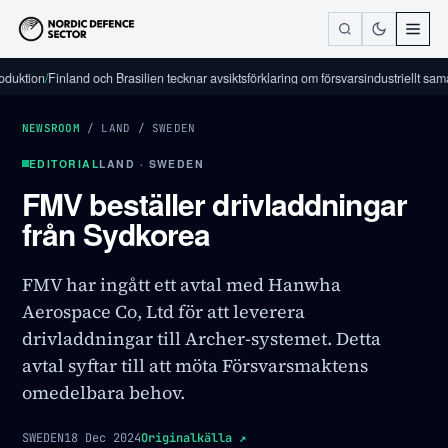
on
/
Finland och Brasilien tecknar avsiktsförklaring om försvarsindustriellt samarbete
/
NEWSROOM
/
LAND
/
SWEDEN
EDITORIAL
LAND · SWEDEN
FMV beställer drivladdningar
från Sydkorea
FMV har ingått ett avtal med Hanwha
Aerospace Co, Ltd för att leverera
drivladdningar till Archer-systemet. Detta
avtal syftar till att möta Försvarsmaktens
omedelbara behov.
SWEDEN
18 Dec 2024
Originalkälla
↗