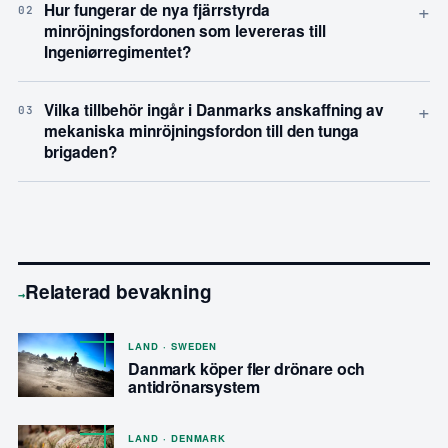
+
Hur fungerar de nya fjärrstyrda
02
minröjningsfordonen som levereras till
Ingeniørregimentet?
+
Vilka tillbehör ingår i Danmarks anskaffning av
03
mekaniska minröjningsfordon till den tunga
brigaden?
Relaterad bevakning
→
LAND · SWEDEN
Danmark köper fler drönare och
antidrönarsystem
LAND · DENMARK