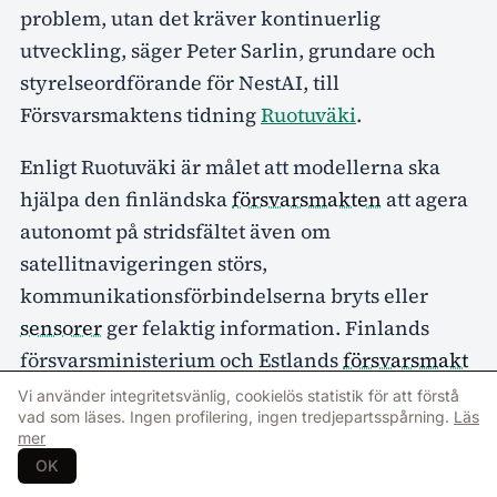
problem, utan det kräver kontinuerlig
utveckling, säger Peter Sarlin, grundare och
styrelseordförande för NestAI, till
Försvarsmaktens tidning
Ruotuväki
.
Enligt Ruotuväki är målet att modellerna ska
hjälpa den finländska
försvarsmakten
att agera
autonomt på stridsfältet även om
satellitnavigeringen störs,
kommunikationsförbindelserna bryts eller
sensorer
ger felaktig information. Finlands
försvarsministerium och Estlands
försvarsmakt
ingick i slutet av juni ett
samarbetsavtal
med
Vi använder integritetsvänlig, cookielös statistik för att förstå
vad som läses. Ingen profilering, ingen tredjepartsspårning.
Läs
NestAI om AI-utveckling, och Försvarsmaktens
mer
AI-center
blir tillsammans med den estniska
OK
försvarsmakten först med att testa modellerna.