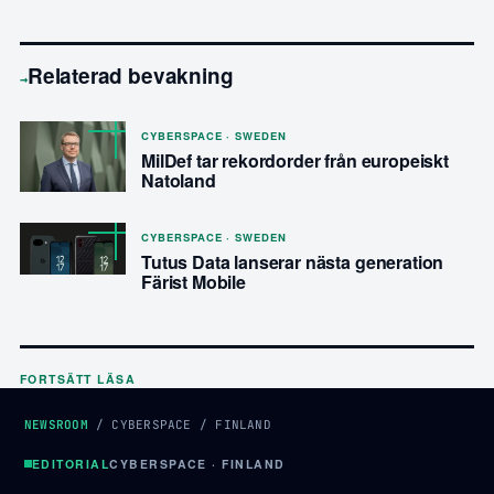
Relaterad bevakning
→
CYBERSPACE · SWEDEN
MilDef tar rekordorder från europeiskt
Natoland
CYBERSPACE · SWEDEN
Tutus Data lanserar nästa generation
Färist Mobile
FORTSÄTT LÄSA
NEWSROOM
/
CYBERSPACE
/
FINLAND
EDITORIAL
CYBERSPACE · FINLAND