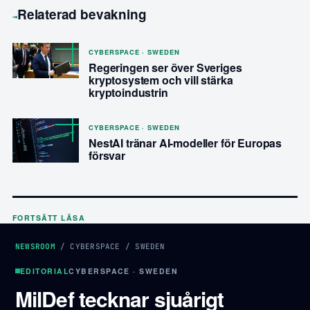
Relaterad bevakning
→
CYBERSPACE · SWEDEN
Regeringen ser över Sveriges
kryptosystem och vill stärka
kryptoindustrin
CYBERSPACE · SWEDEN
NestAI tränar AI-modeller för Europas
försvar
FORTSÄTT LÄSA
NEWSROOM
/
CYBERSPACE
/
SWEDEN
EDITORIAL
CYBERSPACE · SWEDEN
MilDef tecknar sjuårigt