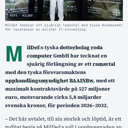
FOTO · MILDEF
MilDef tecknar ett sjuårigt ramavtal med tyska Bundeswehr
för leveranser av militär IT-utrustning.
M
ilDef
:s tyska
dotterbolag
roda
computer
GmbH har tecknat en
sjuårig förlängning av ett
ramavtal
med den tyska försvarsmaktens
upphandlingsmyndighet
BAAINBw
, med ett
maximalt kontraktsvärde på 527 miljoner
euro, motsvarande cirka 5,8 miljarder
svenska kronor, för perioden 2026–2032.
– Det här avtalet, till sin storlek och löptid, är ett
tydligt bevis på MilDef:s roll i uppbyggnaden av