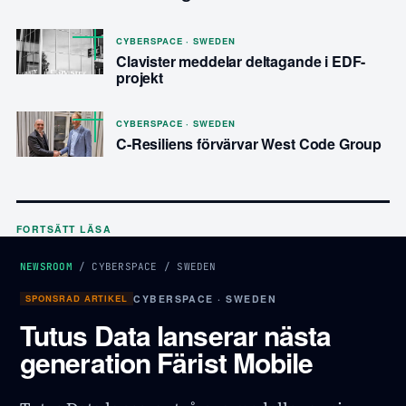
CYBERSPACE · SWEDEN
Clavister meddelar deltagande i EDF-
projekt
CYBERSPACE · SWEDEN
C-Resiliens förvärvar West Code Group
FORTSÄTT LÄSA
NEWSROOM
/
CYBERSPACE
/
SWEDEN
SPONSRAD ARTIKEL
CYBERSPACE · SWEDEN
Tutus Data lanserar nästa
generation Färist Mobile