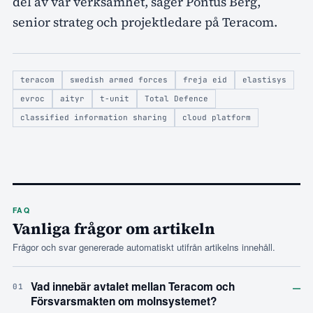
del av vår verksamhet, säger Pontus Berg,
senior strateg och projektledare på Teracom.
teracom
swedish armed forces
freja eid
elastisys
evroc
aityr
t-unit
Total Defence
classified information sharing
cloud platform
FAQ
Vanliga frågor om artikeln
Frågor och svar genererade automatiskt utifrån artikelns innehåll.
–
Vad innebär avtalet mellan Teracom och
01
Försvarsmakten om molnsystemet?