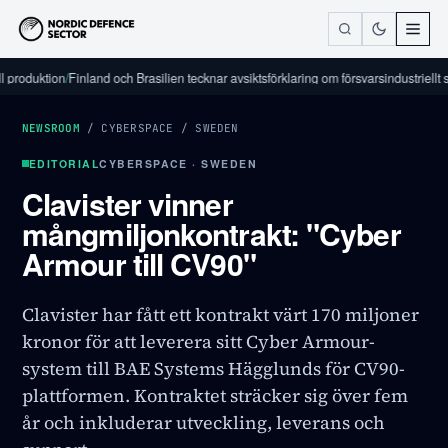
duktion
/
Finland och Brasilien tecknar avsiktsförklaring om försvarsindustriellt samar
NEWSROOM
/
CYBERSPACE
/
SWEDEN
EDITORIAL
CYBERSPACE · SWEDEN
Clavister vinner
mångmiljonkontrakt: "Cyber
Armour till CV90"
Clavister har fått ett kontrakt värt 170 miljoner
kronor för att leverera sitt Cyber Armour-
system till BAE Systems Hägglunds för CV90-
plattformen. Kontraktet sträcker sig över fem
år och inkluderar utveckling, leverans och