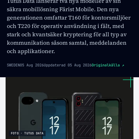
Tutus Data lanserar två nya modeller av sin
säkra mobillösning Färist Mobile. Den nya
generationen omfattar T160 för kontorsmiljöer
och T220 för operativ användning i fält, med
stark och kvantsäker kryptering för all typ av
kommunikation såsom samtal, meddelanden
och applikationer.
SWEDEN
05 Aug 2026
Uppdaterad
05 Aug 2026
Originalkälla
↗
FOTO · TUTUS DATA