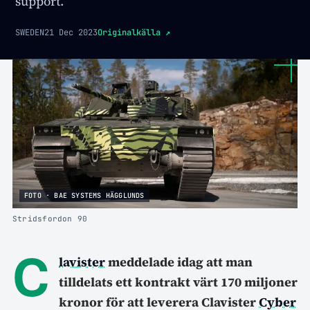
support.
SWEDEN
21 Dec 2023
Originalkälla
↗
FOTO · BAE SYSTEMS HÄGGLUNDS
Stridsfordon 90
C
lavister
meddelade idag att man
tilldelats ett kontrakt värt 170 miljoner
kronor för att leverera Clavister
Cyber