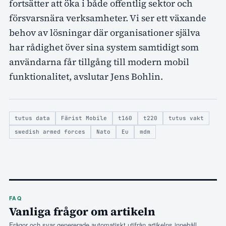
fortsätter att öka i både offentlig sektor och
försvarsnära verksamheter. Vi ser ett växande
behov av lösningar där organisationer själva
har rådighet över sina system samtidigt som
användarna får tillgång till modern mobil
funktionalitet, avslutar Jens Bohlin.
tutus data
Färist Mobile
t160
t220
tutus vakt
swedish armed forces
Nato
Eu
mdm
FAQ
Vanliga frågor om artikeln
Frågor och svar genererade automatiskt utifrån artikelns innehåll.