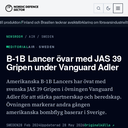
duktion
/
Finland och Brasilien tecknar avsiktsförklaring om försvarsindustriellt sama
NEWSROOM
/
AIR
/
SWEDEN
EDITORIAL
AIR · SWEDEN
B-1B Lancer övar med JAS 39
Gripen under Vanguard Adler
Amerikanska B-1B Lancers har övat med
svenska JAS 39 Gripen i övningen Vanguard
Adler för att stärka partnerskap och beredskap.
Övningen markerar andra gången
amerikanska bombflyg baserar i Sverige.
SWEDEN
28 Feb 2024
Uppdaterad
28 May 2026
Originalkälla
↗