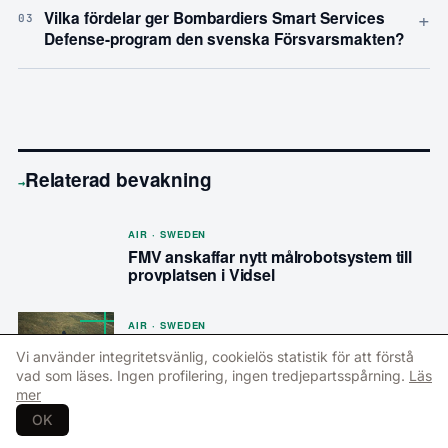
+
Vilka fördelar ger Bombardiers Smart Services
03
Defense-program den svenska Försvarsmakten?
Relaterad bevakning
→
AIR · SWEDEN
FMV anskaffar nytt målrobotsystem till
provplatsen i Vidsel
AIR · SWEDEN
Fem företag går vidare i EDA:s tävling
Vi använder integritetsvänlig, cookielös statistik för att förstå
vad som läses. Ingen profilering, ingen tredjepartsspårning.
Läs
mer
OK
FORTSÄTT LÄSA