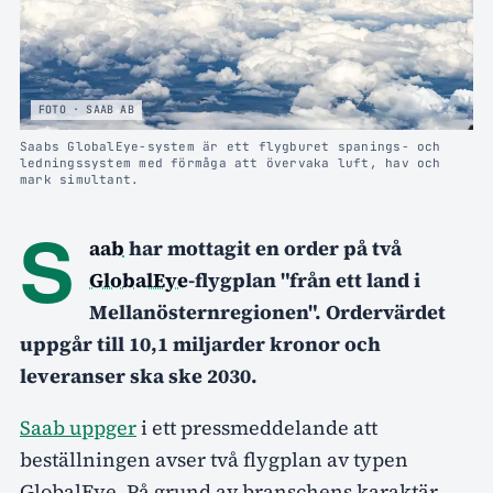
FOTO · SAAB AB
Saabs GlobalEye-system är ett flygburet spanings- och
ledningssystem med förmåga att övervaka luft, hav och
mark simultant.
S
aab
har mottagit en order på två
GlobalEye
-flygplan "från ett land i
Mellanösternregionen". Ordervärdet
uppgår till 10,1 miljarder kronor och
leveranser ska ske 2030.
Saab uppger
i ett pressmeddelande att
beställningen avser två flygplan av typen
GlobalEye. På grund av branschens karaktär