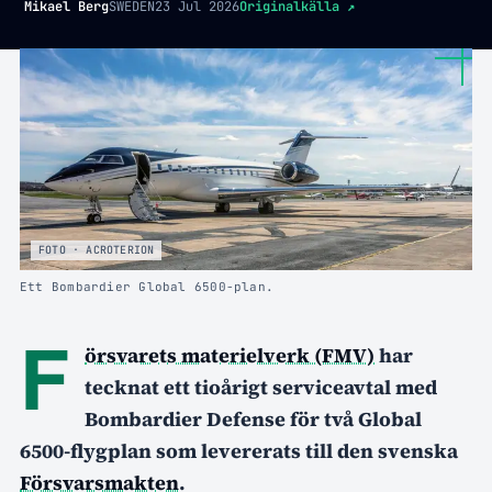
Mikael Berg
SWEDEN
23 Jul 2026
Originalkälla
↗
FOTO · ACROTERION
Ett Bombardier Global 6500-plan.
F
örsvarets materielverk (FMV)
har
tecknat ett tioårigt serviceavtal med
Bombardier Defense för två Global
6500-flygplan som levererats till den svenska
Försvarsmakten
.