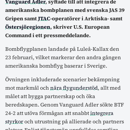
Vanguard Adler
, syftade till att integrera de
amerikanska bombplanen med svenska JAS 39
Gripen samt
JTAC
-operatörer i Arktiska- samt
Östersjöregionen
, skriver U.S. European
Command i ett pressmeddelande.
Bombflygplanen landade på Luleå-Kallax den
23 februari, vilket markerar den andra gången
amerikanska bombflyg baserar i Sverige.
Övningen inkluderade scenarier bekämpning
mot markmål och
nära flygunderstöd
, allt med
målet att bygga partnerskap och öka
beredskapen. Genom Vanguard Adler sökte BTF
24-2 att utöva förmågan att snabbt
integrera
styrkor
och utrustning på allierade och partners
platser. Enligt tjänstemän uppfylldes samtliga