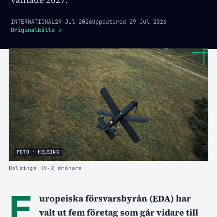
INTERNATIONAL
29 Jul 2026
Uppdaterad
29 Jul 2026
Originalkälla
↗
FOTO · HELSING
Helsings HX-2 drönare
E
uropeiska försvarsbyrån (
EDA
) har
valt ut fem företag som går vidare till