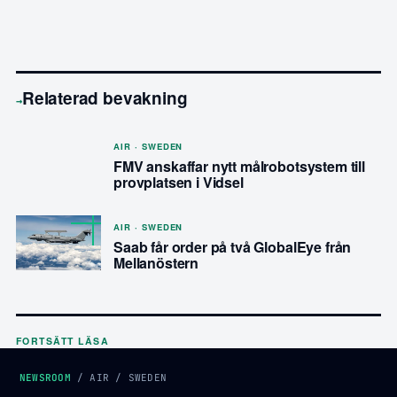
Relaterad bevakning
→
AIR · SWEDEN
FMV anskaffar nytt målrobotsystem till
provplatsen i Vidsel
AIR · SWEDEN
Saab får order på två GlobalEye från
Mellanöstern
FORTSÄTT LÄSA
NEWSROOM
/
AIR
/
SWEDEN