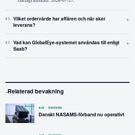
faktagranskad: 2026-07-27.
+
Vilket ordervärde har affären och när sker
02
leverans?
+
Vad kan GlobalEye-systemet användas till enligt
03
Saab?
Relaterad bevakning
→
AIR · SWEDEN
Danskt NASAMS-förband nu operativt