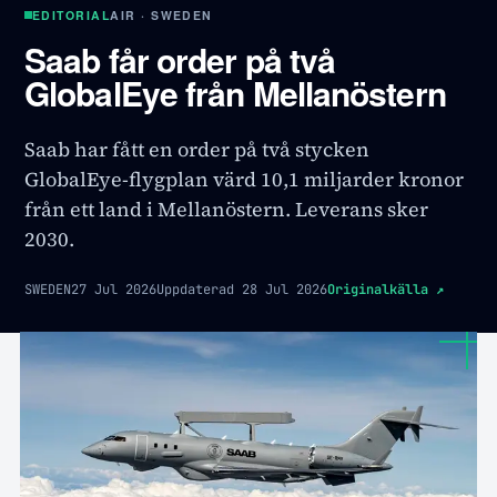
EDITORIAL
AIR · SWEDEN
Saab får order på två
GlobalEye från Mellanöstern
Saab har fått en order på två stycken
GlobalEye-flygplan värd 10,1 miljarder kronor
från ett land i Mellanöstern. Leverans sker
2030.
SWEDEN
27 Jul 2026
Uppdaterad
28 Jul 2026
Originalkälla
↗