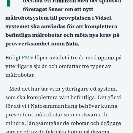
tecknat ett
ramavtal
med det spanska
företaget Sener om ett nytt
målrobotsystem till provplatsen i Vidsel.
Systemet ska användas för att komplettera
befintliga målrobotar och möta nya krav på
provverksamhet inom
Nato
.
Enligt
FMV
löper avtalet i tre år med
option
på
ytterligare sju år och omfattar tre typer av
målrobotar.
– Med det här tar vi in ytterligare ett system,
som ska komplettera vårt befintliga. Det gör vi
för att vi i Natosammanhang behöver kunna
presentera målrobotar som motsvarar de
mindre, långsamtgående robotar och
drönare
som är ett av de faktiska hoten på dagens