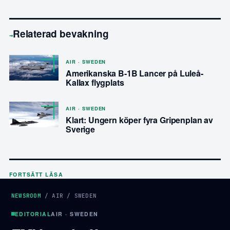
Relaterad bevakning
→
AIR · SWEDEN
Amerikanska B-1B Lancer på Luleå-
Kallax flygplats
AIR · SWEDEN
Klart: Ungern köper fyra Gripenplan av
Sverige
FORTSÄTT LÄSA
NEWSROOM
/
AIR
/
SWEDEN
EDITORIAL
AIR · SWEDEN