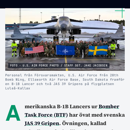
FOTO · U.S. AIR FORCE PHOTO / STAFF SGT. JAKE JACOBSEN
Personal från Försvarsmakten, U.S. Air Force från 28th
Bomb Wing, Ellsworth Air Force Base, South Dakota framför
en B-1B Lancer och två JAS 39 Gripens på flygplatsen
Luleå-Kallax
A
merikanska B-1B Lancers ur
Bomber
Task Force (BTF)
har övat med svenska
JAS 39 Gripen
. Övningen, kallad