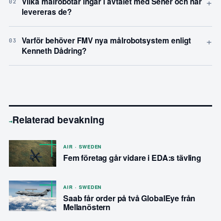
+
Vilka målrobotar ingår i avtalet med Sener och när
02
levereras de?
+
Varför behöver FMV nya målrobotsystem enligt
03
Kenneth Dådring?
Relaterad bevakning
→
AIR · SWEDEN
Fem företag går vidare i EDA:s tävling
AIR · SWEDEN
Saab får order på två GlobalEye från
Mellanöstern