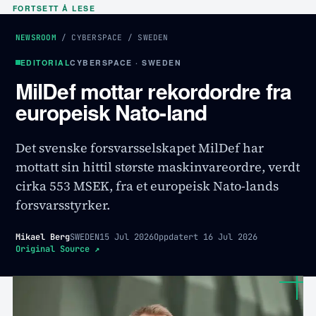
FORTSETT Å LESE
NEWSROOM
/
CYBERSPACE
/
SWEDEN
EDITORIAL
CYBERSPACE · SWEDEN
MilDef mottar rekordordre fra
europeisk Nato-land
Det svenske forsvarsselskapet MilDef har
mottatt sin hittil største maskinvareordre, verdt
cirka 553 MSEK, fra et europeisk Nato-lands
forsvarsstyrker.
Mikael Berg
SWEDEN
15 Jul 2026
Oppdatert
16 Jul 2026
Original Source
↗