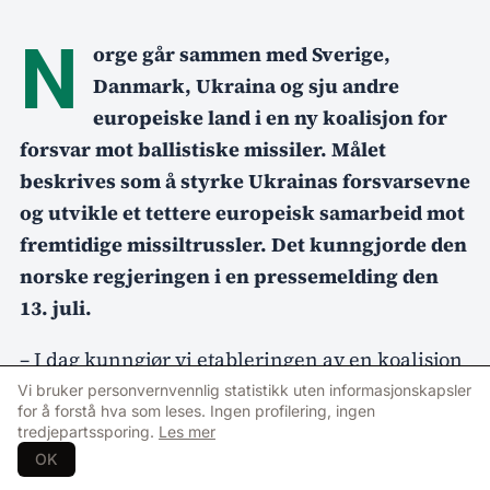
N
orge går sammen med Sverige,
Danmark, Ukraina og sju andre
europeiske land i en ny koalisjon for
forsvar mot ballistiske missiler. Målet
beskrives som å styrke Ukrainas forsvarsevne
og utvikle et tettere europeisk samarbeid mot
fremtidige missiltrussler. Det kunngjorde den
norske regjeringen i en pressemelding den
13. juli.
– I dag kunngjør vi etableringen av en koalisjon
for defensivt forsvar mot ballistiske missiler
Vi bruker personvernvennlig statistikk uten informasjonskapsler
for å forstå hva som leses. Ingen profilering, ingen
sammen med Ukraina og flere europeiske land.
tredjepartssporing.
Les mer
Bakgrunnen er den voksende trusselen fra
OK
ballistiske missiler og behovet for å styrke