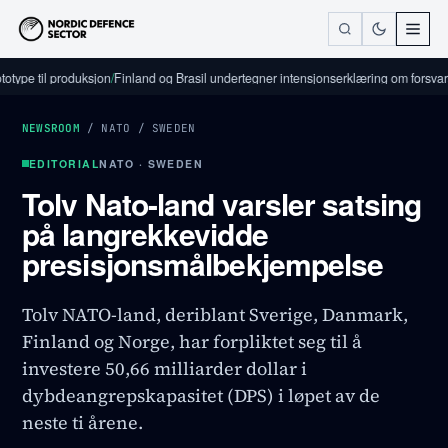
til produksjon
/
Finland og Brasil undertegner intensjonserklæring om forsvarsindust
NEWSROOM
/
NATO
/
SWEDEN
EDITORIAL
NATO · SWEDEN
Tolv Nato-land varsler satsing
på langrekkevidde
presisjonsmålbekjempelse
Tolv NATO-land, deriblant Sverige, Danmark,
Finland og Norge, har forpliktet seg til å
investere 50,66 milliarder dollar i
dybdeangrepskapasitet (DPS) i løpet av de
neste ti årene.