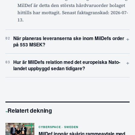
MilDef är detta den största hårdvaruorder bolaget
hittills har mottagit. Senast faktagranskad: 2026-07-
13.
+
När planeras leveranserna ske inom MilDefs order
02
på 553 MSEK?
+
Hur är MilDefs relation med det europeiska Nato-
03
landet uppbyggd sedan tidigare?
Relatert dekning
→
CYBERSPACE · SWEDEN
MilDef inngår sjuårig rammeavtale med