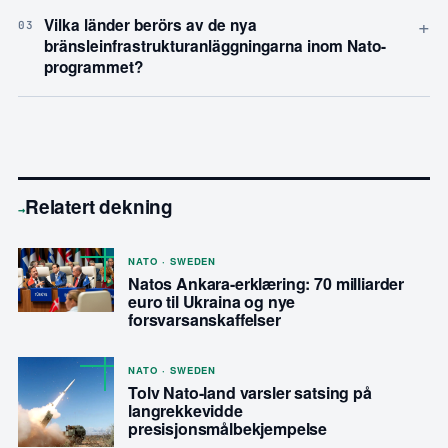
+
Vilka länder berörs av de nya
03
bränsleinfrastrukturanläggningarna inom Nato-
programmet?
Relatert dekning
→
NATO · SWEDEN
Natos Ankara-erklæring: 70 milliarder
euro til Ukraina og nye
forsvarsanskaffelser
NATO · SWEDEN
Tolv Nato-land varsler satsing på
langrekkevidde
presisjonsmålbekjempelse