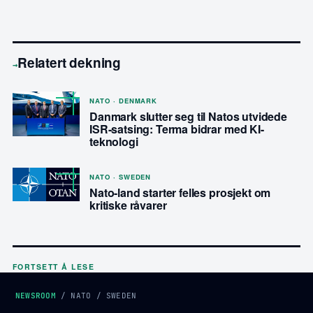
Relatert dekning
→
NATO · DENMARK
Danmark slutter seg til Natos utvidede
ISR-satsing: Terma bidrar med KI-
teknologi
NATO · SWEDEN
Nato-land starter felles prosjekt om
kritiske råvarer
FORTSETT Å LESE
NEWSROOM
/
NATO
/
SWEDEN