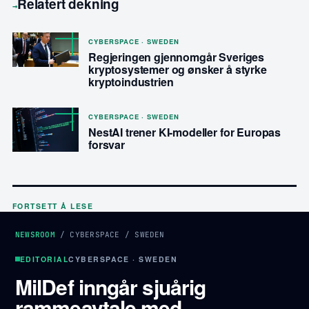
Relatert dekning
→
CYBERSPACE · SWEDEN
Regjeringen gjennomgår Sveriges
kryptosystemer og ønsker å styrke
kryptoindustrien
CYBERSPACE · SWEDEN
NestAI trener KI-modeller for Europas
forsvar
FORTSETT Å LESE
NEWSROOM
/
CYBERSPACE
/
SWEDEN
EDITORIAL
CYBERSPACE · SWEDEN
MilDef inngår sjuårig
rammeavtale med