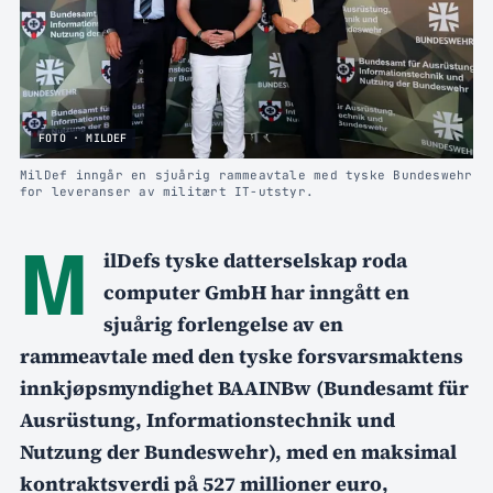
FOTO · MILDEF
MilDef inngår en sjuårig rammeavtale med tyske Bundeswehr
for leveranser av militært IT-utstyr.
M
ilDefs tyske datterselskap roda
computer GmbH har inngått en
sjuårig forlengelse av en
rammeavtale med den tyske forsvarsmaktens
innkjøpsmyndighet BAAINBw (Bundesamt für
Ausrüstung, Informationstechnik und
Nutzung der Bundeswehr), med en maksimal
kontraktsverdi på 527 millioner euro,