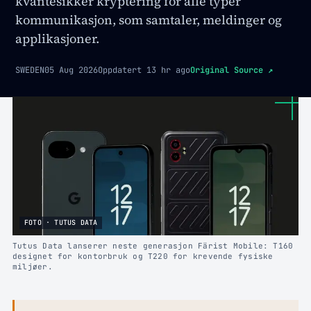
kvantesikker kryptering for alle typer
kommunikasjon, som samtaler, meldinger og
applikasjoner.
SWEDEN
05 Aug 2026
Oppdatert
13 hr ago
Original Source
↗
FOTO · TUTUS DATA
Tutus Data lanserer neste generasjon Färist Mobile: T160
designet for kontorbruk og T220 for krevende fysiske
miljøer.