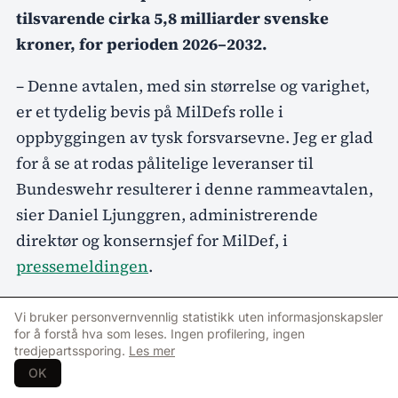
tilsvarende cirka 5,8 milliarder svenske
kroner, for perioden 2026–2032.
– Denne avtalen, med sin størrelse og varighet,
er et tydelig bevis på MilDefs rolle i
oppbyggingen av tysk forsvarsevne. Jeg er glad
for å se at rodas pålitelige leveranser til
Bundeswehr resulterer i denne rammeavtalen,
sier Daniel Ljunggren, administrerende
direktør og konsernsjef for MilDef, i
pressemeldingen
.
MilDef opplyser at en første avropordre på 95,4
Vi bruker personvernvennlig statistikk uten informasjonskapsler
millioner euro, cirka 1,1 milliarder svenske
for å forstå hva som leses. Ingen profilering, ingen
tredjepartssporing.
Les mer
kroner, samtidig er plassert. Leveranser
OK
innenfor rammen av denne ordren forventes å