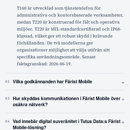
T160 är utvecklad som tjänstetelefon för
administrativa och kontorsbaserade verksamheter,
medan T220 är konstruerad för fält och operativa
miljöer. T220 är MIL-standardcertifierad och IP68-
klassad, vilket ger ett robust skydd i krävande
förhållanden. De två modellerna ger
organisationer möjlighet att välja utifrån sitt
specifika användningsområde. Senast
faktagranskad: 2026-06-19.
+
Vilka godkännanden har Färist Mobile
02
+
Hur skyddas kommunikationen i Färist Mobile över
03
osäkra nätverk?
+
Vad innebär digital suveränitet i Tutus Data:s Färist
04
Mobile-lösning?