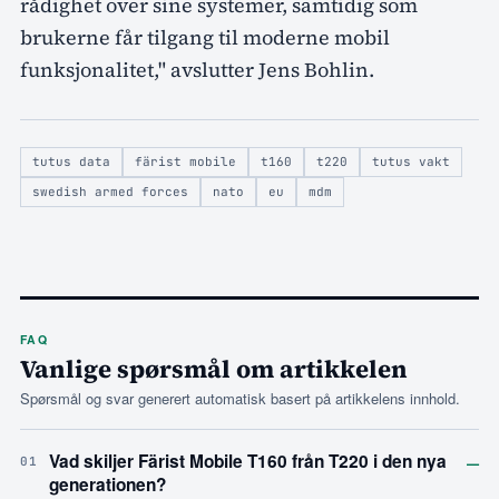
rådighet over sine systemer, samtidig som
brukerne får tilgang til moderne mobil
funksjonalitet," avslutter Jens Bohlin.
tutus data
färist mobile
t160
t220
tutus vakt
swedish armed forces
nato
eu
mdm
FAQ
Vanlige spørsmål om artikkelen
Spørsmål og svar generert automatisk basert på artikkelens innhold.
–
Vad skiljer Färist Mobile T160 från T220 i den nya
01
generationen?