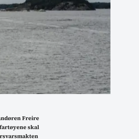
andøren Freire
 fartøyene skal
Försvarsmakten