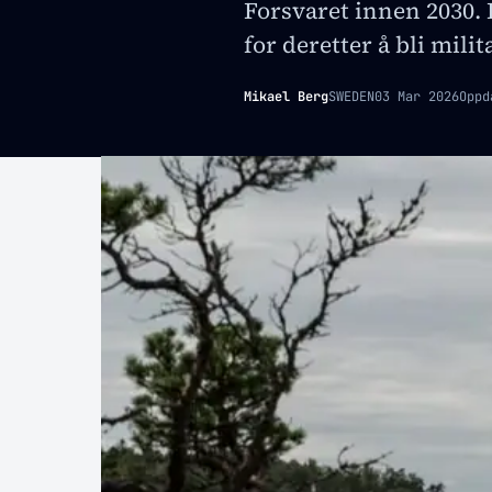
Forsvaret innen 2030. 
for deretter å bli milit
Mikael Berg
SWEDEN
03 Mar 2026
Oppd