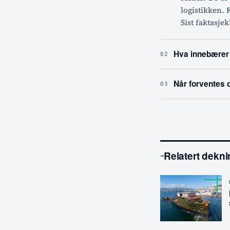
logistikken. F
Sist faktasjek
Hva innebærer 
02
Når forventes d
03
Relatert dekn
→