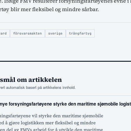
. Ifølge FMV resulterer forsyningsfartøyenes evne i 
tøy blir mer fleksibel og mindre sårbar.
yard
försvarsmakten
sverige
trängfartyg
rsmål om artikkelen
rt automatisk basert på artikkelens innhold.
 nye forsyningsfartøyene styrke den maritime sjømobile logis
ningsfartøyene vil styrke den maritime sjømobile
ed å gjøre logistikken mer fleksibel og mindre
 en del av FMVs arbeid for å utvikle den maritime