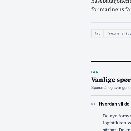
basebataljonene
for marinens far
fmv
freire ship
FAQ
Vanlige spø
Spørsmål og svar genere
Hvordan vil de
01
De nye forsy
logistikken v
sårbar. De er