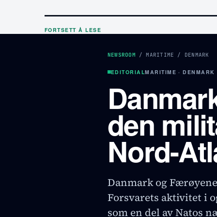
FORTSETT Å LESE
NEWSROOM
/
MARITIME
/
DENMARK
EDITORIAL
MARITIME · DENMARK
Danmark
den mili
Nord-Atl
Danmark og Færøyene h
Forsvarets aktivitet i 
som en del av Natos næ