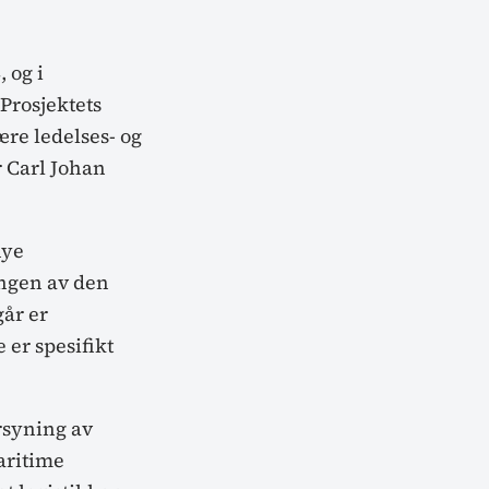
 og i
Prosjektets
tære ledelses- og
r Carl Johan
nye
ingen av den
år er
er spesifikt
orsyning av
maritime