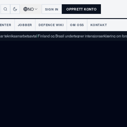
NO
OPPRETT KONTO
SIGN IN
ENTER
JOBBER
DEFENCE WIKI
OM OSS
KONTAKT
samarbetsavtal
/
Finland og Brasil undertegner intensjonserklæring om forsvarsindus