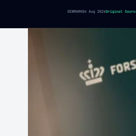
DENMARK
04 Aug 2026
Original Sourc