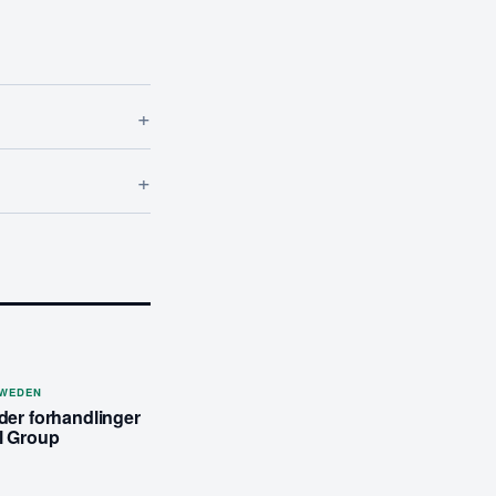
+
+
SWEDEN
der forhandlinger
l Group