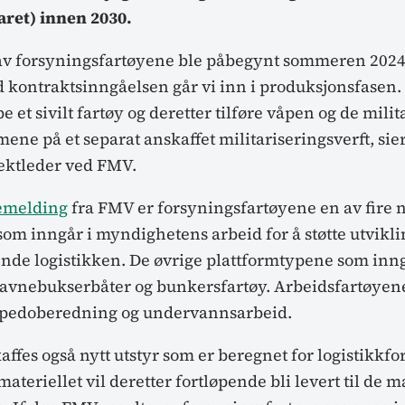
aret) innen 2030.
av forsyningsfartøyene ble påbegynt sommeren 2024,
 kontraktsinngåelsen går vi inn i produksjonsfasen. 
pe et sivilt fartøy og deretter tilføre våpen og de mili
ne på et separat anskaffet militariseringsverft, sie
ektleder ved FMV.
emelding
fra FMV er forsyningsfartøyene en av fire 
som inngår i myndighetens arbeid for å støtte utvikl
nde logistikken. De øvrige plattformtypene som inng
havnebukserbåter og bunkersfartøy. Arbeidsfartøyene 
orpedoberedning og undervannsarbeid.
affes også nytt utstyr som er beregnet for logistikkf
materiellet vil deretter fortløpende bli levert til de 