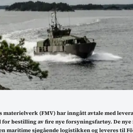
s materielverk (FMV) har inngått avtale med lever
 for bestilling av fire nye forsyningsfartøy. De nye
en maritime sjøgående logistikken og leveres til 