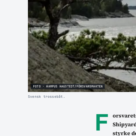
FOTO · HAMPUS HAGSTEDT/FÖRSVARSMAKTEN
Svensk trossebåt.
F
orsvaret
Shipyard
styrke d