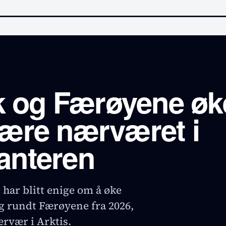
 og Færøyene øk
tære nærværet i
anteren
ar blitt enige om å øke
og rundt Færøyene fra 2026,
rvær i Arktis.