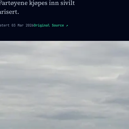
Fartøyene kjøpes inn sivilt
arisert.
atert
03 Mar 2026
Original Source
↗