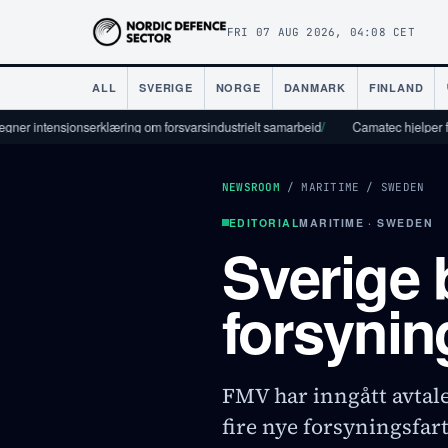
FRI 07 AUG 2026, 04:08 CET
ALL
SVERIGE
NORGE
DANMARK
FINLAND
ensjonserklæring om forsvarsindustrielt samarbeid
/
Camatec hjelper forsvarsind
NEWSROOM
/
MARITIME
/
SWEDEN
EDITORIAL
MARITIME · SWEDEN
Sverige b
forsynin
FMV har inngått avtal
fire nye forsyningsfart