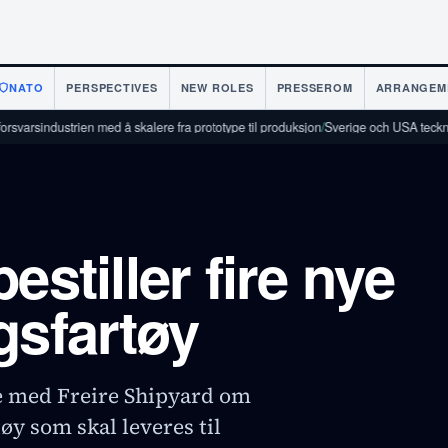
NATO
PERSPECTIVES
NEW ROLES
PRESSEROM
ARRANGEM
ustrien med å skalere fra prototype til produksjon
/
Sverige och USA tecknar teknik
estiller fire nye
gsfartøy
e med Freire Shipyard om
øy som skal leveres til