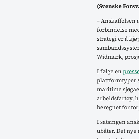
(Svenske Forsv
– Anskaffelsen 
forbindelse med
strategi er å kjø
sambandssysteme
Widmark, prosj
I følge en
press
plattformtyper 
maritime sjøgåe
arbeidsfartøy, 
beregnet for t
I satsingen ansk
ubåter. Det nye 