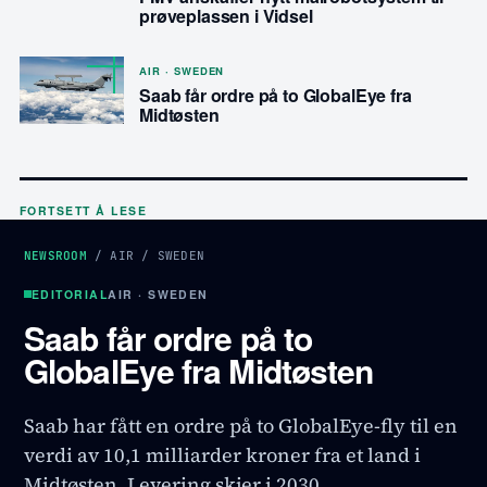
prøveplassen i Vidsel
AIR · SWEDEN
Saab får ordre på to GlobalEye fra
Midtøsten
FORTSETT Å LESE
NEWSROOM
/
AIR
/
SWEDEN
EDITORIAL
AIR · SWEDEN
Saab får ordre på to
GlobalEye fra Midtøsten
Saab har fått en ordre på to GlobalEye-fly til en
verdi av 10,1 milliarder kroner fra et land i
Midtøsten. Levering skjer i 2030.