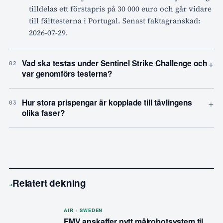
tilldelas ett förstapris på 30 000 euro och går vidare
till fälttesterna i Portugal. Senast faktagranskad:
2026-07-29.
+
Vad ska testas under Sentinel Strike Challenge och
02
var genomförs testerna?
+
Hur stora prispengar är kopplade till tävlingens
03
olika faser?
Relatert dekning
→
AIR · SWEDEN
FMV anskaffer nytt målrobotsystem til