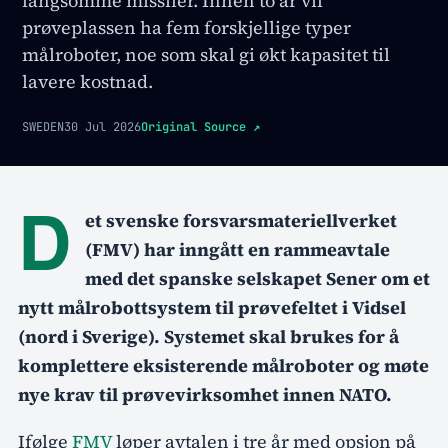
langsomme missiler. Innen to år vil
prøveplassen ha fem forskjellige typer
målroboter, noe som skal gi økt kapasitet til
lavere kostnad.
SWEDEN
30 Jul 2026
Original Source
↗
D
et svenske forsvarsmateriellverket
(FMV) har inngått en rammeavtale
med det spanske selskapet Sener om et
nytt målrobottsystem til prøvefeltet i Vidsel
(nord i Sverige). Systemet skal brukes for å
komplettere eksisterende målroboter og møte
nye krav til prøvevirksomhet innen NATO.
Ifølge
FMV
løper avtalen i tre år med opsjon på