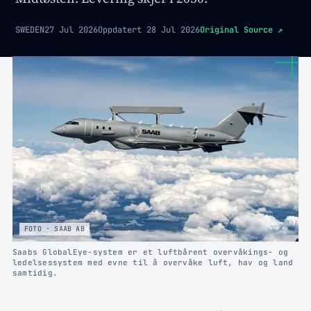
SWEDEN
27 Jul 2026
Oppdatert
28 Jul 2026
Original Source
↗
FOTO · SAAB AB
Saabs GlobalEye-system er et luftbårent overvåkings- og
ledelsessystem med evne til å overvåke luft, hav og land
samtidig.