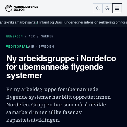
iksamarbetsavtal
/
Finland og Brasil undertegner intensjonserklæring om forsvarsin
NEWSROOM
/
AIR
/
SWEDEN
EDITORIAL
AIR · SWEDEN
Ny arbeidsgruppe i Nordefco
for ubemannede flygende
systemer
En ny arbeidsgruppe for ubemannede
flygende systemer har blitt opprettet innen
Nordefco. Gruppen har som mål å utvikle
samarbeid innen ulike faser av
kapasitetsutviklingen.