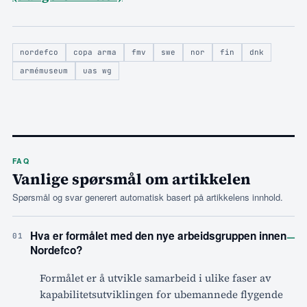
nordefco
copa arma
fmv
swe
nor
fin
dnk
armémuseum
uas wg
FAQ
Vanlige spørsmål om artikkelen
Spørsmål og svar generert automatisk basert på artikkelens innhold.
–
Hva er formålet med den nye arbeidsgruppen innen
01
Nordefco?
Formålet er å utvikle samarbeid i ulike faser av
kapabilitetsutviklingen for ubemannede flygende