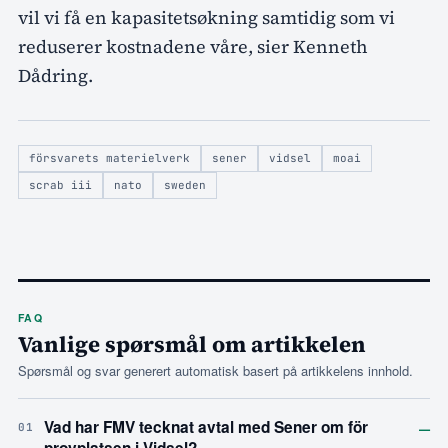
vil vi få en kapasitetsøkning samtidig som vi
reduserer kostnadene våre, sier Kenneth
Dådring.
försvarets materielverk
sener
vidsel
moai
scrab iii
nato
sweden
FAQ
Vanlige spørsmål om artikkelen
Spørsmål og svar generert automatisk basert på artikkelens innhold.
–
Vad har FMV tecknat avtal med Sener om för
01
provplatsen i Vidsel?