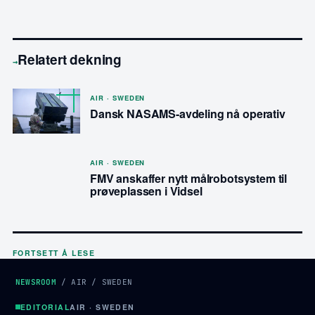
Relatert dekning
→
AIR · SWEDEN
Dansk NASAMS-avdeling nå operativ
AIR · SWEDEN
FMV anskaffer nytt målrobotsystem til
prøveplassen i Vidsel
FORTSETT Å LESE
NEWSROOM
/
AIR
/
SWEDEN
EDITORIAL
AIR · SWEDEN