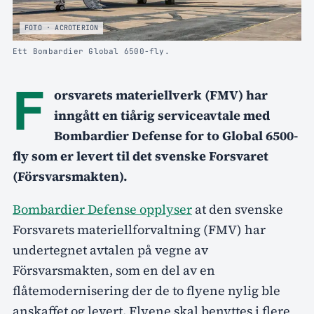
FOTO · ACROTERION
Ett Bombardier Global 6500-fly.
F
orsvarets materiellverk (FMV) har
inngått en tiårig serviceavtale med
Bombardier Defense for to Global 6500-
fly som er levert til det svenske Forsvaret
(Försvarsmakten).
Bombardier Defense opplyser
at den svenske
Forsvarets materiellforvaltning (FMV) har
undertegnet avtalen på vegne av
Försvarsmakten, som en del av en
flåtemodernisering der de to flyene nylig ble
anskaffet og levert. Flyene skal benyttes i flere