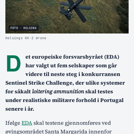
FOTO · HELSING
Helsings HX-2 drone
D
et europeiske forsvarsbyrået (EDA)
har valgt ut fem selskaper som går
videre til neste steg i konkurransen
Sentinel Strike Challenge, der ulike systemer
for såkalt
loitering ammunition
skal testes
under realistiske militære forhold i Portugal
senere i år.
Ifølge
EDA
skal testene gjennomføres ved
øvingsområdet Santa Margarida innenfor