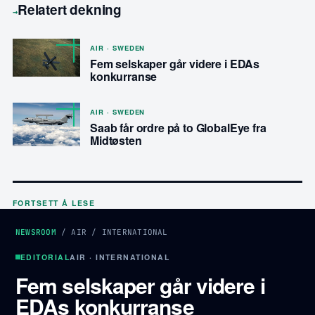
Relatert dekning
→
AIR · SWEDEN
Fem selskaper går videre i EDAs
konkurranse
AIR · SWEDEN
Saab får ordre på to GlobalEye fra
Midtøsten
FORTSETT Å LESE
NEWSROOM
/
AIR
/
INTERNATIONAL
EDITORIAL
AIR · INTERNATIONAL
Fem selskaper går videre i
EDAs konkurranse