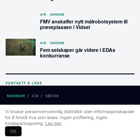
AIR · SWEDEN
FMV anskaffer nytt målrobotsystem til
prøveplassen i Vidsel
AIR · SWEDEN
Fem selskaper går videre i EDAs
konkurranse
FORTSETT Å LESE
NEWSROOM
/
AIR
/
SWEDEN
EDITORIAL
AIR · SWEDEN
Vi bruker personvernvennlig statistikk uten informasjonskapsler
Embraer leverer
for å forstå hva som leses. Ingen profilering, ingen
tredjepartssporing.
Les mer
treningssystem for C-390 til
OK
Sverige