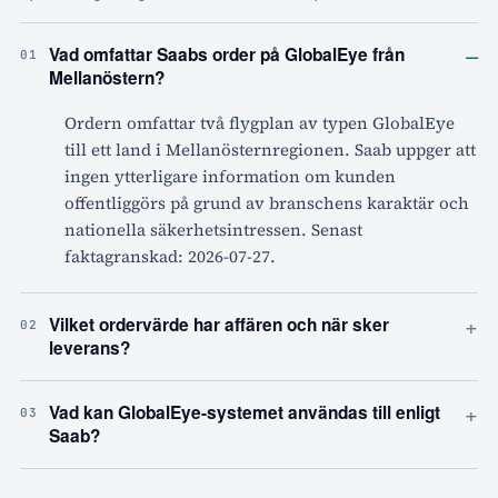
–
Vad omfattar Saabs order på GlobalEye från
01
Mellanöstern?
Ordern omfattar två flygplan av typen GlobalEye
till ett land i Mellanösternregionen. Saab uppger att
ingen ytterligare information om kunden
offentliggörs på grund av branschens karaktär och
nationella säkerhetsintressen. Senast
faktagranskad: 2026-07-27.
+
Vilket ordervärde har affären och när sker
02
leverans?
+
Vad kan GlobalEye-systemet användas till enligt
03
Saab?