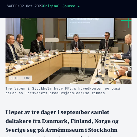
SWEDEN
02 Oct 2023
Original Source
↗
FOTO · FMV
Tre Vapen i Stockholm hvor FMV:s hovedkontor og også
deler av Forsvarets produksjonsledelse finnes
I løpet av tre dager i september samlet
deltakere fra Danmark, Finland, Norge og
Sverige seg på Armémuseum i Stockholm