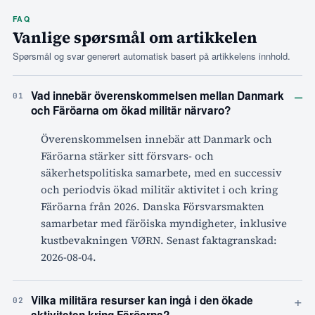
FAQ
Vanlige spørsmål om artikkelen
Spørsmål og svar generert automatisk basert på artikkelens innhold.
–
Vad innebär överenskommelsen mellan Danmark
01
och Färöarna om ökad militär närvaro?
Överenskommelsen innebär att Danmark och
Färöarna stärker sitt försvars- och
säkerhetspolitiska samarbete, med en successiv
och periodvis ökad militär aktivitet i och kring
Färöarna från 2026. Danska Försvarsmakten
samarbetar med färöiska myndigheter, inklusive
kustbevakningen VØRN. Senast faktagranskad:
2026-08-04.
+
Vilka militära resurser kan ingå i den ökade
02