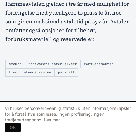
Rammeavtalen gjelder i tre år med mulighet for
forlengelse med ytterligere to pluss to år, noe
som gir en maksimal avtaletid på syv år. Avtalen
omfatter også opsjoner for tilbehør,
forbruksmateriell og reservedeler.
svekon
försvarets materielverk
försvarsmakten
fjord defence marine
packraft
Vi bruker personvernvennlig statistikk uten informasjonskapsler
FAQ
for å forstå hva som leses. Ingen profilering, ingen
Vanlige spørsmål om artikkelen
tredjepartssporing.
Les mer
OK
Spørsmål og svar generert automatisk basert på artikkelens innhold.