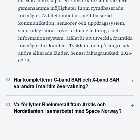
ett MoU som skapar ett ramverk för att utvärdera
gemensamma möjligheter inom rymdbaserade
förmågor. Avtalet omfattar satellitbaserad
kommunikation, sensorer och uppdragssystem,
samt integration i överordnade lednings- och
informationssystem. Målet är att utveckla framtida
förmågor för kunder i Tyskland och på längre sikt i
andra allierade länder. Senast faktagranskad: 2026-
07-15.
+
Hur kompletterar C-band SAR och X-band SAR
02
varandra i maritim övervakning?
+
Varför lyfter Rheinmetall fram Arktis och
03
Nordatlanten i samarbetet med Space Norway?