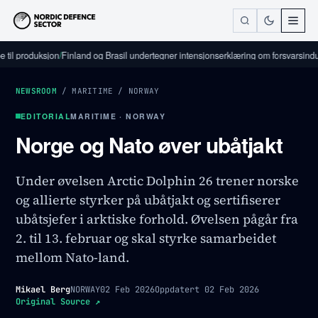
roduksjon
/
Finland og Brasil undertegner intensjonserklæring om forsvarsindustrielt
NEWSROOM
/
MARITIME
/
NORWAY
EDITORIAL
MARITIME · NORWAY
Norge og Nato øver ubåtjakt
Under øvelsen Arctic Dolphin 26 trener norske
og allierte styrker på ubåtjakt og sertifiserer
ubåtsjefer i arktiske forhold. Øvelsen pågår fra
2. til 13. februar og skal styrke samarbeidet
mellom Nato-land.
Mikael Berg
NORWAY
02 Feb 2026
Oppdatert
02 Feb 2026
Original Source
↗