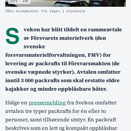
FOTO · FMV
FMVs hovedkontor Tre Vapen i Stockholm
S
vekon har blitt tildelt en rammeavtale
av Försvarets materielverk (den
svenske
forsvarsmaterielforvaltningen, FMV) for
levering av packrafts til Försvarsmakten (de
svenske væpnede styrker). Avtalen omfatter
inntil 3 000 packrafts som skal erstatte eldre
kajakker og mindre oppblåsbare båter.
Ifølge en
pressemelding
fra Svekon omfatter
avtalen tre typer packrafts for én eller to
personer, samt tilhørende utstyr. En packraft
beskrives som en lett og kompakt oppblåsbar