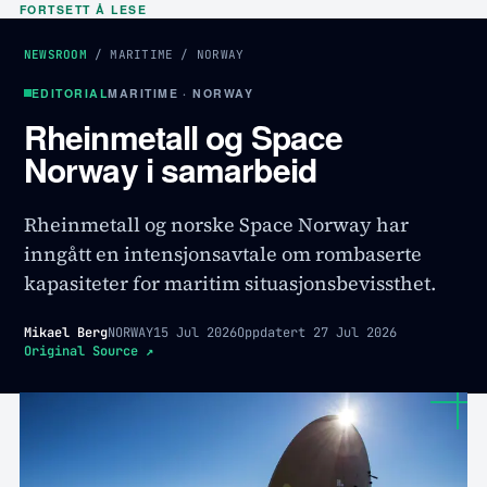
FORTSETT Å LESE
NEWSROOM
/
MARITIME
/
NORWAY
EDITORIAL
MARITIME · NORWAY
Rheinmetall og Space
Norway i samarbeid
Rheinmetall og norske Space Norway har
inngått en intensjonsavtale om rombaserte
kapasiteter for maritim situasjonsbevissthet.
Mikael Berg
NORWAY
15 Jul 2026
Oppdatert
27 Jul 2026
Original Source
↗