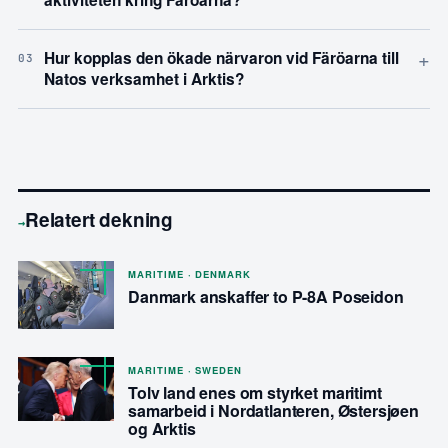
aktiviteten kring Färöarna?
+
Hur kopplas den ökade närvaron vid Färöarna till
03
Natos verksamhet i Arktis?
Relatert dekning
→
MARITIME · DENMARK
Danmark anskaffer to P-8A Poseidon
MARITIME · SWEDEN
Tolv land enes om styrket maritimt
samarbeid i Nordatlanteren, Østersjøen
og Arktis