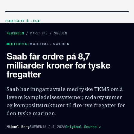
FORTSETT Å LESE
NEWSROOM
/
MARITIME
/
SWEDEN
EDITORIAL
MARITIME · SWEDEN
Saab får ordre på 8,7
milliarder kroner for tyske
fregatter
Saab har inngått avtale med tyske TKMS om å
levere kampledelses­systemer, radarsystemer
og komposittstrukturer til fire nye fregatter for
den tyske marinen.
Mikael Berg
SWEDEN
16 Jul 2026
Original Source
↗