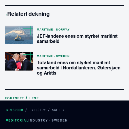
Relatert dekning
→
MARITIME · NORWAY
JEF-landene enes om styrket maritimt
samarbeid
MARITIME · SWEDEN
Tolv land enes om styrket maritimt
samarbeid i Nordatlanteren, Østersjøen
og Arktis
FORTSETT Å LESE
NEWSROOM
/
INDUSTRY
/
SWEDEN
EDITORIAL
INDUSTRY · SWEDEN