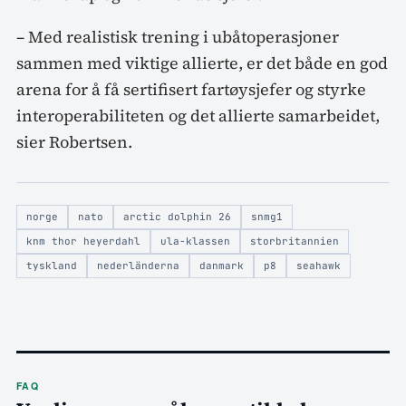
– Med realistisk trening i ubåtoperasjoner
sammen med viktige allierte, er det både en god
arena for å få sertifisert fartøysjefer og styrke
interoperabiliteten og det allierte samarbeidet,
sier Robertsen.
norge
nato
arctic dolphin 26
snmg1
knm thor heyerdahl
ula-klassen
storbritannien
tyskland
nederländerna
danmark
p8
seahawk
FAQ