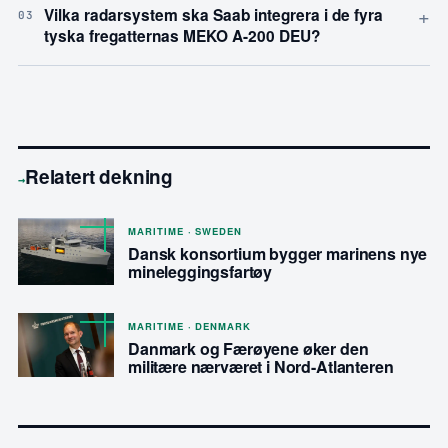
+
Vilka radarsystem ska Saab integrera i de fyra
03
tyska fregatternas MEKO A-200 DEU?
Relatert dekning
→
MARITIME · SWEDEN
Dansk konsortium bygger marinens nye
mineleg­gingsfartøy
MARITIME · DENMARK
Danmark og Færøyene øker den
militære nærværet i Nord-Atlanteren