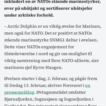
inkludert en av NATOs stående marinestyrker,
øver på ubåtjakt og sertifiserer ubåtsjefer
under arktiske forhold.
– Arctic Dolphin er en viktig øvelse for Marinen,
men også for NATO. Det er positivt at NATOs
stående marinestyrke SNMG1 deltar i øvelsen.
Dette viser NATOs engasjement for
tilstedeværelse i nord og gir oss mulighet til
viktig samtrening med flere NATO-allierte, sier
marinens sjef Kyrre Haugen.
Øvelsen starter i dag, 2. februar, og pågår frem
til fredag 13. februar, skriver Forsvaret i
en
pressemelding
. Øvingsområdet omfatter
Bjørnafjorden, Sognesjøen og Sognefjorden i
Vestlandet. Før øvingsstart gjennomfører flere