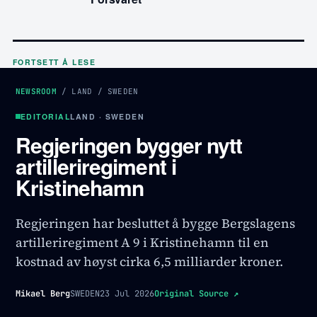
FORTSETT Å LESE
NEWSROOM
/
LAND
/
SWEDEN
EDITORIAL
LAND · SWEDEN
Regjeringen bygger nytt
artilleriregiment i
Kristinehamn
Regjeringen har besluttet å bygge Bergslagens
artilleriregiment A 9 i Kristinehamn til en
kostnad av høyst cirka 6,5 milliarder kroner.
Mikael Berg
SWEDEN
23 Jul 2026
Original Source
↗