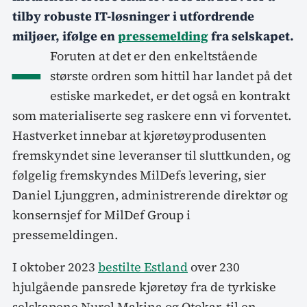
tilby robuste IT-løsninger i utfordrende
miljøer, ifølge en
pressemelding
fra selskapet.
–
Foruten at det er den enkeltstående
største ordren som hittil har landet på det
estiske markedet, er det også en kontrakt
som materialiserte seg raskere enn vi forventet.
Hastverket innebar at kjøretøyprodusenten
fremskyndet sine leveranser til sluttkunden, og
følgelig fremskyndes MilDefs levering, sier
Daniel Ljunggren, administrerende direktør og
konsernsjef for MilDef Group i
pressemeldingen.
I oktober 2023
bestilte Estland
over 230
hjulgående pansrede kjøretøy fra de tyrkiske
selskapene Nurol Makina og Otokar, til en