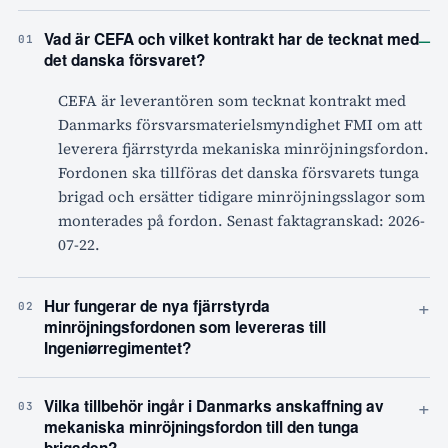
–
Vad är CEFA och vilket kontrakt har de tecknat med
01
det danska försvaret?
CEFA är leverantören som tecknat kontrakt med
Danmarks försvarsmaterielsmyndighet FMI om att
leverera fjärrstyrda mekaniska minröjningsfordon.
Fordonen ska tillföras det danska försvarets tunga
brigad och ersätter tidigare minröjningsslagor som
monterades på fordon. Senast faktagranskad: 2026-
07-22.
+
Hur fungerar de nya fjärrstyrda
02
minröjningsfordonen som levereras till
Ingeniørregimentet?
+
Vilka tillbehör ingår i Danmarks anskaffning av
03
mekaniska minröjningsfordon till den tunga