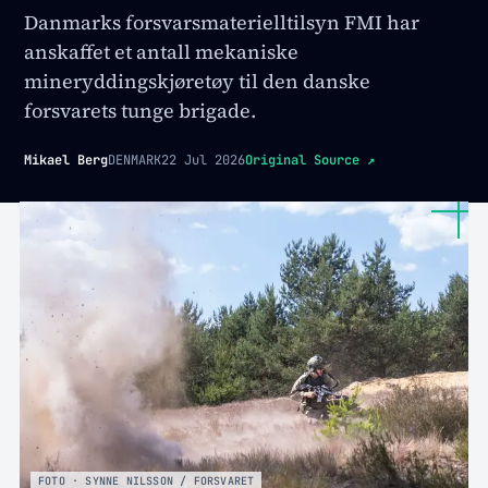
Danmarks forsvarsmaterielltilsyn FMI har
anskaffet et antall mekaniske
mineryddingskjøretøy til den danske
forsvarets tunge brigade.
Mikael Berg
DENMARK
22 Jul 2026
Original Source
↗
FOTO · SYNNE NILSSON / FORSVARET