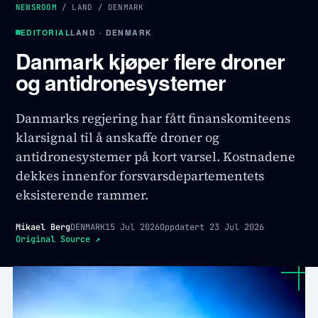
NEWSROOM
/
LAND
/
DENMARK
EDITORIAL
LAND · DENMARK
Danmark kjøper flere droner
og antidronesystemer
Danmarks regjering har fått finanskomiteens
klarsignal til å anskaffe droner og
antidronesystemer på kort varsel. Kostnadene
dekkes innenfor forsvarsdepartementets
eksisterende rammer.
Mikael Berg
DENMARK
15 Jul 2026
Oppdatert
23 Jul 2026
Original Source
↗