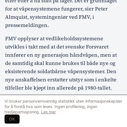
eller etter å ha stått på lager. Det er grunnlaget
for at våpensystemene fungerer, sier Peter
Almquist, systemingeniør ved FMV, i
pressemeldingen.
FMV opplyser at vedlikeholdssystemene
utvikles i takt med at det svenske Forsvaret
innfører en ny generasjon håndvåpen, men at
de samtidig skal kunne brukes til både nye og
eksisterende soldatbårne våpensystemer. Den
nye anskaffelsen erstatter utstyr som i enkelte
tilfeller ble kjøpt inn allerede på 1980-tallet.
– Tidligere har vi brukt eldre utstyr. Nå får vi
Vi bruker personvernvennlig statistikk uten informasjonskapsler
for å forstå hva som leses. Ingen profilering, ingen
moderne børster og rengjeringsverktøy som
tredjepartssporing.
Les mer
fungerer bedre, varer lenger og rengjør bedre.
OK
De siste årenes arbeid med nye håndvåpen har