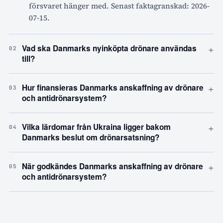
försvaret hänger med. Senast faktagranskad: 2026-
07-15.
+
Vad ska Danmarks nyinköpta drönare användas
02
till?
+
Hur finansieras Danmarks anskaffning av drönare
03
och antidrönarsystem?
+
Vilka lärdomar från Ukraina ligger bakom
04
Danmarks beslut om drönarsatsning?
+
När godkändes Danmarks anskaffning av drönare
05
och antidrönarsystem?