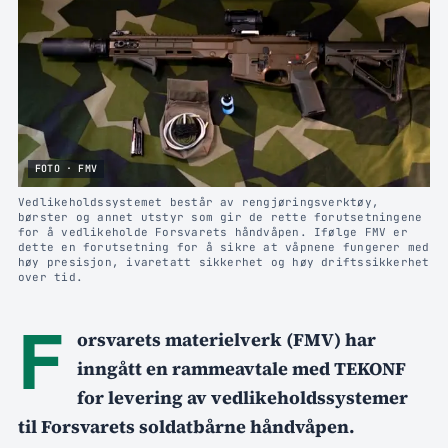
FOTO · FMV
Vedlikeholdssystemet består av rengjøringsverktøy,
børster og annet utstyr som gir de rette forutsetningene
for å vedlikeholde Forsvarets håndvåpen. Ifølge FMV er
dette en forutsetning for å sikre at våpnene fungerer med
høy presisjon, ivaretatt sikkerhet og høy driftssikkerhet
over tid.
F
orsvarets materielverk (FMV) har
inngått en rammeavtale med TEKONF
for levering av vedlikeholdssystemer
til Forsvarets soldatbårne håndvåpen.