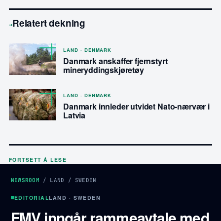
Relatert dekning
→
LAND · DENMARK
Danmark anskaffer fjernstyrt
mineryddingskjøretøy
LAND · DENMARK
Danmark innleder utvidet Nato-nærvær i
Latvia
FORTSETT Å LESE
NEWSROOM
/
LAND
/
SWEDEN
EDITORIAL
LAND · SWEDEN
FMV inngår rammeavtale med