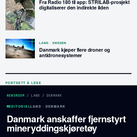
Fra Radio 180 til app: STRILAB-prosjekt
digitaliserer den indirekte ilden
LAND · SWEDEN
Danmark kjøper flere droner og
antidronesystemer
FORTSETT Å LESE
NEWSROOM
/
LAND
/
DENMARK
EDITORIAL
LAND · DENMARK
Danmark anskaffer fjernstyrt
mineryddingskjøretøy