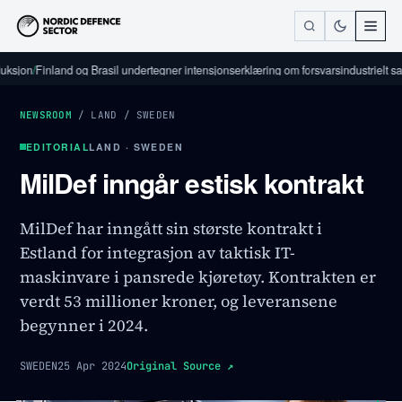
/
Finland og Brasil undertegner intensjonserklæring om forsvarsindustrielt samarbe
NEWSROOM
/
LAND
/
SWEDEN
EDITORIAL
LAND · SWEDEN
MilDef inngår estisk kontrakt
MilDef har inngått sin største kontrakt i
Estland for integrasjon av taktisk IT-
maskinvare i pansrede kjøretøy. Kontrakten er
verdt 53 millioner kroner, og leveransene
begynner i 2024.
SWEDEN
25 Apr 2024
Original Source
↗