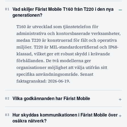
–
Vad skiljer Färist Mobile T160 från T220 i den nya
01
generationen?
T160 är utvecklad som tjänstetelefon för
administrativa och kontorsbaserade verksamheter,
medan T220 är konstruerad för fält och operativa
miljöer. T220 är MIL-standardcertifierad och IP68-
klassad, vilket ger ett robust skydd i krävande
förhållanden. De två modellerna ger
organisationer möjlighet att välja utifrån sitt
specifika användningsområde. Senast
faktagranskad: 2026-06-19.
+
Vilka godkännanden har Färist Mobile
02
+
Hur skyddas kommunikationen i Färist Mobile över
03
osäkra nätverk?