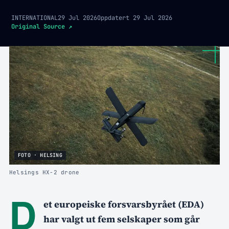
INTERNATIONAL
29 Jul 2026
Oppdatert
29 Jul 2026
Original Source
↗
FOTO · HELSING
Helsings HX-2 drone
D
et europeiske forsvarsbyrået (EDA)
har valgt ut fem selskaper som går