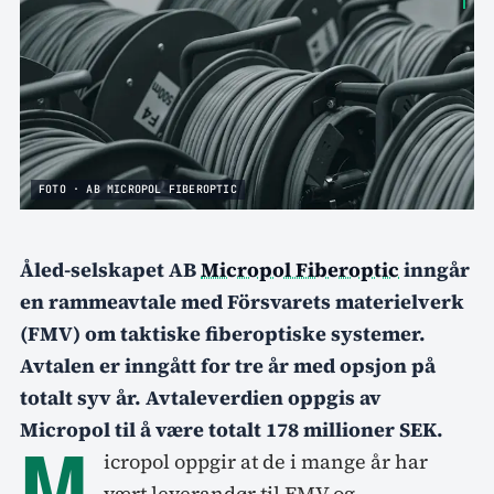
FOTO · AB MICROPOL FIBEROPTIC
Åled-selskapet AB
Micropol Fiberoptic
inngår
en rammeavtale med Försvarets materielverk
(FMV) om taktiske fiberoptiske systemer.
Avtalen er inngått for tre år med opsjon på
totalt syv år. Avtaleverdien oppgis av
Micropol til å være totalt 178 millioner SEK.
M
icropol oppgir at de i mange år har
vært leverandør til FMV og