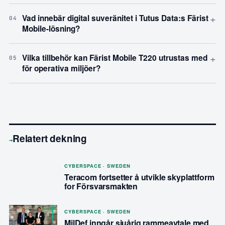
+
Vad innebär digital suveränitet i Tutus Data:s Färist
04
Mobile-lösning?
+
Vilka tillbehör kan Färist Mobile T220 utrustas med
05
för operativa miljöer?
Relatert dekning
→
CYBERSPACE · SWEDEN
Teracom fortsetter å utvikle skyplattform
for Försvarsmakten
CYBERSPACE · SWEDEN
MilDef inngår sjuårig rammeavtale med