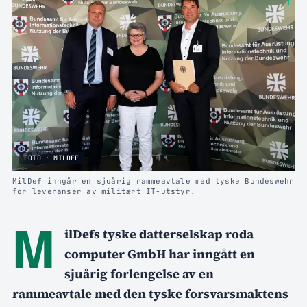
FOTO · MILDEF
MilDef inngår en sjuårig rammeavtale med tyske Bundeswehr
for leveranser av militært IT-utstyr.
M
ilDefs tyske datterselskap roda
computer GmbH har inngått en
sjuårig forlengelse av en
rammeavtale med den tyske forsvarsmaktens