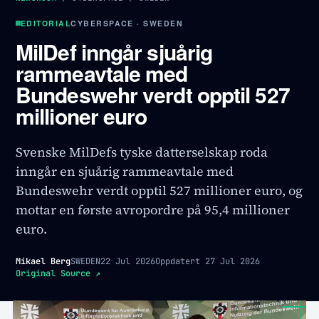
EDITORIAL
CYBERSPACE · SWEDEN
MilDef inngår sjuårig
rammeavtale med
Bundeswehr verdt opptil 527
millioner euro
Svenske MilDefs tyske datterselskap roda
inngår en sjuårig rammeavtale med
Bundeswehr verdt opptil 527 millioner euro, og
mottar en første avropordre på 95,4 millioner
euro.
Mikael Berg
SWEDEN
22 Jul 2026
Oppdatert
27 Jul 2026
Original Source
↗