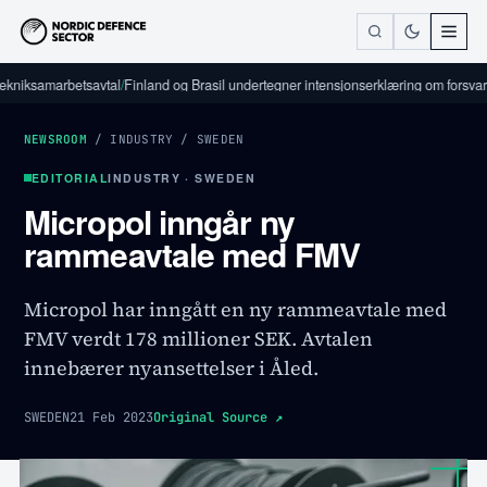
amarbetsavtal
/
Finland og Brasil undertegner intensjonserklæring om forsvarsindust
NEWSROOM
/
INDUSTRY
/
SWEDEN
EDITORIAL
INDUSTRY · SWEDEN
Micropol inngår ny
rammeavtale med FMV
Micropol har inngått en ny rammeavtale med
FMV verdt 178 millioner SEK. Avtalen
innebærer nyansettelser i Åled.
SWEDEN
21 Feb 2023
Original Source
↗