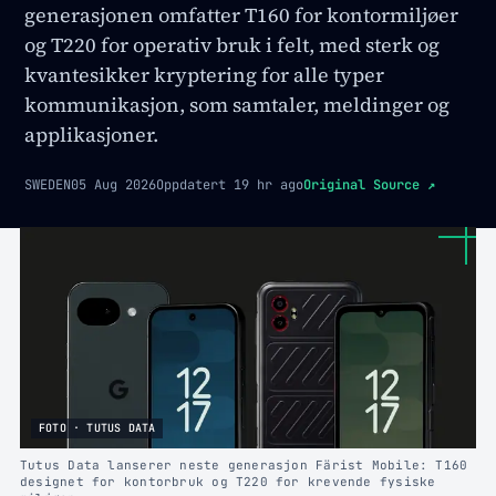
generasjonen omfatter T160 for kontormiljøer
og T220 for operativ bruk i felt, med sterk og
kvantesikker kryptering for alle typer
kommunikasjon, som samtaler, meldinger og
applikasjoner.
SWEDEN
05 Aug 2026
Oppdatert
19 hr ago
Original Source
↗
FOTO · TUTUS DATA
Tutus Data lanserer neste generasjon Färist Mobile: T160
designet for kontorbruk og T220 for krevende fysiske