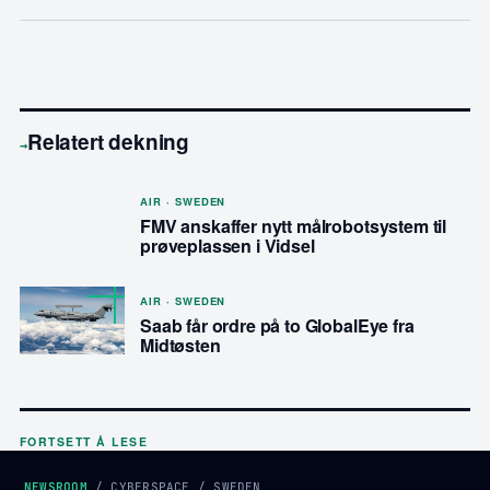
Relatert dekning
→
AIR · SWEDEN
FMV anskaffer nytt målrobotsystem til
prøveplassen i Vidsel
AIR · SWEDEN
Saab får ordre på to GlobalEye fra
Midtøsten
FORTSETT Å LESE
NEWSROOM
/
CYBERSPACE
/
SWEDEN