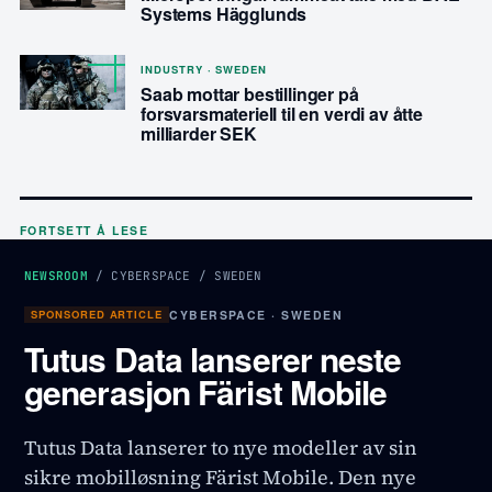
Systems Hägglunds
INDUSTRY · SWEDEN
Saab mottar bestillinger på
forsvarsmateriell til en verdi av åtte
milliarder SEK
FORTSETT Å LESE
NEWSROOM
/
CYBERSPACE
/
SWEDEN
SPONSORED ARTICLE
CYBERSPACE · SWEDEN
Tutus Data lanserer neste
generasjon Färist Mobile
Tutus Data lanserer to nye modeller av sin
sikre mobilløsning Färist Mobile. Den nye