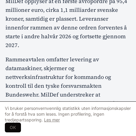
MilDef opplyser at en første avropordre på 95,4
millioner euro, cirka 1,1 milliarder svenske
kroner, samtidig er plassert. Leveranser
innenfor rammen av denne ordren forventes å
starte i andre halvår 2026 og fortsette gjennom
2027.
Rammeavtalen omfatter levering av
datamaskiner, skjermer og
nettverksinfrastruktur for kommando og
kontroll til den tyske forsvarsmakten
Bundeswehr. MilDef understreker at
rammeavtalen ikke forplikter kunden til å legge
Vi bruker personvernvennlig statistikk uten informasjonskapsler
inn bestillinger, men opplyser at en betydelig
for å forstå hva som leses. Ingen profilering, ingen
andel av den maksimale kontraktsverdien
tredjepartssporing.
Les mer
OK
historisk sett har blitt omgjort til faktiske ordrer