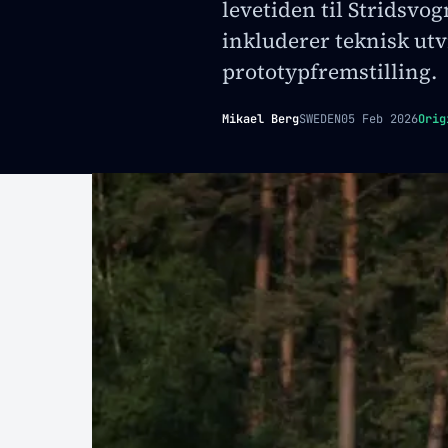
levetiden til Stridsvog
inkluderer teknisk utv
prototypfremstilling.
Mikael Berg
SWEDEN
05 Feb 2026
Orig