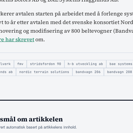
kerer avtalen starten på arbeidet med å forlenge sys
yt to år etter avtalen med det svenske konsortiet Nor
novering og modifisering av 800 beltevogner (Bandva
re har skrevet
om.
elverk
fmv
stridsfordon 90
h-b utveckling ab
bae systems
unds ab
nordic terrain solutions
bandvagn 206
bandvagn 208
rsmål om artikkelen
rt automatisk basert på artikkelens innhold.