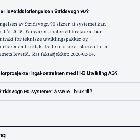
er levetidsforlengelsen Stridsvogn 90?
ngelsen av Stridsvogn 90 sikrer at systemet kan
nst år 2045. Forsvarets materielldirektorat har
ntrakt for tekniske utviklingspakker og
rberedende tiltak. Dette markerer starten for å
emets levetid. Sist faktasjekket: 2026-02-04.
forprosjekteringskontrakten med H-B Utvikling AS?
Stridsvogn 90-systemet å være i bruk til?
ing