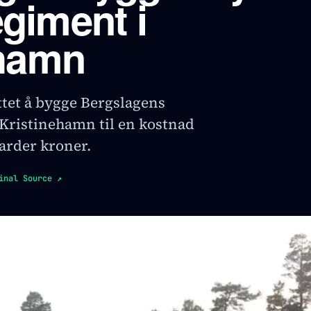
regiment i
ehamn
ttet å bygge Bergslagens
i Kristinehamn til en kostnad
iarder kroner.
inal Source
↗