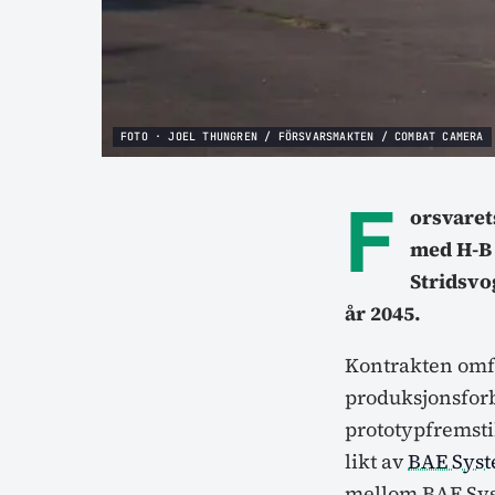
FOTO · JOEL THUNGREN / FÖRSVARSMAKTEN / COMBAT CAMERA
F
orsvaret
med H-B U
Stridsvo
år 2045.
Kontrakten omfa
produksjonsforb
prototypfremstil
likt av
BAE Syst
mellom BAE Sys