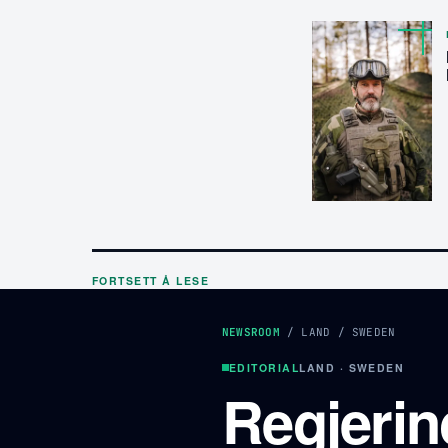
FORTSETT Å LESE
NEWSROOM
/
LAND
/
SWEDEN
EDITORIAL
LAND · SWEDEN
Regjerin