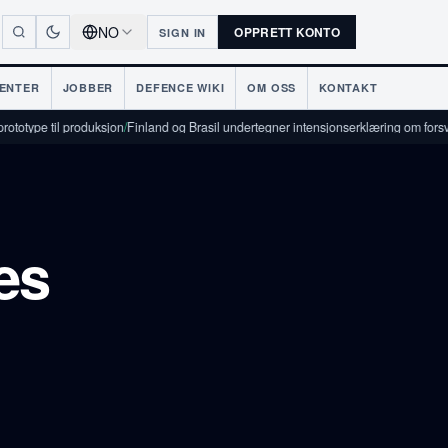
NO
OPPRETT KONTO
SIGN IN
ENTER
JOBBER
DEFENCE WIKI
OM OSS
KONTAKT
roduksjon
/
Finland og Brasil undertegner intensjonserklæring om forsvarsindustrielt
es