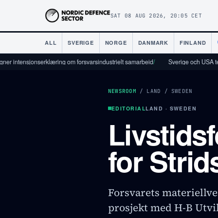
SAT 08 AUG 2026, 20:05 CET
ALL
SVERIGE
NORGE
DANMARK
FINLAND
serklæring om forsvarsindustrielt samarbeid
/
Sverige och USA tecknar tekniks
NEWSROOM
/
LAND
/
SWEDEN
EDITORIAL
LAND · SWEDEN
Livstids
for Stri
Forsvarets materiellve
prosjekt med H-B Utvik