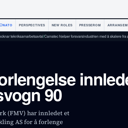
NATO
PERSPECTIVES
NEW ROLES
PRESSEROM
ARRANGEM
amarbetsavtal
/
Camatec hjelper forsvarsindustrien med å skalere fra prototype til p
forlengelse innled
dsvogn 90
rk (FMV) har innledet et
ling AS for å forlenge