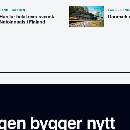
LAND · SWEDEN
LAND · DEN
Han tar befal over svensk
Danmark s
Natoinnsats i Finland
gen bygger nytt