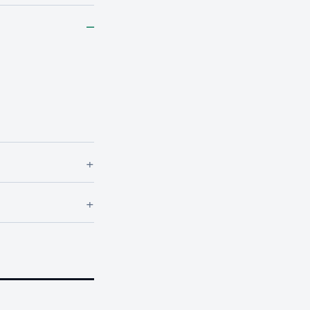
–
+
+