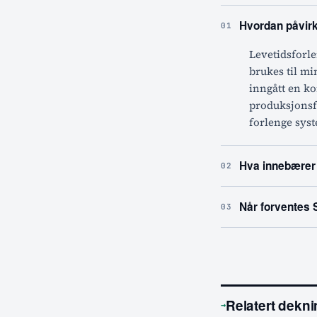
Hvordan påvirk
01
Levetidsforle
brukes til mi
inngått en ko
produksjonsfo
forlenge syst
Hva innebærer 
02
Når forventes 
03
Relatert dekn
→