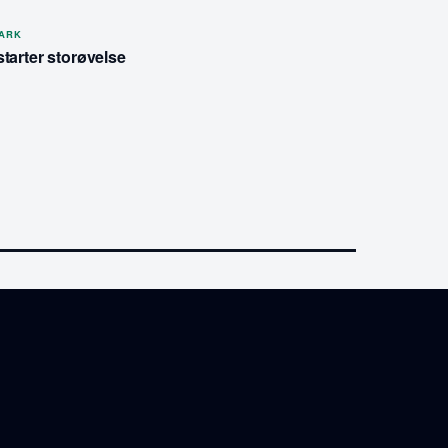
MARK
tarter storøvelse