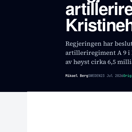
artilleri
Kristin
Regjeringen har beslu
artilleriregiment A 9 
av høyst cirka 6,5 mill
Mikael Berg
SWEDEN
23 Jul 2026
Orig