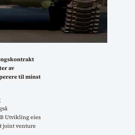
ringskontrakt
ter av
perere til minst
g
gså
-B Utvikling eies
 joint venture