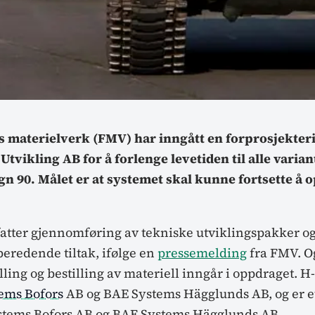
s materielverk (FMV) har inngått en forprosjekte
tvikling AB for å forlenge levetiden til alle varian
gn 90. Målet er at systemet skal kunne fortsette å o
tter gjennomføring av tekniske utviklingspakker o
eredende tiltak, ifølge en
pressemelding
fra FMV. O
ling og bestilling av materiell inngår i oppdraget. H
ems Bofors
AB og BAE Systems Hägglunds AB, og er et
tems Bofors AB og BAE Systems Hägglunds AB.