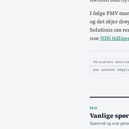
I følge FMV mar
og det skjer drø
Solutions om re
noe
NDS tidlige
försvarets materi
bae systems häggl
FAQ
Vanlige spø
Spørsmål og svar genere