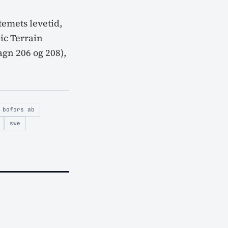
temets levetid,
dic Terrain
gn 206 og 208),
 bofors ab
swe