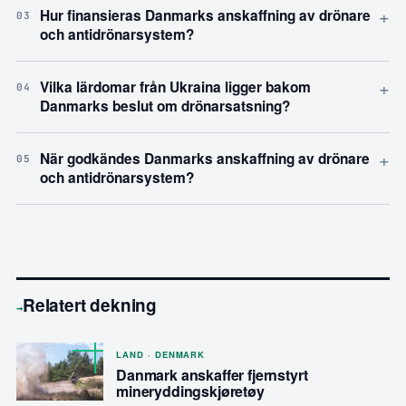
+
Hur finansieras Danmarks anskaffning av drönare
03
och antidrönarsystem?
+
Vilka lärdomar från Ukraina ligger bakom
04
Danmarks beslut om drönarsatsning?
+
När godkändes Danmarks anskaffning av drönare
05
och antidrönarsystem?
Relatert dekning
→
LAND · DENMARK
Danmark anskaffer fjernstyrt
mineryddingskjøretøy