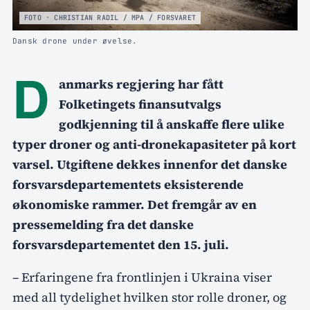
FOTO · CHRISTIAN RADIL / MPA / FORSVARET
Dansk drone under øvelse.
D
anmarks regjering har fått
Folketingets finansutvalgs
godkjenning til å anskaffe flere ulike
typer droner og anti-dronekapasiteter på kort
varsel. Utgiftene dekkes innenfor det danske
forsvarsdepartementets eksisterende
økonomiske rammer. Det fremgår av en
pressemelding fra det danske
forsvarsdepartementet den 15. juli.
– Erfaringene fra frontlinjen i Ukraina viser
med all tydelighet hvilken stor rolle droner, og