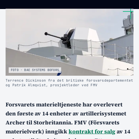
FOTO · BAE SYSTEMS BOFORS
Terrence Dickinson fra det britiske forsvarsdepartementet
og Patrik Almqvist, prosjektleder ved FMV
Forsvarets materieltjeneste har overlevert
den første av 14 enheter av artillerisystemet
Archer til Storbritannia. FMV (Försvarets
materielverk) inngikk
kontrakt for salg
av 14