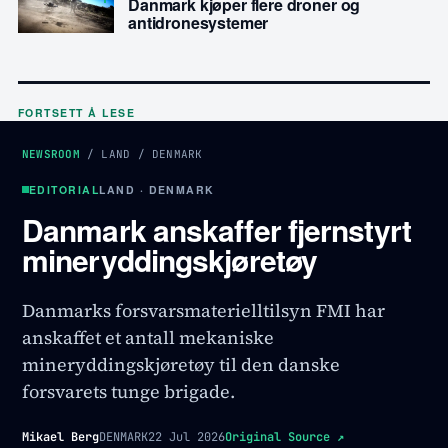
Danmark kjøper flere droner og
antidronesystemer
FORTSETT Å LESE
NEWSROOM
/
LAND
/
DENMARK
EDITORIAL
LAND · DENMARK
Danmark anskaffer fjernstyrt
mineryddingskjøretøy
Danmarks forsvarsmaterielltilsyn FMI har
anskaffet et antall mekaniske
mineryddingskjøretøy til den danske
forsvarets tunge brigade.
Mikael Berg
DENMARK
22 Jul 2026
Original Source
↗