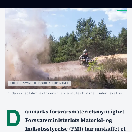
FOTO · SYNNE NILSSON / FORSVARET
En dansk soldat aktiverer en simulert mine under øvelse.
D
anmarks forsvarsmaterielsmyndighet
Forsvarsministeriets Materiel- og
Indkøbsstyrelse (FMI) har anskaffet et