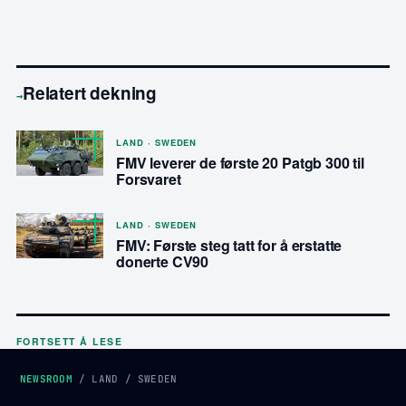
Relatert dekning
→
LAND · SWEDEN
FMV leverer de første 20 Patgb 300 til
Forsvaret
LAND · SWEDEN
FMV: Første steg tatt for å erstatte
donerte CV90
FORTSETT Å LESE
NEWSROOM
/
LAND
/
SWEDEN