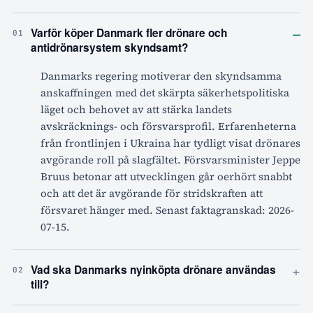
–
Varför köper Danmark fler drönare och
01
antidrönarsystem skyndsamt?
Danmarks regering motiverar den skyndsamma
anskaffningen med det skärpta säkerhetspolitiska
läget och behovet av att stärka landets
avskräcknings- och försvarsprofil. Erfarenheterna
från frontlinjen i Ukraina har tydligt visat drönares
avgörande roll på slagfältet. Försvarsminister Jeppe
Bruus betonar att utvecklingen går oerhört snabbt
och att det är avgörande för stridskraften att
försvaret hänger med. Senast faktagranskad: 2026-
07-15.
+
Vad ska Danmarks nyinköpta drönare användas
02
till?