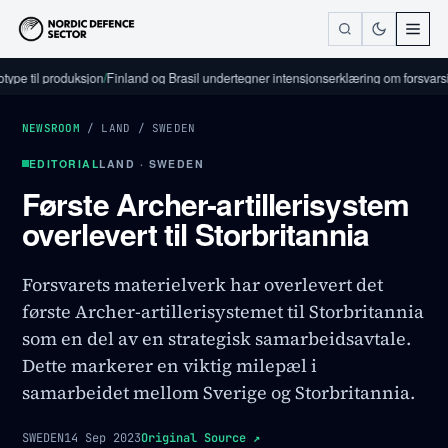
il produksjon
/
Finland og Brasil undertegner intensjonserklæring om forsvarsindustr
NEWSROOM
/
LAND
/
SWEDEN
EDITORIAL
LAND · SWEDEN
Første Archer-artillerisystem
overlevert til Storbritannia
Forsvarets materielverk har overlevert det
første Archer-artillerisystemet til Storbritannia
som en del av en strategisk samarbeidsavtale.
Dette markerer en viktig milepæl i
samarbeidet mellom Sverige og Storbritannia.
SWEDEN
14 Sep 2023
Original Source
↗