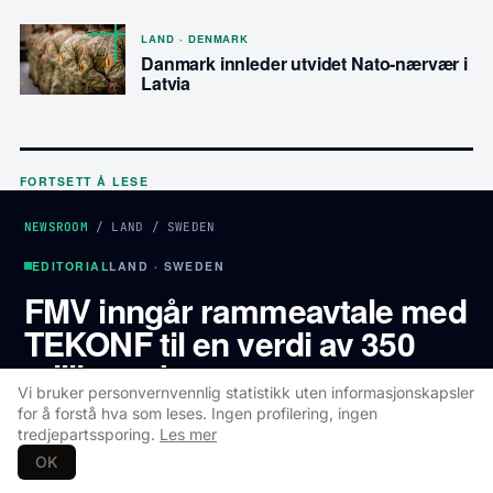
LAND · DENMARK
Danmark innleder utvidet Nato-nærvær i
Latvia
FORTSETT Å LESE
NEWSROOM
/
LAND
/
SWEDEN
EDITORIAL
LAND · SWEDEN
FMV inngår rammeavtale med
TEKONF til en verdi av 350
millioner kroner
Vi bruker personvernvennlig statistikk uten informasjonskapsler
for å forstå hva som leses. Ingen profilering, ingen
FMV har inngått et rammeavtale til en verdi av
tredjepartssporing.
Les mer
350 millioner kroner med TEKONF for
OK
vedlikeholdssystemer til Forsvarets