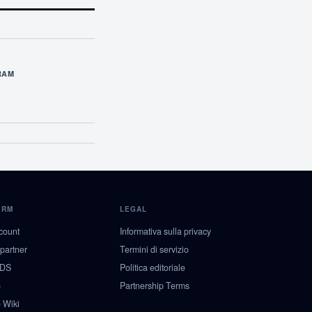
RAM
ORM
LEGAL
count
Informativa sulla privacy
 partner
Termini di servizio
NDS
Politica editoriale
o
Partnership Terms
 Wiki