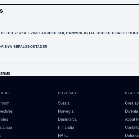
es
HETER VECKA 5 2026: ARCHER 8X8, HANWHA-AVTAL OCH EU:S SAFE-PROG
ÖR NYA BEFÄLSBOSTÄDER
TERMS
TIONS
COVERAGE
PLATF
sroom
Svezia
Crea ac
pectives
Norvegia
Diventa
roles
Danimarca
About 
 stampa
Finlandia
Contatt
i
NATO
Defence