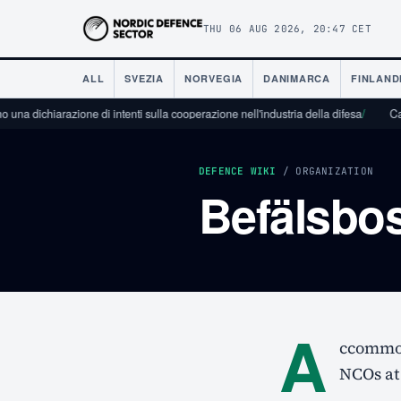
THU 06 AUG 2026, 20:47 CET
ALL
SVEZIA
NORVEGIA
DANIMARCA
FINLAND
 una dichiarazione di intenti sulla cooperazione nell'industria della difesa
/
Cama
DEFENCE WIKI
/ ORGANIZATION
Befälsbo
A
ccommod
NCOs at 