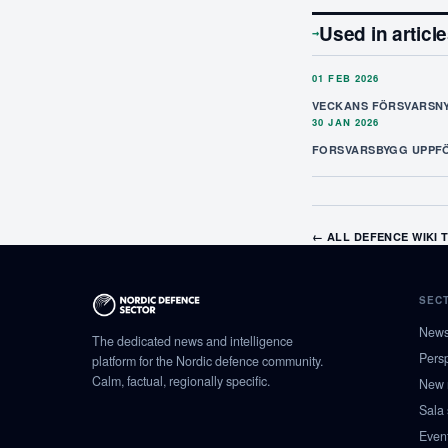
Used in articl
→
01 FEB 2026
VECKANS FÖRSVARSNY
30 JAN 2026
FORSVARSBYGG UPPF
← ALL DEFENCE WIKI 
SEC
New
The dedicated news and intelligence
Pers
platform for the Nordic defence community.
Calm, factual, regionally specific.
New 
Sala
Event