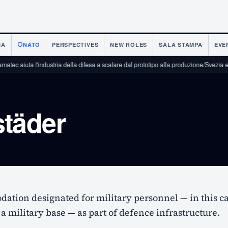
IA
NATO
PERSPECTIVES
NEW ROLES
SALA STAMPA
EVE
tec aiuta l'industria della difesa a scalare dal prototipo alla produzione
/
Svezia e S
städer
ation designated for military personnel — in this ca
a military base — as part of defence infrastructure.