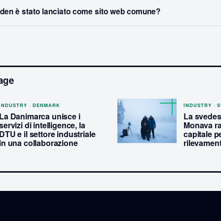
iden è stato lanciato come sito web comune?
age
INDUSTRY · DENMARK
INDUSTRY · 
La Danimarca unisce i
La svedes
servizi di intelligence, la
Monava ra
DTU e il settore industriale
capitale p
in una collaborazione
rilevament