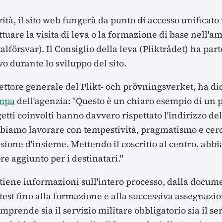
ità, il sito web fungerà da punto di accesso unificato
tuare la visita di leva o la formazione di base nell'am
otalförsvar). Il Consiglio della leva (Pliktrådet) ha pa
o durante lo sviluppo del sito.
ettore generale del Plikt- och prövningsverket, ha di
ampa
dell'agenzia: "Questo è un chiaro esempio di un p
ggetti coinvolti hanno davvero rispettato l'indirizzo de
biamo lavorare con tempestività, pragmatismo e ce
sione d'insieme. Mettendo il coscritto al centro, abb
re aggiunto per i destinatari."
tiene informazioni sull'intero processo, dalla docum
i test fino alla formazione e alla successiva assegnazio
omprende sia il servizio militare obbligatorio sia il ser