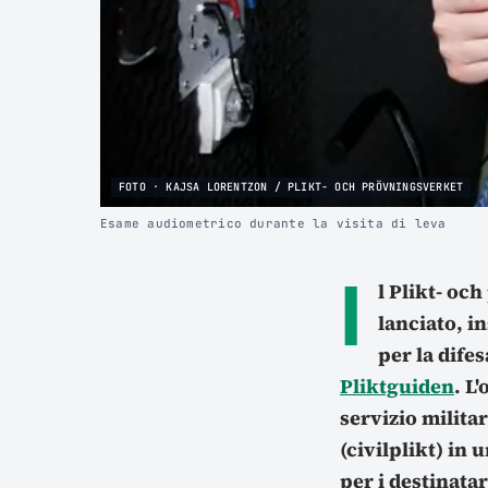
FOTO · KAJSA LORENTZON / PLIKT- OCH PRÖVNINGSVERKET
Esame audiometrico durante la visita di leva
I
l Plikt- oc
lanciato, i
per la dife
Pliktguiden
. L
servizio militar
(civilplikt) in
per i destinatar