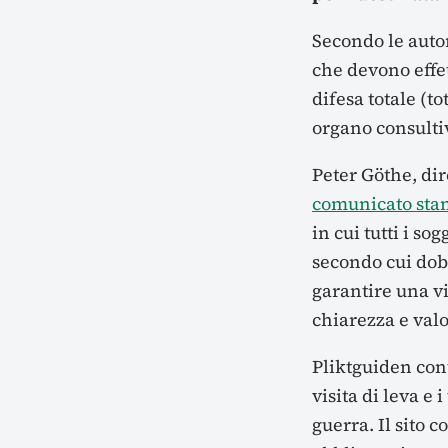
Secondo le autor
che devono effet
difesa totale (t
organo consultiv
Peter Göthe, dir
comunicato st
in cui tutti i so
secondo cui dob
garantire una vi
chiarezza e valo
Pliktguiden con
visita di leva e 
guerra. Il sito c