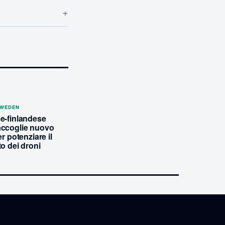
+
SWEDEN
e-finlandese
ccoglie nuovo
er potenziare il
o dei droni