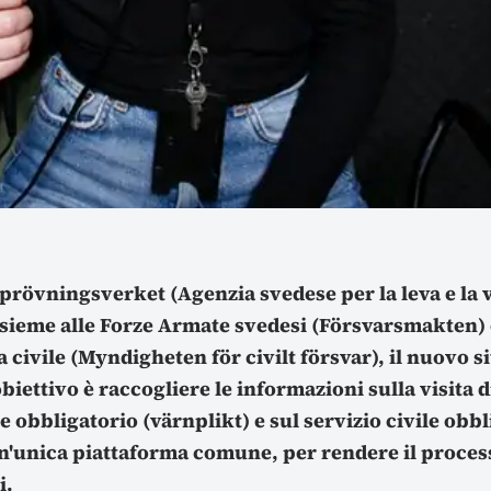
h prövningsverket (Agenzia svedese per la leva e la 
nsieme alle Forze Armate svedesi (Försvarsmakten) 
sa civile (Myndigheten för civilt försvar), il nuovo s
'obiettivo è raccogliere le informazioni sulla visita d
e obbligatorio (värnplikt) e sul servizio civile obb
 un'unica piattaforma comune, per rendere il proces
i.