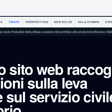
IA
NATO
PERSPECTIVES
NEW ROLES
SALA STAMPA
EVE
ustria della difesa a scalare dal prototipo alla produzione
/
Svezia e Stati Uniti fir
 sito web raccog
oni sulla leva
e sul servizio civil
orio