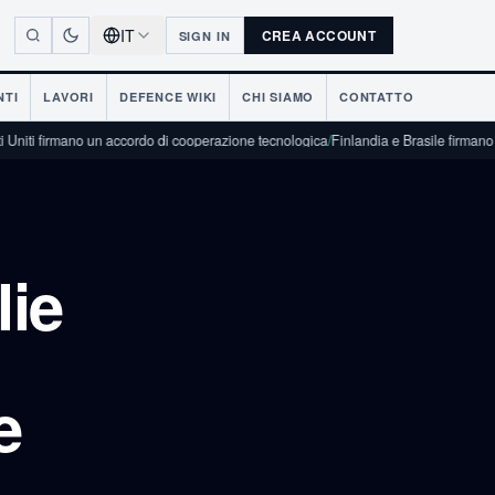
IT
CREA ACCOUNT
SIGN IN
NTI
LAVORI
DEFENCE WIKI
CHI SIAMO
CONTATTO
mano un accordo di cooperazione tecnologica
/
Finlandia e Brasile firmano una dichiara
lie
e