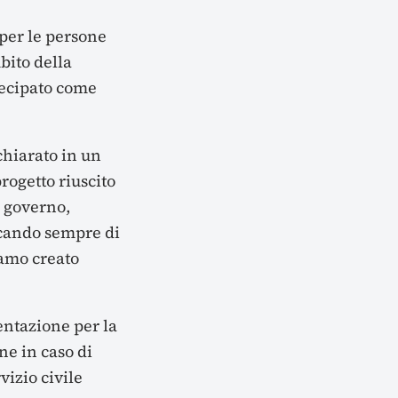
 per le persone
bito della
rtecipato come
chiarato in un
rogetto riuscito
l governo,
rcando sempre di
iamo creato
entazione per la
ne in caso di
vizio civile