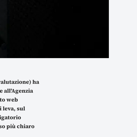
valutazione) ha
e all'Agenzia
ito web
i leva, sul
ligatorio
so più chiaro