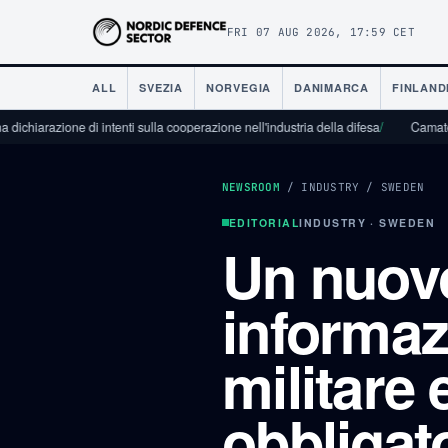
FRI 07 AUG 2026, 17:59 CET
ALL
SVEZIA
NORVEGIA
DANIMARCA
FINLAND
one di intenti sulla cooperazione nell'industria della difesa
/
Camatec aiuta l'ind
NEWSROOM
/
INDUSTRY
/
SWEDEN
EDITORIAL
INDUSTRY · SWEDEN
Un nuovo
informazi
militare 
obbligat