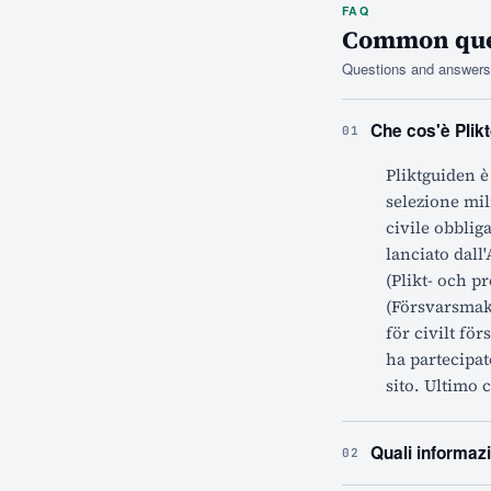
FAQ
Common ques
Questions and answers 
Che cos'è Plikt
01
Pliktguiden è
selezione mili
civile obblig
lanciato dall'
(Plikt- och p
(Försvarsmakt
för civilt för
ha partecipa
sito. Ultimo c
Quali informazi
02