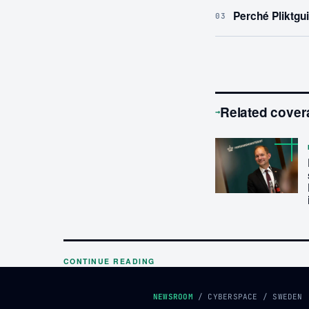
Perché Pliktgu
03
Related cover
→
CONTINUE READING
NEWSROOM
/
CYBERSPACE
/
SWEDEN