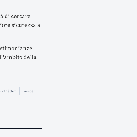
tà di cercare
iore sicurezza a
testimonianze
l'ambito della
iktrådet
sweden