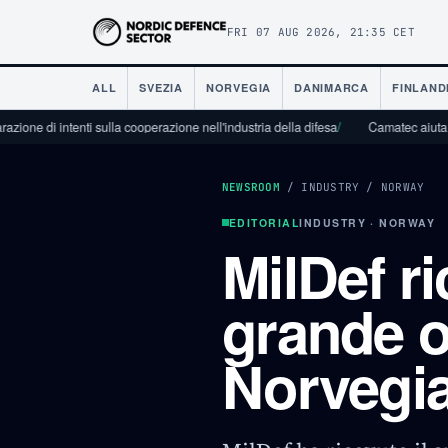
FRI 07 AUG 2026, 21:35 CET
ALL
SVEZIA
NORVEGIA
DANIMARCA
FINLAND
enti sulla cooperazione nell'industria della difesa
/
Camatec aiuta l'industria de
NEWSROOM
/
INDUSTRY
/
NORWAY
EDITORIAL
INDUSTRY · NORWAY
MilDef ri
grande o
Norvegi