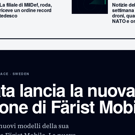
La filiale di MilDef, roda,
Notizie del
riceve un ordine record
settimana
tedesco
droni, quar
NATO e or
ACE · SWEDEN
ta lancia la nuova
one di Färist Mobi
nuovi modelli della sua