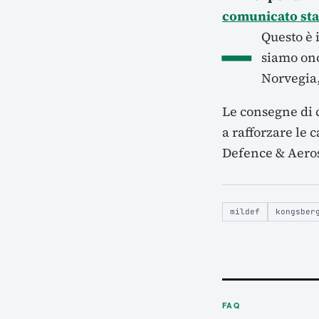
comunicato st
–
Questo è 
siamo ono
Norvegia,
Le consegne di 
a rafforzare le 
Defence & Aero
mildef
kongsber
FAQ