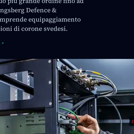
suo più grande ordine fino ad
ongsberg Defence &
comprende equipaggiamento
lioni di corone svedesi.
↗