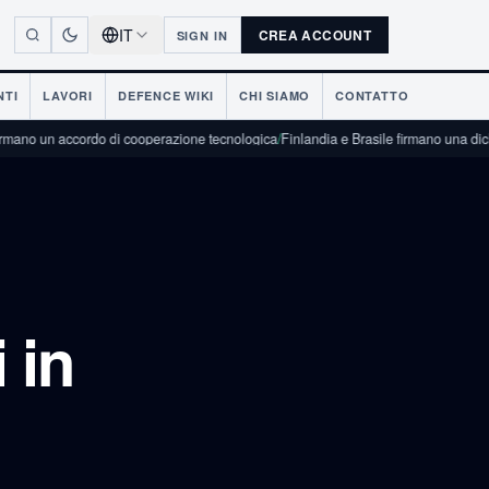
IT
CREA ACCOUNT
SIGN IN
NTI
LAVORI
DEFENCE WIKI
CHI SIAMO
CONTATTO
ccordo di cooperazione tecnologica
/
Finlandia e Brasile firmano una dichiarazione di 
 in