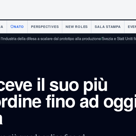
IA
NATO
PERSPECTIVES
NEW ROLES
SALA STAMPA
EVE
lla difesa a scalare dal prototipo alla produzione
/
Svezia e Stati Uniti firmano un a
ceve il suo più
rdine fino ad oggi
a