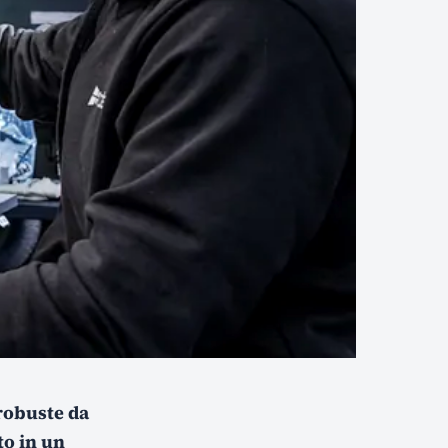
robuste da
to in un