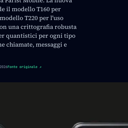
a Färist Mobile. La nuova
 il modello T160 per
l modello T220 per l'uso
on una crittografia robusta
r quantistici per ogni tipo
e chiamate, messaggi e
2026
Fonte originale
↗