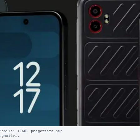
Mobile: T160, progettato per
egnativi.