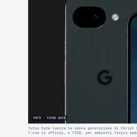
FOTO · TUTUS DATA
Tutus Data lancia la nuova generazione di Färist 
l'uso in ufficio, e T220, per ambienti fisici imp