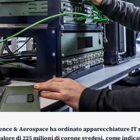
nce & Aerospace ha ordinato apparecchiature IT 
alore di 225 milioni di corone svedesi, come indica