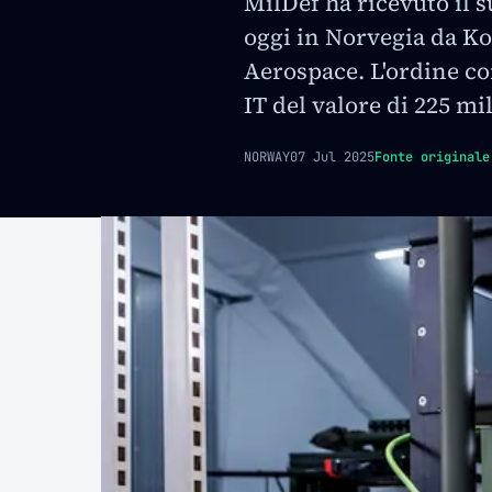
MilDef ha ricevuto il 
oggi in Norvegia da K
Aerospace. L'ordine 
IT del valore di 225 mi
NORWAY
07 Jul 2025
Fonte originale