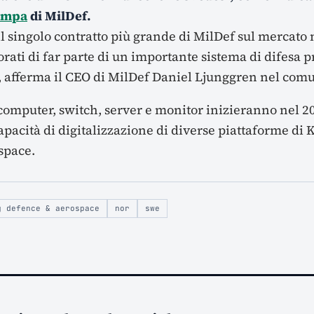
ampa
di MilDef.
il singolo contratto più grande di MilDef sul mercato
rati di far parte di un importante sistema di difesa p
 afferma il CEO di MilDef Daniel Ljunggren nel com
computer, switch, server e monitor inizieranno nel 
capacità di digitalizzazione di diverse piattaforme di
space.
g defence & aerospace
nor
swe