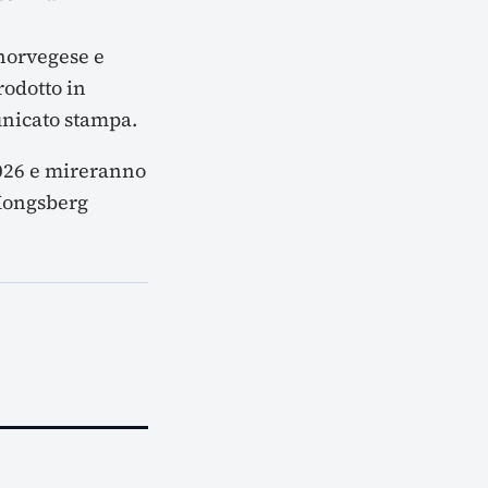
 norvegese e
rodotto in
unicato stampa.
2026 e mireranno
 Kongsberg