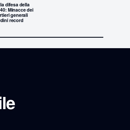
la difesa della
 40: Minacce dei
tieri generali
dini record
le