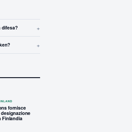
+
a difesa?
+
nken?
FINLAND
ons fornisce
i designazione
a Finlandia