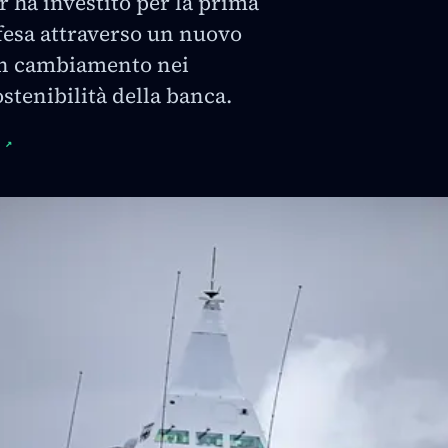
ha investito per la prima
ifesa attraverso un nuovo
un cambiamento nei
ostenibilità della banca.
↗