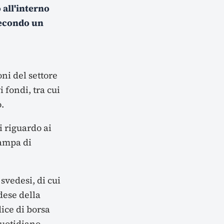
 all'interno
secondo un
ni del settore
i fondi, tra cui
.
i riguardo ai
tampa di
svedesi, di cui
dese della
dice di borsa
uotidiano.