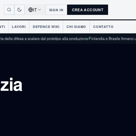
IT
CREA ACCOUNT
SIGN IN
NTI
LAVORI
DEFENCE WIKI
CHI SIAMO
CONTATTO
fesa a scalare dal prototipo alla produzione
/
Finlandia e Brasile firmano una dichiaraz
zia