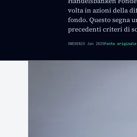
Handelsbanken Fonder 
volta in azioni della d
fondo. Questo segna 
precedenti criteri di s
SWEDEN
15 Jan 2025
Fonte originale