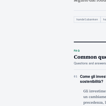
handelsbanken
h
FAQ
Common ques
Questions and answers 
Come gli invest
01
sostenibilità?
Gli investime
un cambiament
precedenza, l