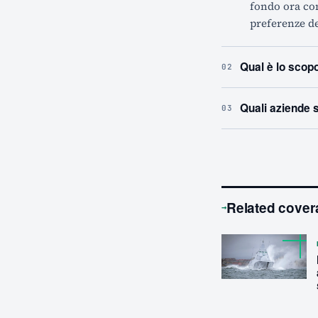
fondo ora con
preferenze dei
Qual è lo scop
02
Quali aziende 
03
Related cover
→