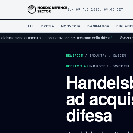
SUN 09 AUG 2026, 09:46 CET
ALL
SVEZIA
NORVEGIA
DANIMARCA
FINLAND
e di intenti sulla cooperazione nell'industria della difesa
/
Svezia e Stati Unit
NEWSROOM
/
INDUSTRY
/
SWEDEN
EDITORIAL
INDUSTRY · SWEDEN
Handelsb
ad acquis
difesa