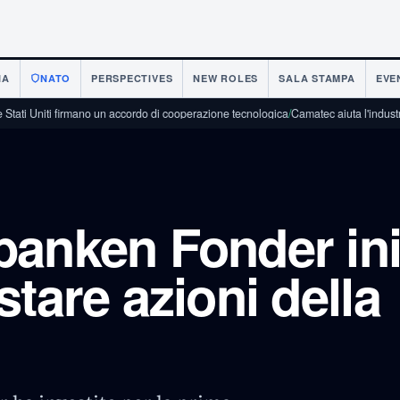
IA
NATO
PERSPECTIVES
NEW ROLES
SALA STAMPA
EVE
i firmano un accordo di cooperazione tecnologica
/
Camatec aiuta l'industria della di
anken Fonder ini
tare azioni della