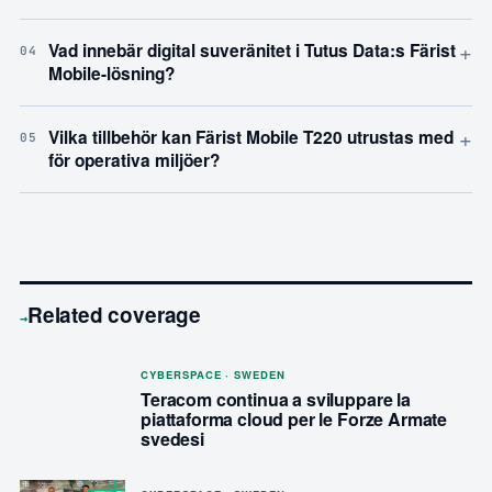
+
Vad innebär digital suveränitet i Tutus Data:s Färist
04
Mobile-lösning?
+
Vilka tillbehör kan Färist Mobile T220 utrustas med
05
för operativa miljöer?
Related coverage
→
CYBERSPACE · SWEDEN
Teracom continua a sviluppare la
piattaforma cloud per le Forze Armate
svedesi