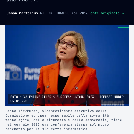
Johan Martelius
INTERNATIONAL
20 Apr 2026
Fonte originale
↗
FOTO · VALENTINE ZELER © EUROPEAN UNION, 202X, LICENSED UNDER
CC BY 4.0
Henna Virkkunen, vicepresidente esecutiva della
Commissione europea responsabile della sovranità
tecnologica, della sicurezza e della democrazia, tiene
nel gennaio 2025 una conferenza stampa sul nuovo
pacchetto per la sicurezza informatica.