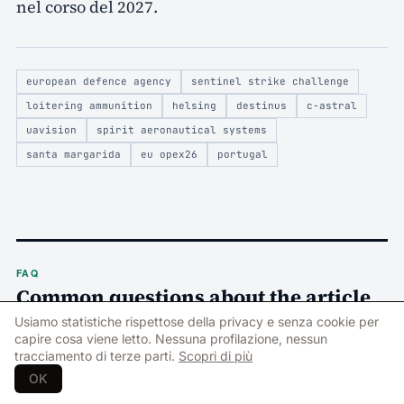
nel corso del 2027.
european defence agency
sentinel strike challenge
loitering ammunition
helsing
destinus
c-astral
uavision
spirit aeronautical systems
santa margarida
eu opex26
portugal
FAQ
Common questions about the article
Questions and answers generated automatically from the article
Usiamo statistiche rispettose della privacy e senza cookie per
content.
capire cosa viene letto. Nessuna profilazione, nessun
tracciamento di terze parti.
Scopri di più
OK
–
Vilka fem företag har gått vidare i EDA:s Sentinel
01