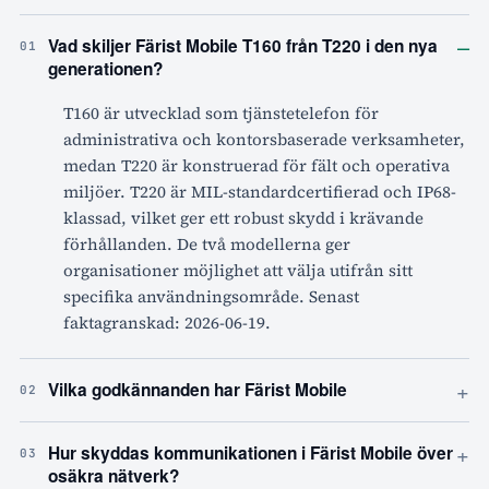
–
Vad skiljer Färist Mobile T160 från T220 i den nya
01
generationen?
T160 är utvecklad som tjänstetelefon för
administrativa och kontorsbaserade verksamheter,
medan T220 är konstruerad för fält och operativa
miljöer. T220 är MIL-standardcertifierad och IP68-
klassad, vilket ger ett robust skydd i krävande
förhållanden. De två modellerna ger
organisationer möjlighet att välja utifrån sitt
specifika användningsområde. Senast
faktagranskad: 2026-06-19.
+
Vilka godkännanden har Färist Mobile
02
+
Hur skyddas kommunikationen i Färist Mobile över
03
osäkra nätverk?