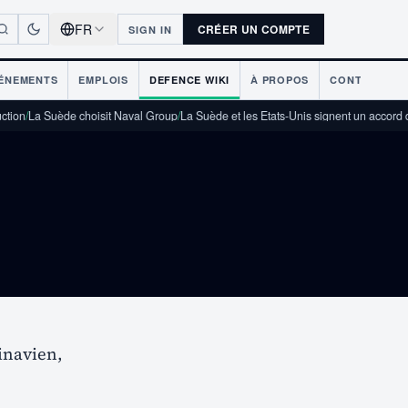
FR
CRÉER UN COMPTE
SIGN IN
ÉNEMENTS
EMPLOIS
DEFENCE WIKI
À PROPOS
CONTACT
ion
/
La Suède choisit Naval Group
/
La Suède et les États-Unis signent un accord d
inavien,