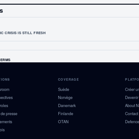
es
C CRISIS IS STILL FRESH
TERMS
TIONS
COVERAGE
PLATF
sroom
Suède
Créer u
pectives
Norvège
Devenir
roles
Danemark
About 
 de presse
Finlande
Contact
ements
OTAN
Defence
ois