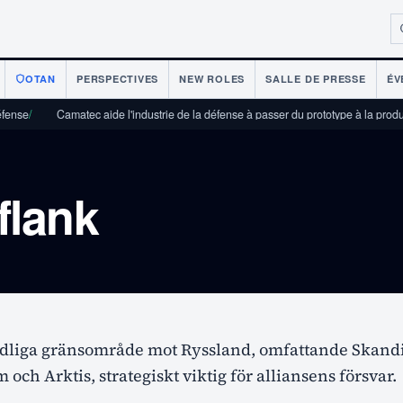
OTAN
PERSPECTIVES
NEW ROLES
SALLE DE PRESSE
ÉV
ense
/
Camatec aide l'industrie de la défense à passer du prototype à la product
flank
rdliga gränsområde mot Ryssland, omfattande Skand
 och Arktis, strategiskt viktig för alliansens försvar.