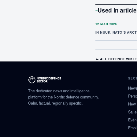
Used in articl
→
12 MAR 2026
IN NUUK, NATO’S ARCTI
← ALL DEFENCE WIKI 
SEC
New
The dedicated news and intelligence
Pers
platform for the Nordic defence community.
Calm, factual, regionally specific.
New 
Salle
Évén
Empl