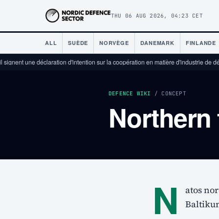
THU 06 AUG 2026, 04:23 CET
ALL
SUÈDE
NORVÈGE
DANEMARK
FINLANDE
signent une déclaration d'intention sur la coopération en matière d'industrie de déf
DEFENCE WIKI
/ CONCEPT
Northern 
N
atos no
Baltikum