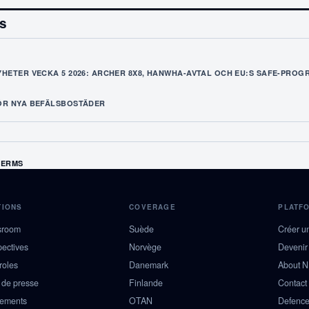
es
HETER VECKA 5 2026: ARCHER 8X8, HANWHA-AVTAL OCH EU:S SAFE-PROG
ÖR NYA BEFÄLSBOSTÄDER
TERMS
TIONS
COVERAGE
PLATF
sroom
Suède
Créer u
pectives
Norvège
Devenir
roles
Danemark
About 
 de presse
Finlande
Contact
ements
OTAN
Defence