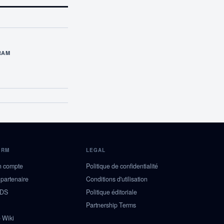
RAM
ORM
LEGAL
n compte
Politique de confidentialité
 partenaire
Conditions d'utilisation
NDS
Politique éditoriale
Partnership Terms
 Wiki