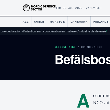
THU 06 AUG 2026, 23:19 CET
ALL
SUÈDE
NORVÈGE
DANEMARK
FINLANDE
ne déclaration d'intention sur la coopération en matière d'industrie de défense
/
DEFENCE WIKI
/ ORGANIZATION
Befälsbo
A
ccommod
NCOs at 