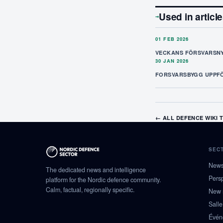
Used in articl
→
01 FEB 2026
VECKANS FÖRSVARSNY
30 JAN 2026
FORSVARSBYGG UPPF
← ALL DEFENCE WIKI 
SEC
New
The dedicated news and intelligence
Pers
platform for the Nordic defence community.
Calm, factual, regionally specific.
New 
Salle
Évén