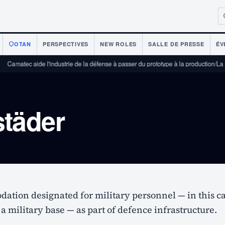
OTAN
PERSPECTIVES
NEW ROLES
SALLE DE PRESSE
ÉV
Camatec aide l'industrie de la défense à passer du prototype à la production
/
La Su
städer
ation designated for military personnel — in this ca
a military base — as part of defence infrastructure.