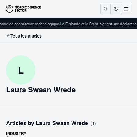
ccord de coopération technologique
/
La Finlande et le Brésil signent une déclaratio
Tous les articles
L
Laura Swaan Wrede
Articles by
Laura Swaan Wrede
(
1
)
INDUSTRY