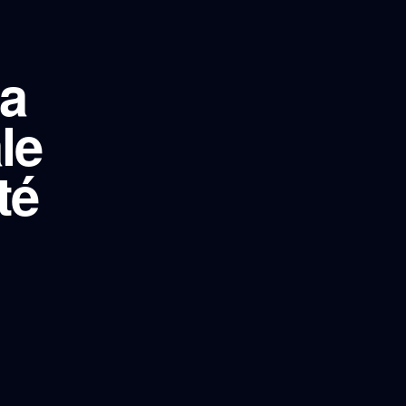
la
le
té