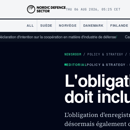
THU 06 AUG 2026, 05:25 CET
ALL
SUÈDE
NORVÈGE
DANEMARK
FINLANDE
ntion sur la coopération en matière d'industrie de défense
/
Camatec aide l'indus
NEWSROOM
/
POLICY & STRATEGY
/
EDITORIAL
POLICY & STRATEGY ·
L'obliga
doit incl
L'obligation d'enregis
désormais également co