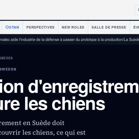
OTAN
PERSPECTIVES
NEW ROLES
SALLE DE PRESSE
ÉV
trie de la défense à passer du prototype à la production
/
La Suède choisit Naval G
SWEDEN
 SWEDEN
tion d'enregistre
ure les chiens
trement en Suède doit
uvrir les chiens, ce qui est