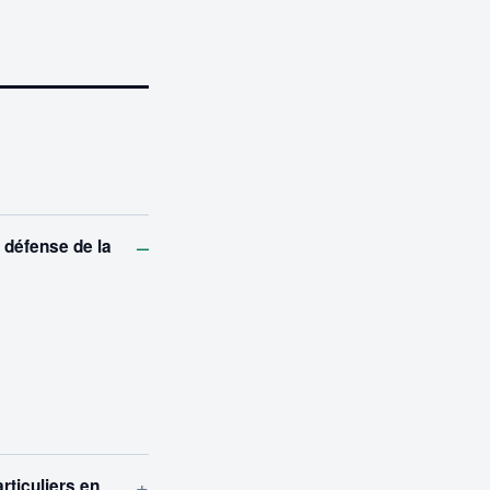
–
e défense de la
+
rticuliers en