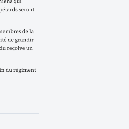
hiens qui
 pétards seront
membres de la
lité de grandir
idu reçoive un
ein du régiment