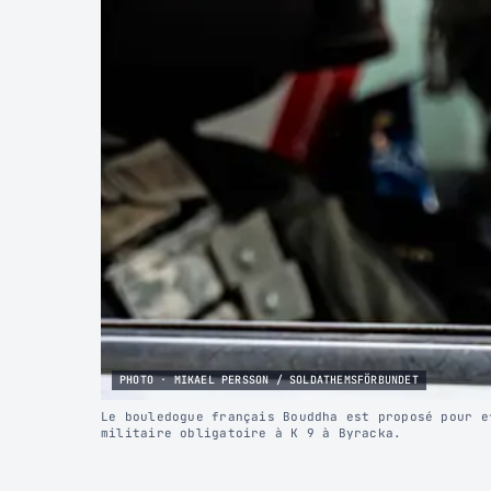
PHOTO · MIKAEL PERSSON / SOLDATHEMSFÖRBUNDET
Le bouledogue français Bouddha est proposé pour e
militaire obligatoire à K 9 à Byracka.