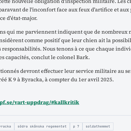
tte nouvelle obligation d'inspection militaire. Les c
aravant de l'inconfort face aux feux d'artifice et aux
ce d'état-major.
ions qui me parviennent indiquent que de nombreux 
onsidèrent comme positif que leur chien ait la possibi
s responsabilités. Nous tenons à ce que chaque indiv
es capacités, conclut le colonel Bark.
tionnés devront effectuer leur service militaire au s
éé K 9 à Byracka, à compter du 1er avril 2025.
f.se/vart-uppdrag/#kallkritik
yracka
södra skånska regementet
p 7
soldathemmet