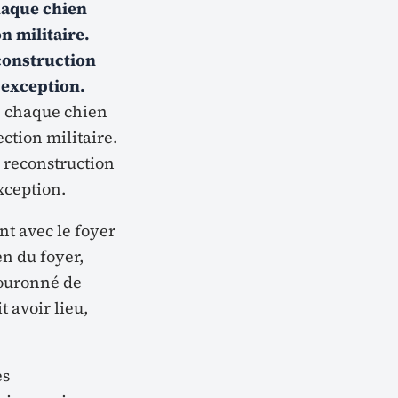
haque chien
n militaire.
econstruction
s exception.
e chaque chien
ction militaire.
a reconstruction
xception.
nt avec le foyer
en du foyer,
 couronné de
 avoir lieu,
ès