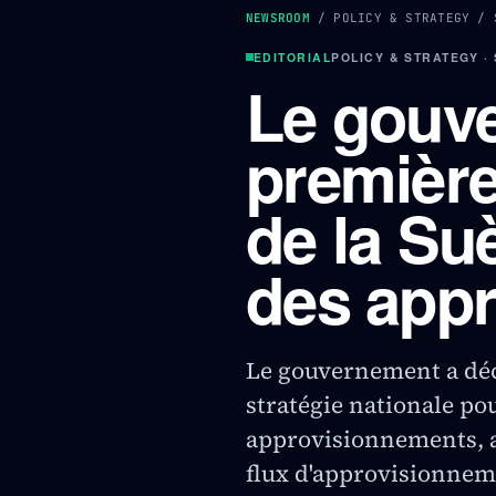
NEWSROOM
/
POLICY & STRATEGY
/
EDITORIAL
POLICY & STRATEGY ·
Le gouve
première
de la Su
des app
Le gouvernement a décid
stratégie nationale pou
approvisionnements, a
flux d'approvisionnem