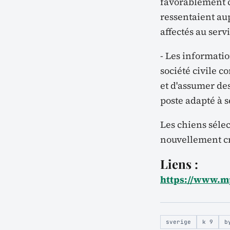
favorablement ce
ressentaient aup
affectés au servi
- Les informat
société civile c
et d'assumer de
poste adapté à s
Les chiens sélec
nouvellement cr
Liens :
https://www.mp
sverige
k 9
b