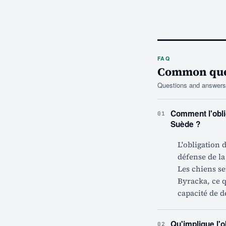
FAQ
Common ques
Questions and answers 
Comment l'oblig
01
Suède ?
L'obligation 
défense de l
Les chiens s
Byracka, ce q
capacité de d
Qu'implique l'o
02