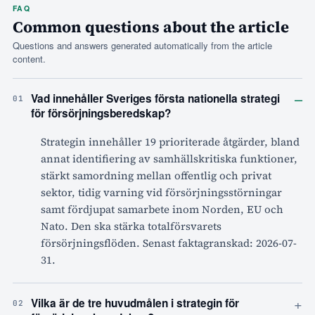
FAQ
Common questions about the article
Questions and answers generated automatically from the article
content.
–
Vad innehåller Sveriges första nationella strategi
01
för försörjningsberedskap?
Strategin innehåller 19 prioriterade åtgärder, bland
annat identifiering av samhällskritiska funktioner,
stärkt samordning mellan offentlig och privat
sektor, tidig varning vid försörjningsstörningar
samt fördjupat samarbete inom Norden, EU och
Nato. Den ska stärka totalförsvarets
försörjningsflöden. Senast faktagranskad: 2026-07-
31.
+
Vilka är de tre huvudmålen i strategin för
02