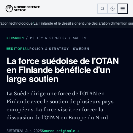
technologique
/
La Finlande et le Brésil signent une déclaration d'intention sur la co
NEWSROOM
/
POLICY & STRATEGY
/
SWEDEN
EDITORIAL
POLICY & STRATEGY · SWEDEN
La force suédoise de l'OTAN
en Finlande bénéficie d'un
large soutien
La Suède dirige une force de l'OTAN en
Finlande avec le soutien de plusieurs pays
européens. La force vise à renforcer la
dissuasion de l'OTAN en Europe du Nord.
SWEDEN
26 Jun 2025
Source originale
↗