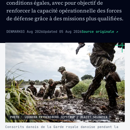
conditions égales, avec pour objectif de
renforcer la capacité opérationnelle des forces
de défense grâce à des missions plus qualifiées.
DENMARK
03 Aug 2026
Updated
05 Aug 2026
Source originale
↗
PHOTO · LEONORA FRYDENSBERG SEPSTRUP / BLADET SOLDATEN
Conscrits danois de la Garde royale danoise pendant la