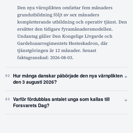
Den nya värnplikten omfattar fem månaders
grundutbildning följt av sex månaders
kompletterande utbildning och operativ tjänst. Den
ersätter den tidigare fyramånadersmodellen.
Undantag gäller Den Kongelige Livgarde och
Gardehusarregimentets Hesteskadron, där
tjänstgöringen är 12 månader. Senast
faktagranskad: 2026-08-03.
+
Hur många danskar påbörjade den nya värnplikten
02
den 3 augusti 2026?
+
Varför fördubblas antalet unga som kallas till
03
Forsvarets Dag?