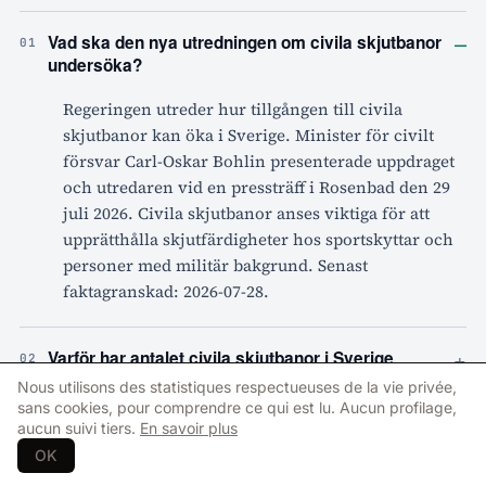
–
Vad ska den nya utredningen om civila skjutbanor
01
undersöka?
Regeringen utreder hur tillgången till civila
skjutbanor kan öka i Sverige. Minister för civilt
försvar Carl-Oskar Bohlin presenterade uppdraget
och utredaren vid en pressträff i Rosenbad den 29
juli 2026. Civila skjutbanor anses viktiga för att
upprätthålla skjutfärdigheter hos sportskyttar och
personer med militär bakgrund. Senast
faktagranskad: 2026-07-28.
+
Varför har antalet civila skjutbanor i Sverige
02
minskat?
Nous utilisons des statistiques respectueuses de la vie privée,
sans cookies, pour comprendre ce qui est lu. Aucun profilage,
aucun suivi tiers.
En savoir plus
+
Hur mycket satsar regeringen på det civila
03
OK
försvaret 2026-2028?