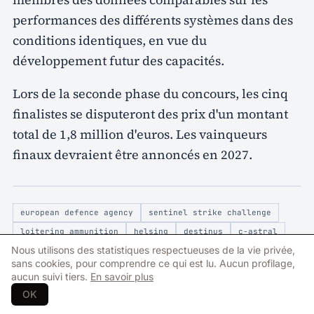
performances des différents systèmes dans des
conditions identiques, en vue du
développement futur des capacités.
Lors de la seconde phase du concours, les cinq
finalistes se disputeront des prix d'un montant
total de 1,8 million d'euros. Les vainqueurs
finaux devraient être annoncés en 2027.
european defence agency
sentinel strike challenge
loitering ammunition
helsing
destinus
c-astral
Nous utilisons des statistiques respectueuses de la vie privée,
uavision
spirit aeronautical systems
sans cookies, pour comprendre ce qui est lu. Aucun profilage,
santa margarida
eu opex26
portugal
aucun suivi tiers.
En savoir plus
OK