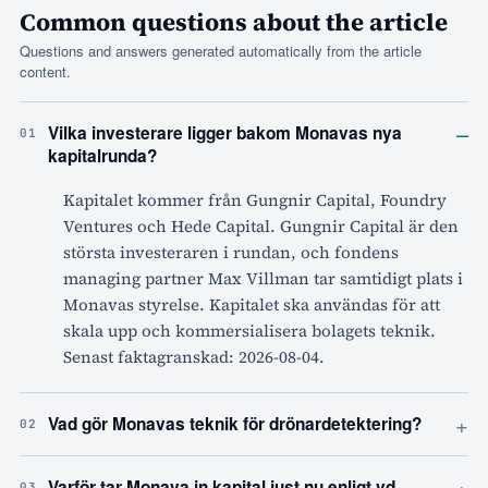
Common questions about the article
Questions and answers generated automatically from the article
content.
–
Vilka investerare ligger bakom Monavas nya
01
kapitalrunda?
Kapitalet kommer från Gungnir Capital, Foundry
Ventures och Hede Capital. Gungnir Capital är den
största investeraren i rundan, och fondens
managing partner Max Villman tar samtidigt plats i
Monavas styrelse. Kapitalet ska användas för att
skala upp och kommersialisera bolagets teknik.
Senast faktagranskad: 2026-08-04.
+
Vad gör Monavas teknik för drönardetektering?
02
+
Varför tar Monava in kapital just nu enligt vd
03