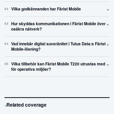
+
Vilka godkännanden har Färist Mobile
02
+
Hur skyddas kommunikationen i Färist Mobile över
03
osäkra nätverk?
+
Vad innebär digital suveränitet i Tutus Data:s Färist
04
Mobile-lösning?
+
Vilka tillbehör kan Färist Mobile T220 utrustas med
05
för operativa miljöer?
Related coverage
→