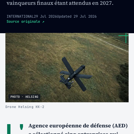
vainqueurs finaux étant attendus en 2027.
INTERNATIONAL
29 Jul 2026
Updated
29 Jul 2026
Source originale
↗
PHOTO · HELSING
Drone Helsing HX-2
L'
Agence européenne de défense (AED)