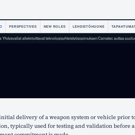
O
PERSPECTIVES
NEW ROLES
LEHDISTÖHUONE
TAPAHTUMA
 Yhdysvallat allekirjoittavat teknologiayhteistyösopimuksen
/
Camatec auttaa puolustu
initial delivery of a weapon system or vehicle prior to
on, typically used for testing and validation before 
ment commitment is made.