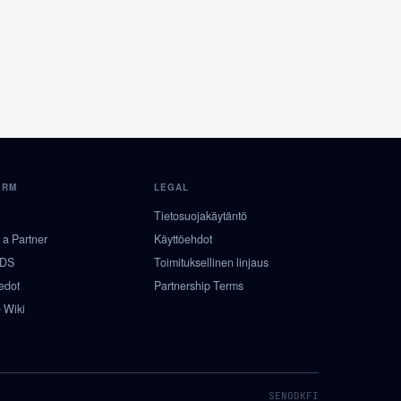
ORM
LEGAL
Tietosuojakäytäntö
a Partner
Käyttöehdot
NDS
Toimituksellinen linjaus
iedot
Partnership Terms
 Wiki
SE
NO
DK
FI