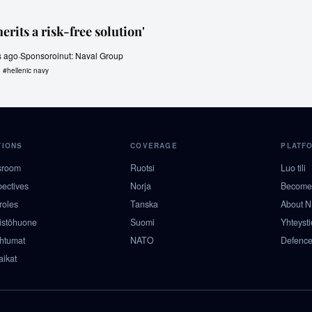
rits a risk-free solution'
s ago
·
Sponsoroinut
:
Naval Group
#
hellenic navy
TIONS
COVERAGE
PLATF
sroom
Ruotsi
Luo tili
pectives
Norja
Become 
roles
Tanska
About 
istöhuone
Suomi
Yhteyst
htumat
NATO
Defence
aikat