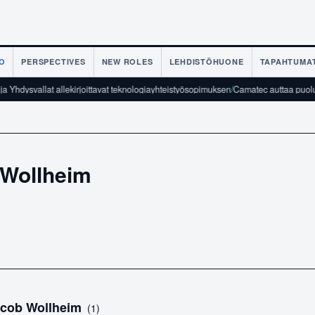
O
PERSPECTIVES
NEW ROLES
LEHDISTÖHUONE
TAPAHTUMA
a Yhdysvallat allekirjoittavat teknologiayhteistyösopimuksen
/
Camatec auttaa puolust
 Wollheim
cob Wollheim
(
1
)