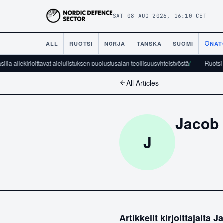
SAT 08 AUG 2026, 16:10 CET
ALL
RUOTSI
NORJA
TANSKA
SUOMI
NAT
lia allekirjoittavat aiejulistuksen puolustusalan teollisuusyhteistyöstä
/
Ruotsi j
All Articles
Jacob
J
Artikkelit kirjoittajalta
Ja