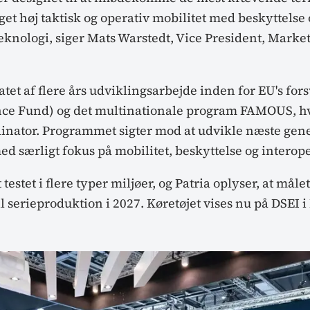
t høj taktisk og operativ mobilitet med beskyttelse 
eknologi, siger Mats Warstedt, Vice President, Marke
atet af flere års udviklingsarbejde inden for EU's for
ce Fund) og det multinationale program FAMOUS, hvo
dinator. Programmet sigter mod at udvikle næste gen
 særligt fokus på mobilitet, beskyttelse og interope
testet i flere typer miljøer, og Patria oplyser, at målet
il serieproduktion i 2027. Køretøjet vises nu på DSEI i