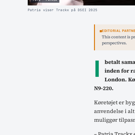
Patria viser Trackx på DSEI 2025
EDITORIAL PARTN
This content is p
perspectives.
I
betalt sama
inden for 
London. Kør
N9-220.
Køretøjet er byg
anvendelse i al
muliggør tilpasn
– Patria Trackx