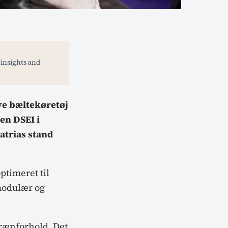
 insights and
ye bæltekøretøj
n DSEI i
Patrias stand
ptimeret til
 modulær og
rrænforhold. Det