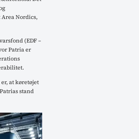
og
t Area Nordics,
svarsfond (EDF –
r Patria er
erations
rabilitet.
 er, at køretøjet
 Patrias stand