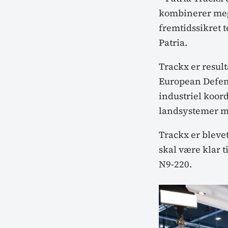
kombinerer mege
fremtidssikret t
Patria.
Trackx er result
European Defen
industriel koor
landsystemer med
Trackx er blevet 
skal være klar t
N9-220.