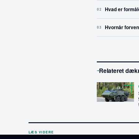
Hvad er formå
02
Hvornår forvent
03
Relateret dæk
→
LÆS VIDERE