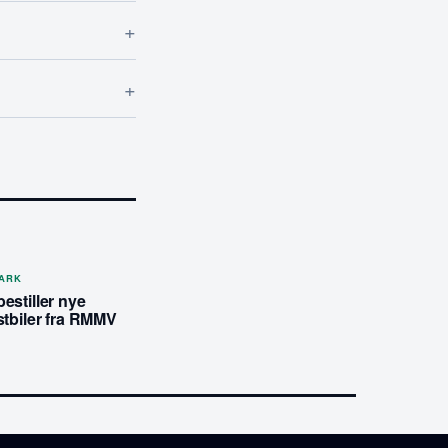
+
+
MARK
estiller nye
stbiler fra RMMV