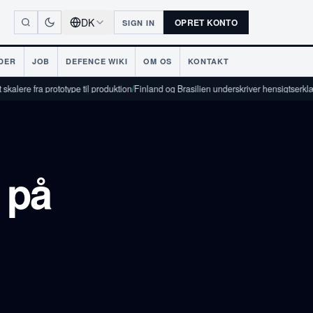
DK
OPRET KONTO
SIGN IN
DER
JOB
DEFENCE WIKI
OM OS
KONTAKT
ototype til produktion
/
Finland og Brasilien underskriver hensigtserklæring om fors
 på