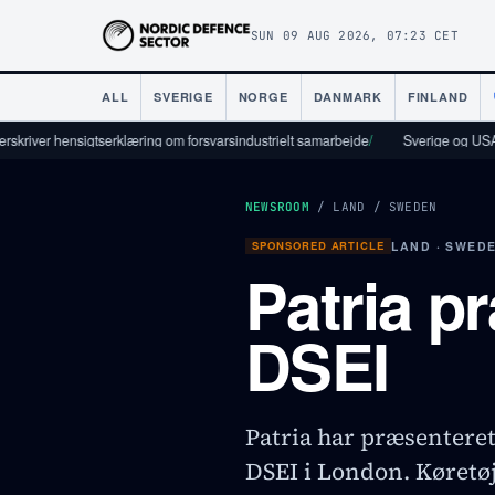
SUN 09 AUG 2026, 07:23 CET
ALL
SVERIGE
NORGE
DANMARK
FINLAND
igtserklæring om forsvarsindustrielt samarbejde
/
Sverige og USA indgår aftal
NEWSROOM
/
LAND
/
SWEDEN
SPONSORED ARTICLE
LAND · SWED
Patria p
DSEI
Patria har præsenteret
DSEI i London. Køretøje