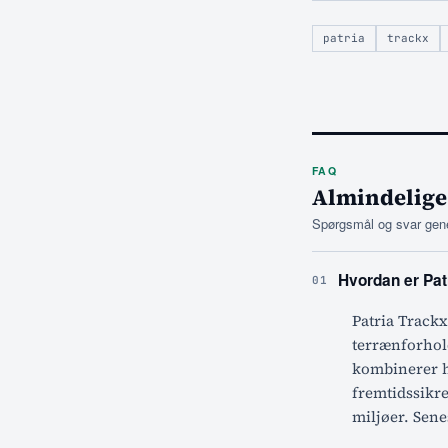
patria
trackx
FAQ
Almindelige
Spørgsmål og svar gene
Hvordan er Patr
01
Patria Trackx
terrænforhol
kombinerer hø
fremtidssikre
miljøer. Sene