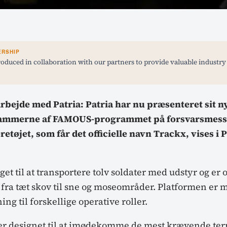
ERSHIP
roduced in collaboration with our partners to provide valuable industry
rbejde med Patria: Patria har nu præsenteret sit n
rammerne af FAMOUS-programmet på forsvarsmesse
etøjet, som får det officielle navn Trackx, vises i 
get til at transportere tolv soldater med udstyr og er o
t fra tæt skov til sne og moseområder. Platformen er
ing til forskellige operative roller.
 er designet til at imødekomme de mest krævende te