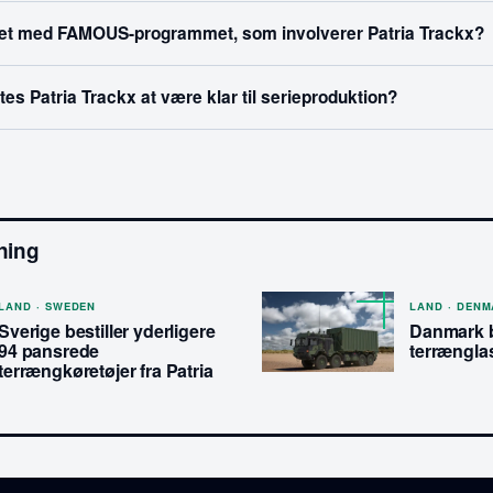
let med FAMOUS-programmet, som involverer Patria Trackx?
es Patria Trackx at være klar til serieproduktion?
ning
LAND · SWEDEN
LAND · DEN
Sverige bestiller yderligere
Danmark b
94 pansrede
terrængla
terrængkøretøjer fra Patria