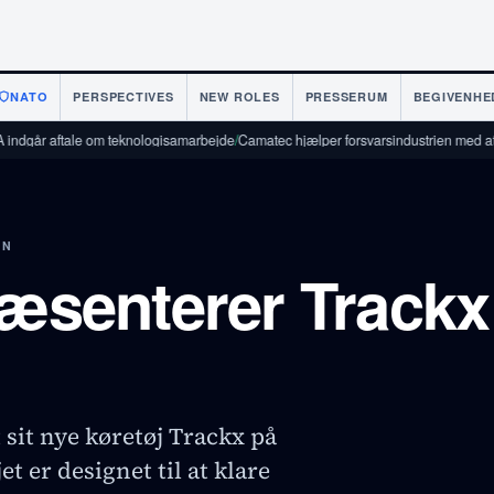
NATO
PERSPECTIVES
NEW ROLES
PRESSERUM
BEGIVENHE
e om teknologisamarbejde
/
Camatec hjælper forsvarsindustrien med at skalere fra pr
EN
ræsenterer Trackx
 sit nye køretøj Trackx på
t er designet til at klare