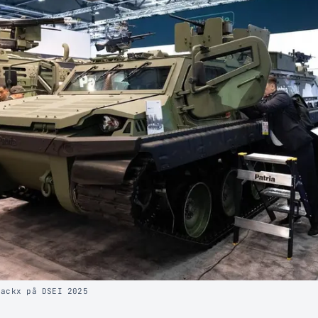
rackx på DSEI 2025