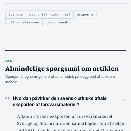
sverige
storbritannien
jef
gripen e
ulf kristersson
rishi sunak
FAQ
Almindelige spørgsmål om artiklen
Spørgsmål og svar genereret automatisk på baggrund af artiklens
indhold.
–
Hvordan påvirker den svensk-britiske aftale
01
eksporten af forsvarsmateriel?
Aftalen styrker eksporten af forsvarsmateriel.
Sverige og Storbritannien samarbejder om at sælge
JAS 39 Gripen E, hvilket er en del af det strategiske