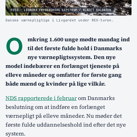
FOTO · LEONORA FRYDENSBERG SEPSTRUP / BLADET SOLDATEN
Danske værnepligtige i Livgardet under REX-turen.
O
mkring 1.600 unge mødte mandag ind
til det første fulde hold i Danmarks
nye værnepligtssystem. Den nye
model indebærer en forlænget tjeneste på
elleve måneder og omfatter for første gang
både mænd og kvinder på lige vilkår.
NDS rapporterede i februar
om Danmarks
beslutning om at indføre en forlænget
værnepligt på elleve måneder. Nu møder det
første fulde uddannelseshold ind efter det nye
system.