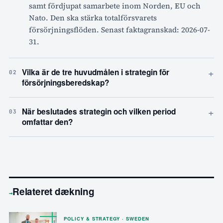
samt fördjupat samarbete inom Norden, EU och
Nato. Den ska stärka totalförsvarets
försörjningsflöden. Senast faktagranskad: 2026-07-
31.
+
Vilka är de tre huvudmålen i strategin för
02
försörjningsberedskap?
+
När beslutades strategin och vilken period
03
omfattar den?
Relateret dækning
→
POLICY & STRATEGY · SWEDEN