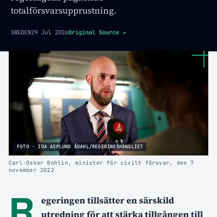
totalförsvarsupprustning.
SWEDEN
29 Jul 2026
Original Source
↗
FOTO · IDA ASPLUND ÅDAHL/REGERINGSKANSLIET
Carl-Oskar Bohlin, minister för civilt försvar, den 7
november 2022
R
egeringen tillsätter en särskild
utredning för att stärka tillgången till