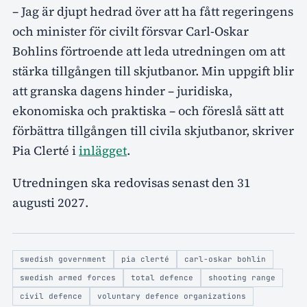
– Jag är djupt hedrad över att ha fått regeringens
och minister för civilt försvar Carl-Oskar
Bohlins förtroende att leda utredningen om att
stärka tillgången till skjutbanor. Min uppgift blir
att granska dagens hinder – juridiska,
ekonomiska och praktiska – och föreslå sätt att
förbättra tillgången till civila skjutbanor, skriver
Pia Clerté i
inlägget
.
Utredningen ska redovisas senast den 31
augusti 2027.
swedish government
pia clerté
carl-oskar bohlin
swedish armed forces
total defence
shooting range
civil defence
voluntary defence organizations