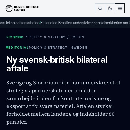
eknologisamarbejde
/
Finland og Brasilien underskriver hensigtserklæring om forsva
NEWSROOM
/
POLICY & STRATEGY
/
SWEDEN
EDITORIAL
POLICY & STRATEGY · SWEDEN
Ny svensk-britisk bilateral
aftale
Sverige og Storbritannien har underskrevet et
strategisk partnerskab, der omfatter
samarbejde inden for kontraterrorisme og
eksport af forsvarsmateriel. Aftalen styrker
forholdet mellem landene og indeholder 60
punkter.