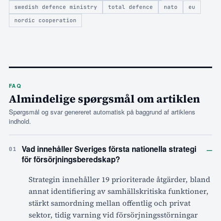
swedish defence ministry
total defence
nato
eu
nordic cooperation
FAQ
Almindelige spørgsmål om artiklen
Spørgsmål og svar genereret automatisk på baggrund af artiklens
indhold.
–
Vad innehåller Sveriges första nationella strategi
01
för försörjningsberedskap?
Strategin innehåller 19 prioriterade åtgärder, bland
annat identifiering av samhällskritiska funktioner,
stärkt samordning mellan offentlig och privat
sektor, tidig varning vid försörjningsstörningar