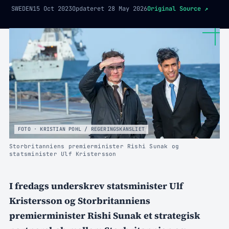
SWEDEN
15 Oct 2023
Opdateret
28 May 2026
Original Source
↗
FOTO · KRISTIAN POHL / REGERINGSKANSLIET
Storbritanniens premierminister Rishi Sunak og
statsminister Ulf Kristersson
I fredags underskrev statsminister Ulf
Kristersson og Storbritanniens
premierminister Rishi Sunak et strategisk