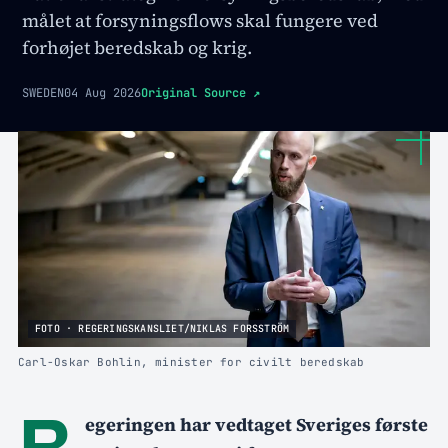
målet at forsyningsflows skal fungere ved
forhøjet beredskab og krig.
SWEDEN
04 Aug 2026
Original Source
↗
FOTO · REGERINGSKANSLIET/NIKLAS FORSSTRÖM
Carl-Oskar Bohlin, minister for civilt beredskab
R
egeringen har vedtaget Sveriges første