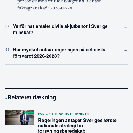
personer med militär bakgrund. Senast
faktagranskad: 2026-07-28.
+
Varför har antalet civila skjutbanor i Sverige
02
minskat?
+
Hur mycket satsar regeringen på det civila
03
försvaret 2026-2028?
Relateret dækning
→
POLICY & STRATEGY · SWEDEN
Regeringen antager Sveriges første
nationale strategi for
forsyningsberedskab