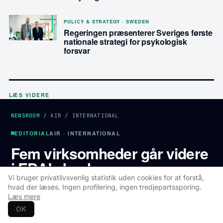
POLICY & STRATEGY · SWEDEN
Regeringen præsenterer Sveriges første
nationale strategi for psykologisk
forsvar
LÆS VIDERE
NEWSROOM
/
AIR
/
INTERNATIONAL
EDITORIAL
AIR · INTERNATIONAL
Fem virksomheder går videre
i EDA's konkurrence
Vi bruger privatlivsvenlig statistik uden cookies for at forstå,
hvad der læses. Ingen profilering, ingen tredjepartssporing.
EDA har udpeget fem finalister: Helsing,
Læs mere
Destinus, C-Astral, UAVision og Spirit
OK
Aeronautical Systems i konkurrencen Sentinel