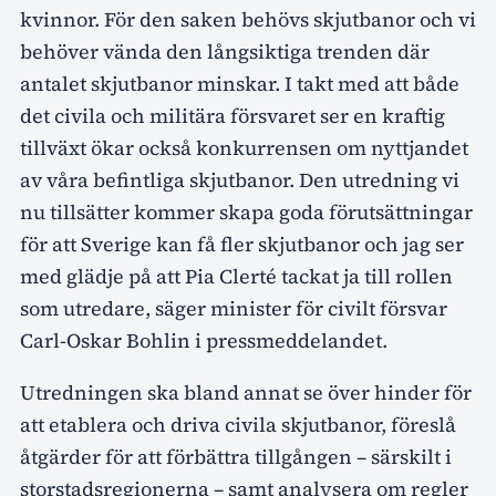
kvinnor. För den saken behövs skjutbanor och vi
behöver vända den långsiktiga trenden där
antalet skjutbanor minskar. I takt med att både
det civila och militära försvaret ser en kraftig
tillväxt ökar också konkurrensen om nyttjandet
av våra befintliga skjutbanor. Den utredning vi
nu tillsätter kommer skapa goda förutsättningar
för att Sverige kan få fler skjutbanor och jag ser
med glädje på att Pia Clerté tackat ja till rollen
som utredare, säger minister för civilt försvar
Carl-Oskar Bohlin i pressmeddelandet.
Utredningen ska bland annat se över hinder för
att etablera och driva civila skjutbanor, föreslå
åtgärder för att förbättra tillgången – särskilt i
storstadsregionerna – samt analysera om regler