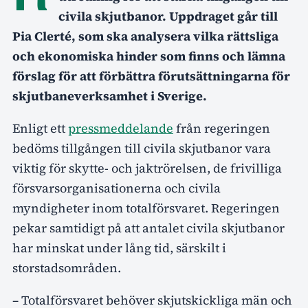
civila skjutbanor. Uppdraget går till
Pia Clerté, som ska analysera vilka rättsliga
och ekonomiska hinder som finns och lämna
förslag för att förbättra förutsättningarna för
skjutbaneverksamhet i Sverige.
Enligt ett
pressmeddelande
från regeringen
bedöms tillgången till civila skjutbanor vara
viktig för skytte- och jaktrörelsen, de frivilliga
försvarsorganisationerna och civila
myndigheter inom totalförsvaret. Regeringen
pekar samtidigt på att antalet civila skjutbanor
har minskat under lång tid, särskilt i
storstadsområden.
– Totalförsvaret behöver skjutskickliga män och