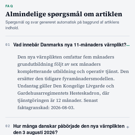
FAQ
Almindelige spørgsmål om artiklen
Spørgsmål og svar genereret automatisk på baggrund af artiklens
indhold.
–
Vad innebär Danmarks nya 11-månaders värnplikt?
01
Den nya värnplikten omfattar fem månaders
grundutbildning följt av sex månaders
kompletterande utbildning och operativ tjänst. Den
ersätter den tidigare fyramånadersmodellen.
Undantag gäller Den Kongelige Livgarde och
Gardehusarregimentets Hesteskadron, där
tjänstgöringen är 12 månader. Senast
faktagranskad: 2026-08-03.
+
Hur många danskar påbörjade den nya värnplikten
02
den 3 augusti 2026?