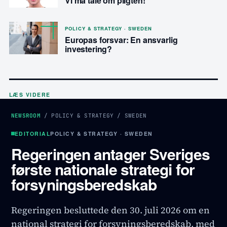
Vi må tale om pligten!
POLICY & STRATEGY · SWEDEN
Europas forsvar: En ansvarlig
investering?
LÆS VIDERE
NEWSROOM
/
POLICY & STRATEGY
/
SWEDEN
EDITORIAL
POLICY & STRATEGY · SWEDEN
Regeringen antager Sveriges
første nationale strategi for
forsyningsberedskab
Regeringen besluttede den 30. juli 2026 om en
national strategi for forsyningsberedskab, med