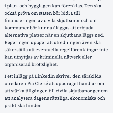
i plan- och bygglagen kan förenklas. Den ska
också pröva om staten bör bidra till
finansieringen av civila skjutbanor och om
kommuner bör kunna åläggas att erbjuda
alternativa platser när en skjutbana läggs ned.
Regeringen uppger att utredningen även ska
säkerställa att eventuella regelförenklingar inte
kan utnyttjas av kriminella nätverk eller
organiserad brottslighet.
I ett inlägg på LinkedIn skriver den särskilda
utredaren Pia Clerté att uppdraget handlar om
att stärka tillgången till civila skjutbanor genom
att analysera dagens rättsliga, ekonomiska och
praktiska hinder.