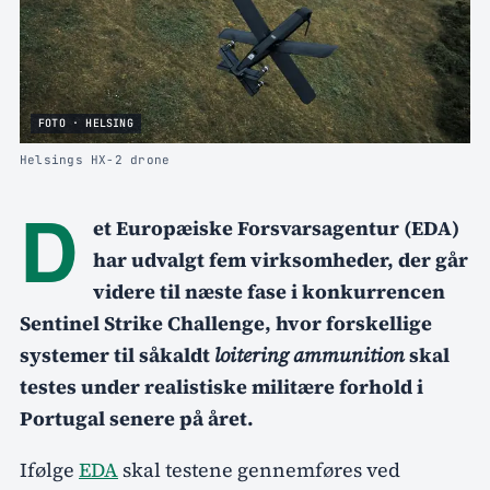
FOTO · HELSING
Helsings HX-2 drone
D
et Europæiske Forsvarsagentur (EDA)
har udvalgt fem virksomheder, der går
videre til næste fase i konkurrencen
Sentinel Strike Challenge, hvor forskellige
systemer til såkaldt
loitering ammunition
skal
testes under realistiske militære forhold i
Portugal senere på året.
Ifølge
EDA
skal testene gennemføres ved