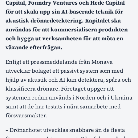
Capital, Foundry Ventures och Hede Capital
för att skala upp sin AI-baserade teknik för
akustisk drönardetektering. Kapitalet ska
användas för att kommersialisera produkten
och bygga ut verksamheten för att möta en
växande efterfrågan.
Enligt ett pressmeddelande från Monava
utvecklar bolaget ett passivt system som med
hjälp av akustik och AI kan detektera, spåra och
klassificera drönare. Företaget uppger att
systemen redan används i Norden och i Ukraina
samt att de har testats i nära samarbete med
försvarsmakter.
– Drönarhotet utvecklas snabbare än de flesta