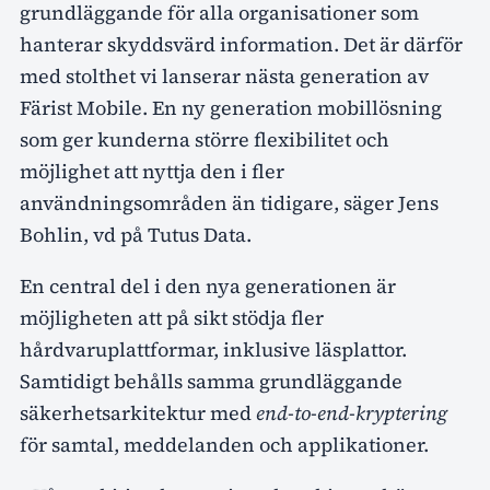
grundläggande för alla organisationer som
hanterar skyddsvärd information. Det är därför
med stolthet vi lanserar nästa generation av
Färist Mobile. En ny generation mobillösning
som ger kunderna större flexibilitet och
möjlighet att nyttja den i fler
användningsområden än tidigare, säger Jens
Bohlin, vd på Tutus Data.
En central del i den nya generationen är
möjligheten att på sikt stödja fler
hårdvaruplattformar, inklusive läsplattor.
Samtidigt behålls samma grundläggande
säkerhetsarkitektur med
end-to-end-kryptering
för samtal, meddelanden och applikationer.