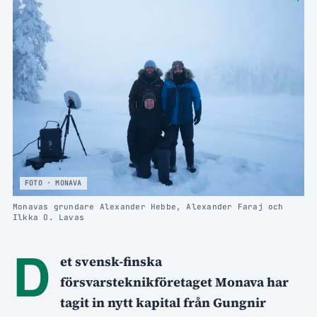
FOTO · MONAVA
Monavas grundare Alexander Hebbe, Alexander Faraj och
Ilkka O. Lavas
D
et svensk-finska
försvarsteknikföretaget Monava har
tagit in nytt kapital från Gungnir