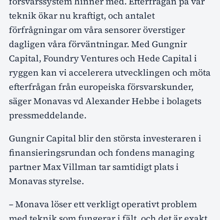
försvarssystem hinner med. Efterfrågan på vår
teknik ökar nu kraftigt, och antalet
förfrågningar om våra sensorer överstiger
dagligen våra förväntningar. Med Gungnir
Capital, Foundry Ventures och Hede Capital i
ryggen kan vi accelerera utvecklingen och möta
efterfrågan från europeiska försvarskunder,
säger Monavas vd Alexander Hebbe i bolagets
pressmeddelande.
Gungnir Capital blir den största investeraren i
finansieringsrundan och fondens managing
partner Max Villman tar samtidigt plats i
Monavas styrelse.
– Monava löser ett verkligt operativt problem
med teknik som fungerar i fält, och det är exakt