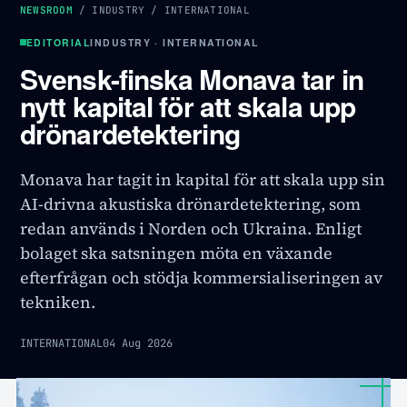
NEWSROOM
/
INDUSTRY
/
INTERNATIONAL
EDITORIAL
INDUSTRY · INTERNATIONAL
Svensk-finska Monava tar in
nytt kapital för att skala upp
drönardetektering
Monava har tagit in kapital för att skala upp sin
AI-drivna akustiska drönardetektering, som
redan används i Norden och Ukraina. Enligt
bolaget ska satsningen möta en växande
efterfrågan och stödja kommersialiseringen av
tekniken.
INTERNATIONAL
04 Aug 2026