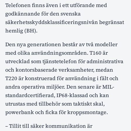
Telefonen finns även i ett utförande med
godkännande för den svenska
säkerhetsskyddsklassificeringsnivån begränsat
hemlig (BH).
Den nya generationen består av två modeller
med olika användningsområden. T160 är
utvecklad som tjänstetelefon för administrativa
och kontorsbaserade verksamheter, medan
T220 är konstruerad för användning i fält och
andra operativa miljöer. Den senare är MIL-
standardcertifierad, IP68-klassad och kan
utrustas med tillbehör som taktiskt skal,
powerbank och ficka för kroppsmontage.
– Tillit till säker kommunikation är