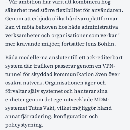
– Vår ambition har varit att kombinera hög
säkerhet med större flexibilitet för användaren.
Genom att erbjuda olika hårdvaruplattformar
kan vi möta behoven hos både administrativa
verksamheter och organisationer som verkar i
mer krävande miljöer, fortsätter Jens Bohlin.
Båda modellerna ansluter till ett ackrediterbart
system där trafiken passerar genom en VPN-
tunnel för skyddad kommunikation även över
osäkra nätverk. Organisationen äger och
förvaltar själv systemet och hanterar sina
enheter genom det egenutvecklade MDM-
systemet Tutus Vakt, vilket möjliggör bland
annat fjärradering, konfiguration och
policystyrning.