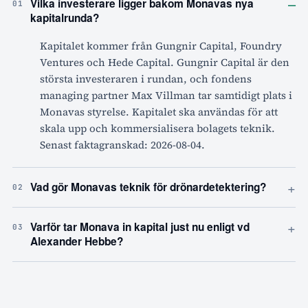
–
Vilka investerare ligger bakom Monavas nya
01
kapitalrunda?
Kapitalet kommer från Gungnir Capital, Foundry
Ventures och Hede Capital. Gungnir Capital är den
största investeraren i rundan, och fondens
managing partner Max Villman tar samtidigt plats i
Monavas styrelse. Kapitalet ska användas för att
skala upp och kommersialisera bolagets teknik.
Senast faktagranskad: 2026-08-04.
+
Vad gör Monavas teknik för drönardetektering?
02
+
Varför tar Monava in kapital just nu enligt vd
03
Alexander Hebbe?