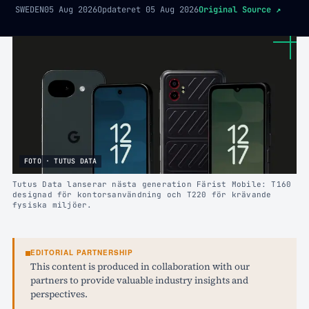
SWEDEN
05 Aug 2026
Opdateret
05 Aug 2026
Original Source
↗
FOTO · TUTUS DATA
Tutus Data lanserar nästa generation Färist Mobile: T160
designad för kontorsanvändning och T220 för krävande
fysiska miljöer.
EDITORIAL PARTNERSHIP
This content is produced in collaboration with our
partners to provide valuable industry insights and
perspectives.