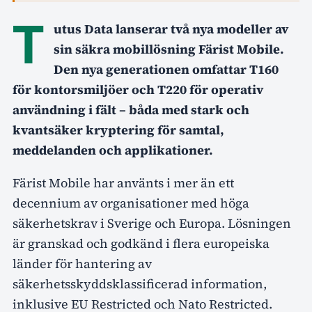
T
utus Data lanserar två nya modeller av
sin säkra mobillösning Färist Mobile.
Den nya generationen omfattar T160
för kontorsmiljöer och T220 för operativ
användning i fält – båda med stark och
kvantsäker kryptering för samtal,
meddelanden och applikationer.
Färist Mobile har använts i mer än ett
decennium av organisationer med höga
säkerhetskrav i Sverige och Europa. Lösningen
är granskad och godkänd i flera europeiska
länder för hantering av
säkerhetsskyddsklassificerad information,
inklusive EU Restricted och Nato Restricted.