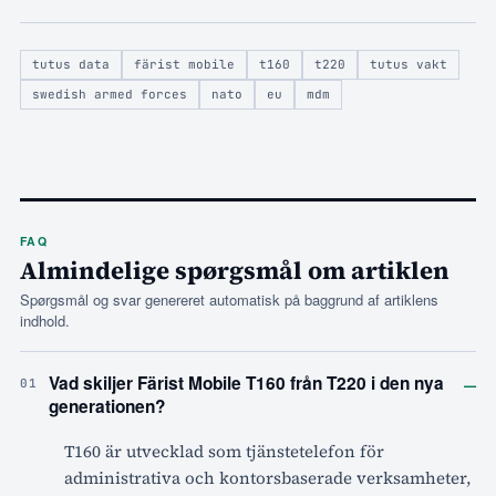
tutus data
färist mobile
t160
t220
tutus vakt
swedish armed forces
nato
eu
mdm
FAQ
Almindelige spørgsmål om artiklen
Spørgsmål og svar genereret automatisk på baggrund af artiklens
indhold.
–
Vad skiljer Färist Mobile T160 från T220 i den nya
01
generationen?
T160 är utvecklad som tjänstetelefon för
administrativa och kontorsbaserade verksamheter,