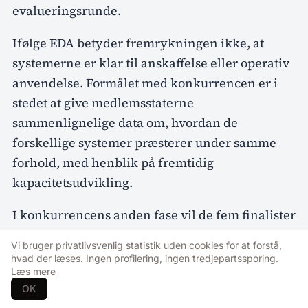
evalueringsrunde.
Ifølge EDA betyder fremrykningen ikke, at
systemerne er klar til anskaffelse eller operativ
anvendelse. Formålet med konkurrencen er i
stedet at give medlemsstaterne
sammenlignelige data om, hvordan de
forskellige systemer præsterer under samme
forhold, med henblik på fremtidig
kapacitetsudvikling.
I konkurrencens anden fase vil de fem finalister
konkurrere om en samlet præmiesum på 1,8
Vi bruger privatlivsvenlig statistik uden cookies for at forstå,
millioner euro. De endelige vindere ventes
hvad der læses. Ingen profilering, ingen tredjepartssporing.
Læs mere
offentliggjort i løbet af 2027.
OK