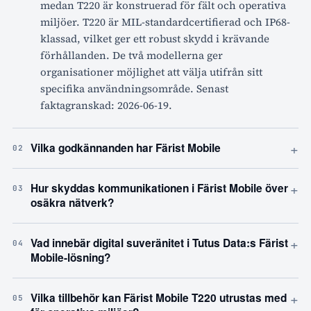
medan T220 är konstruerad för fält och operativa
miljöer. T220 är MIL-standardcertifierad och IP68-
klassad, vilket ger ett robust skydd i krävande
förhållanden. De två modellerna ger
organisationer möjlighet att välja utifrån sitt
specifika användningsområde. Senast
faktagranskad: 2026-06-19.
+
Vilka godkännanden har Färist Mobile
02
+
Hur skyddas kommunikationen i Färist Mobile över
03
osäkra nätverk?
+
Vad innebär digital suveränitet i Tutus Data:s Färist
04
Mobile-lösning?
+
Vilka tillbehör kan Färist Mobile T220 utrustas med
05