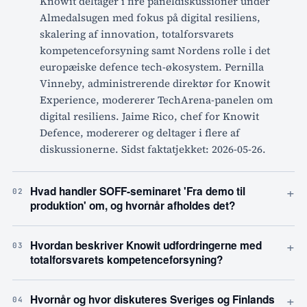
Knowit deltager i fire paneldiskussioner under
Almedalsugen med fokus på digital resiliens,
skalering af innovation, totalforsvarets
kompetenceforsyning samt Nordens rolle i det
europæiske defence tech-økosystem. Pernilla
Vinneby, administrerende direktør for Knowit
Experience, modererer TechArena-panelen om
digital resiliens. Jaime Rico, chef for Knowit
Defence, modererer og deltager i flere af
diskussionerne. Sidst faktatjekket: 2026-05-26.
+
Hvad handler SOFF-seminaret 'Fra demo til
02
produktion' om, og hvornår afholdes det?
+
Hvordan beskriver Knowit udfordringerne med
03
totalforsvarets kompetenceforsyning?
+
Hvornår og hvor diskuteres Sveriges og Finlands
04