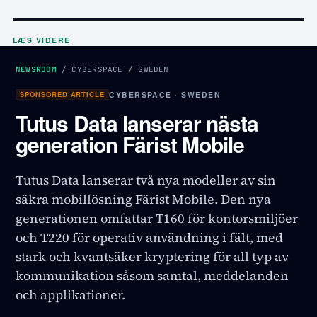
LÆS VIDERE
NEWSROOM
/
CYBERSPACE
/
SWEDEN
SPONSORED ARTICLE
CYBERSPACE · SWEDEN
Tutus Data lanserar nästa
generation Färist Mobile
Tutus Data lanserar två nya modeller av sin
säkra mobillösning Färist Mobile. Den nya
generationen omfattar T160 för kontorsmiljöer
och T220 för operativ användning i fält, med
stark och kvantsäker kryptering för all typ av
kommunikation såsom samtal, meddelanden
och applikationer.