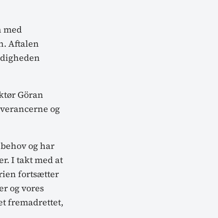
n med
n. Aftalen
yndigheden
ktør Göran
leverancerne og
 behov og har
r. I takt med at
rien fortsætter
er og vores
et fremadrettet,