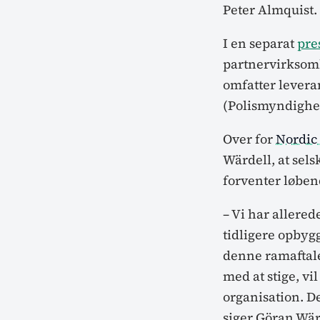
Peter Almquist.
I en separat
pre
partnervirksomh
omfatter levera
(Polismyndighet
Over for
Nordic
Wärdell, at sel
forventer løbend
– Vi har allere
tidligere opbygg
denne ramaftale
med at stige, vi
organisation. D
siger Göran Wär