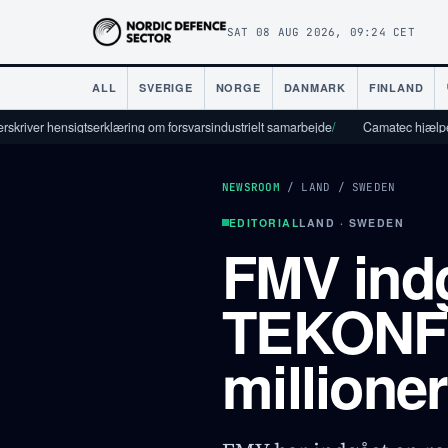
SAT 08 AUG 2026, 09:24 CET
ALL
SVERIGE
NORGE
DANMARK
FINLAND
nsigtserklæring om forsvarsindustrielt samarbejde
/
Camatec hjælper forsvarsind
NEWSROOM
/
LAND
/
SWEDEN
EDITORIAL
LAND · SWEDEN
FMV ind
TEKONF t
millione