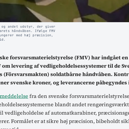
 og andet udstyr, der giver
arets håndvåben. Ifølge FMV
ungerer med høj præcision,
id.
ske forsvarsmaterielstyrelsе (FMV) har indgået en
om levering af vedligeholdelsessystemer til de 
s (Försvarsmakten) soldatbårne håndvåben. Kontr
ioner svenske kroner, og leverancerne påbegyndes i
emeddelelse
fra den svenske forsvarsmaterielstyrels
eholdelsessystemerne blandt andet rengøringsværktø
til vedligeholdelse af automatkarabiner, præcisions
er. Formålet er at sikre høj præcision, bibeholdt si