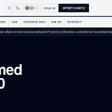
DK
OPRET KONTO
SIGN IN
DER
JOB
DEFENCE WIKI
OM OS
KONTAKT
om teknologisamarbejde
/
Finland og Brasilien underskriver hensigtserklæring om for
med
0