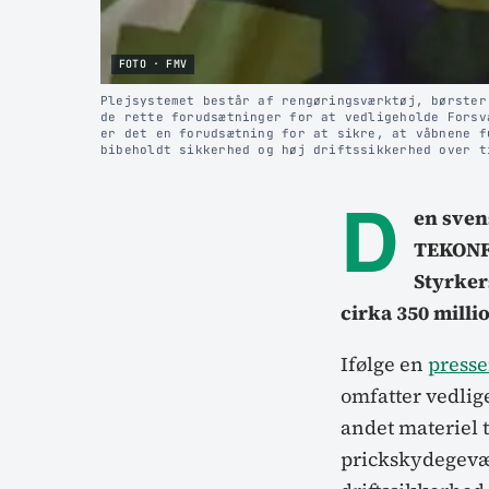
FOTO · FMV
Plejsystemet består af rengøringsværktøj, børster
de rette forudsætninger for at vedligeholde Forsv
er det en forudsætning for at sikre, at våbnene f
bibeholdt sikkerhed og høj driftssikkerhed over t
D
en sven
TEKONF 
Styrker
cirka 350 mill
Ifølge en
press
omfatter vedlig
andet materiel 
prickskydegevær