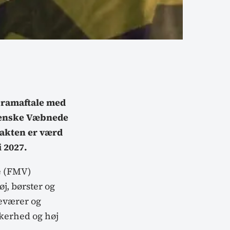
 ramaftale med
Svenske Væbnede
akten er værd
 2027.
е (FMV)
j, børster og
geværer og
kkerhed og høj