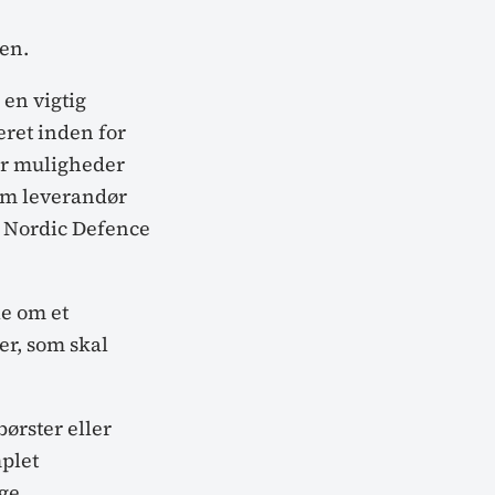
en.
 en vigtig
eret inden for
er muligheder
som leverandør
il Nordic Defence
le om et
r, som skal
ørster eller
mplet
nge