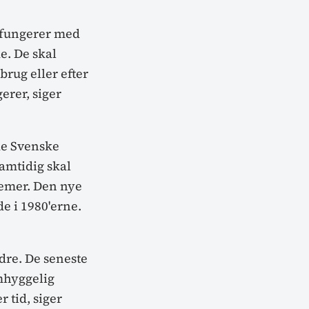
e fungerer med
e. De skal
brug eller efter
erer, siger
de Svenske
amtidig skal
temer. Den nye
de i 1980'erne.
dre. De seneste
mhyggelig
 tid, siger