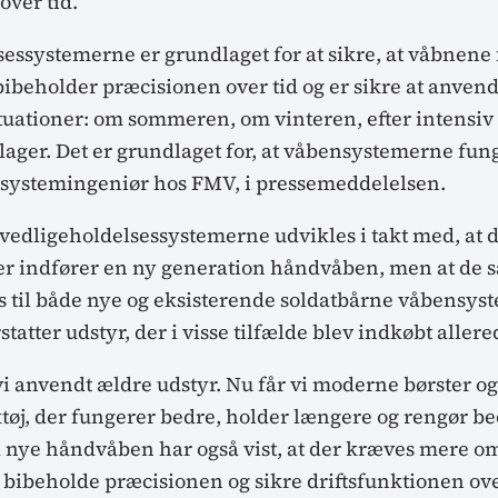
over tid.
sessystemerne er grundlaget for at sikre, at våbnen
bibeholder præcisionen over tid og er sikre at anvend
ituationer: om sommeren, om vinteren, efter intensiv 
 lager. Det er grundlaget for, at våbensystemerne fung
 systemingeniør hos FMV, i pressemeddelelsen.
 vedligeholdelsessystemerne udvikles i takt med, at 
 indfører en ny generation håndvåben, men at de s
til både nye og eksisterende soldatbårne våbensys
atter udstyr, der i visse tilfælde blev indkøbt allere
vi anvendt ældre udstyr. Nu får vi moderne børster og
øj, der fungerer bedre, holder længere og rengør be
 nye håndvåben har også vist, at der kræves mere o
 bibeholde præcisionen og sikre driftsfunktionen over