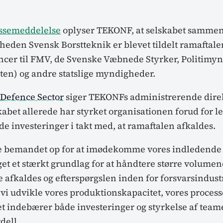
ssemeddelelse
oplyser TEKONF, at selskabet samme
eden Svensk Borstteknik er blevet tildelt ramaftale
ncer til FMV, de Svenske Væbnede Styrker, Politim
en) og andre statslige myndigheder.
 Defence Sector
siger TEKONFs administrerende dire
skabet allerede har styrket organisationen forud for 
e investeringer i takt med, at ramaftalen afkaldes.
de bemandet op for at imødekomme vores indledende
et et stærkt grundlag for at håndtere større volumene
 afkaldes og efterspørgslen inden for forsvarsindust
l vi udvikle vores produktionskapacitet, vores process
et indebærer både investeringer og styrkelse af team
dell.