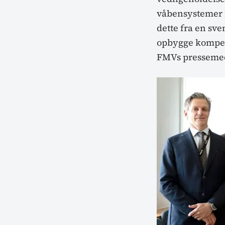
våbensystemer i 
dette fra en sv
opbygge kompete
FMVs pressemed