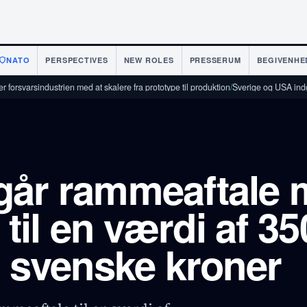
NATO
PERSPECTIVES
NEW ROLES
PRESSERUM
BEGIVENHE
ustrien med at skalere fra prototype til produktion
/
Sverige og USA indgår aftale 
går rammeaftale 
il en værdi af 35
r svenske kroner