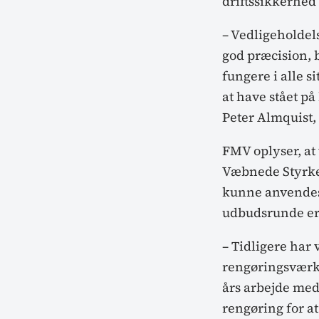
driftssikkerhed 
– Vedligeholdel
god præcision, 
fungere i alle s
at have stået på
Peter Almquist,
FMV oplyser, at
Væbnede Styrker
kunne anvendes 
udbudsrunde erst
– Tidligere har 
rengøringsværkt
års arbejde med
rengøring for at