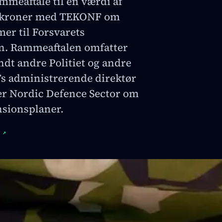
mmeaftale til en værdi af
e kroner med TEKONF om
er til Forsvarets
n. Rammeaftalen omfatter
ndt andre Politiet og andre
 administrerende direktør
er Nordic Defence Sector om
sionsplaner.
↗