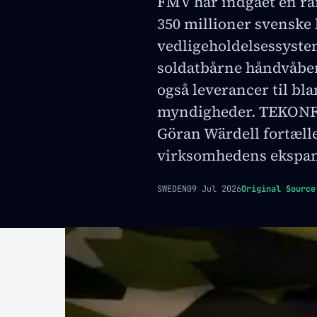
FMV har indgået en ra
350 millioner svensk
vedligeholdelsessystem
soldatbårne håndvåbe
også leverancer til bla
myndigheder. TEKONFs
Göran Wärdell fortæll
virksomhedens ekspan
SWEDEN
09 Jul 2026
Original Source