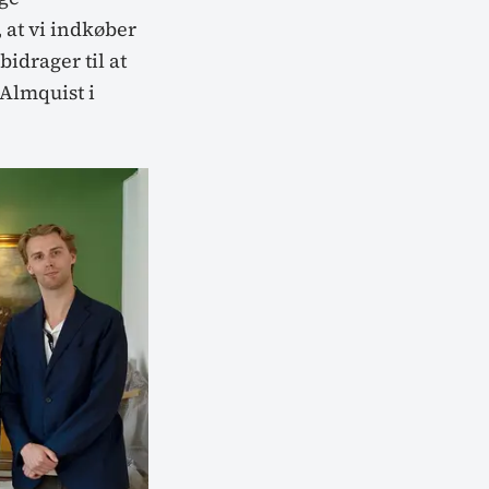
, at vi indkøber
idrager til at
Almquist i