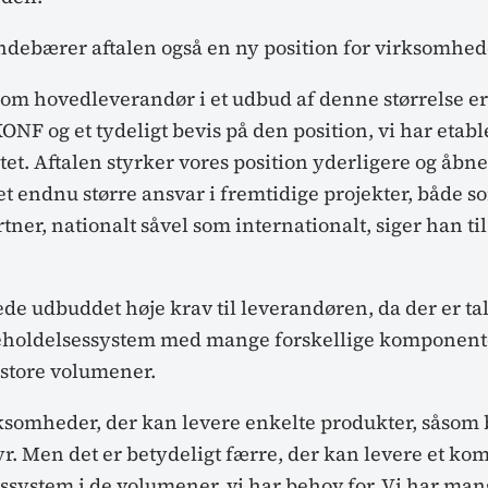
indebærer aftalen også en ny position for virksomhed
 som hovedleverandør i et udbud af denne størrelse er
NF og et tydeligt bevis på den position, vi har etabl
et. Aftalen styrker vores position yderligere og åbn
 et endnu større ansvar i fremtidige projekter, både 
rtner, nationalt såvel som internationalt, siger han t
ede udbuddet høje krav til leverandøren, da der er ta
eholdelsessystem med mange forskellige komponente
 store volumener.
rksomheder, der kan levere enkelte produkter, såsom b
r. Men det er betydeligt færre, der kan levere et ko
ssystem i de volumener, vi har behov for. Vi har ma