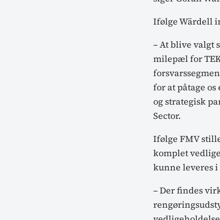
Ifølge Wärdell 
– At blive valgt
milepæl for TEKO
forsvarssegment
for at påtage os
og strategisk pa
Sector.
Ifølge FMV still
komplet vedlig
kunne leveres i
– Der findes vi
rengøringsudsty
vedligeholdelse