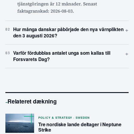
tjänstgöringen är 12 månader. Senast
faktagranskad: 2026-08-03.
+
Hur många danskar påbörjade den nya värnplikten
02
den 3 augusti 2026?
+
Varför fördubblas antalet unga som kallas till
03
Forsvarets Dag?
Relateret dækning
→
POLICY & STRATEGY · SWEDEN
Tre nordiske lande deltager i Neptune
Strike