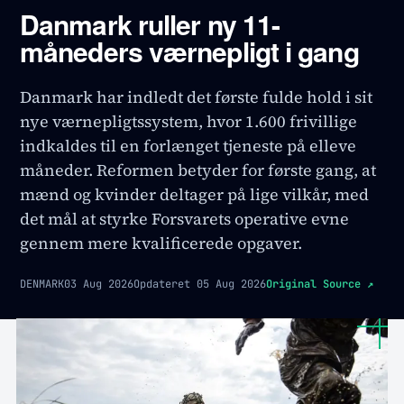
Danmark ruller ny 11-
måneders værnepligt i gang
Danmark har indledt det første fulde hold i sit
nye værnepligtssystem, hvor 1.600 frivillige
indkaldes til en forlænget tjeneste på elleve
måneder. Reformen betyder for første gang, at
mænd og kvinder deltager på lige vilkår, med
det mål at styrke Forsvarets operative evne
gennem mere kvalificerede opgaver.
DENMARK
03 Aug 2026
Opdateret
05 Aug 2026
Original Source
↗