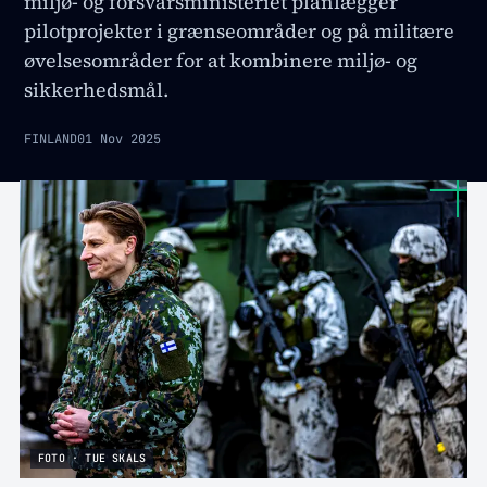
miljø- og forsvarsministeriet planlægger
pilotprojekter i grænseområder og på militære
øvelsesområder for at kombinere miljø- og
sikkerhedsmål.
FINLAND
01 Nov 2025
FOTO · TUE SKALS