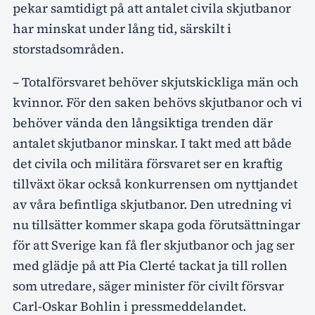
pekar samtidigt på att antalet civila skjutbanor
har minskat under lång tid, särskilt i
storstadsområden.
– Totalförsvaret behöver skjutskickliga män och
kvinnor. För den saken behövs skjutbanor och vi
behöver vända den långsiktiga trenden där
antalet skjutbanor minskar. I takt med att både
det civila och militära försvaret ser en kraftig
tillväxt ökar också konkurrensen om nyttjandet
av våra befintliga skjutbanor. Den utredning vi
nu tillsätter kommer skapa goda förutsättningar
för att Sverige kan få fler skjutbanor och jag ser
med glädje på att Pia Clerté tackat ja till rollen
som utredare, säger minister för civilt försvar
Carl-Oskar Bohlin i pressmeddelandet.