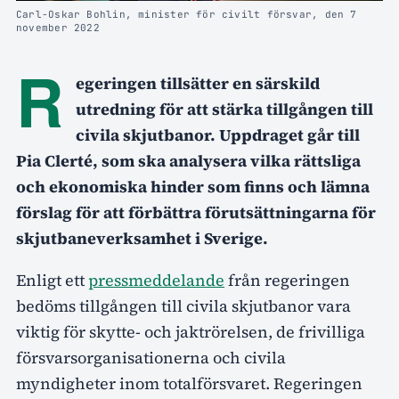
Carl-Oskar Bohlin, minister för civilt försvar, den 7
november 2022
R
egeringen tillsätter en särskild
utredning för att stärka tillgången till
civila skjutbanor. Uppdraget går till
Pia Clerté, som ska analysera vilka rättsliga
och ekonomiska hinder som finns och lämna
förslag för att förbättra förutsättningarna för
skjutbaneverksamhet i Sverige.
Enligt ett
pressmeddelande
från regeringen
bedöms tillgången till civila skjutbanor vara
viktig för skytte- och jaktrörelsen, de frivilliga
försvarsorganisationerna och civila
myndigheter inom totalförsvaret. Regeringen