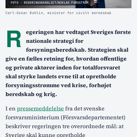
FOTO · REGERINGSKANSLIET/NIKLAS FORSSTRÖM
Carl-Oskar Bohlin, minister for civilt beredskab
R
egeringen har vedtaget Sveriges første
nationale strategi for
forsyningsberedskab. Strategien skal
give en fælles retning for, hvordan offentlige
og private aktører inden for totalforsvaret
skal styrke landets evne til at opretholde
forsyningsstrømme ved krise, forhøjet
beredskab og krig.
I en
pressemeddelelse
fra det svenske
forsvarsministerium (Försvarsdepartementet)
beskriver regeringen tre overordnede mål: at
Sverige skal kunne opretholde