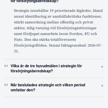
för försörjningsberedskap?
Strategin innehåller 19 prioriterade åtgärder, bland
annat identifiering av samhällskritiska funktioner,
stärkt samordning mellan offentlig och privat
sektor, tidig varning vid försörjningsstörningar
samt fördjupat samarbete inom Norden, EU och
Nato. Den ska stärka totalförsvarets
försörjningsflöden. Senast faktagranskad: 2026-07-
31.
+
Vilka är de tre huvudmålen i strategin för
02
försörjningsberedskap?
+
När beslutades strategin och vilken period
03
omfattar den?