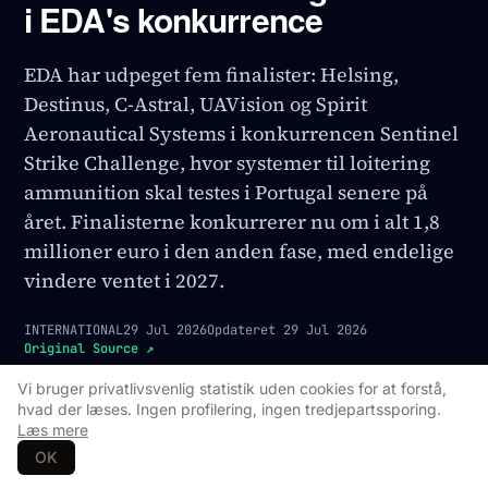
i EDA's konkurrence
EDA har udpeget fem finalister: Helsing,
Destinus, C-Astral, UAVision og Spirit
Aeronautical Systems i konkurrencen Sentinel
Strike Challenge, hvor systemer til loitering
ammunition skal testes i Portugal senere på
året. Finalisterne konkurrerer nu om i alt 1,8
millioner euro i den anden fase, med endelige
vindere ventet i 2027.
INTERNATIONAL
29 Jul 2026
Opdateret
29 Jul 2026
Original Source
↗
Vi bruger privatlivsvenlig statistik uden cookies for at forstå,
hvad der læses. Ingen profilering, ingen tredjepartssporing.
Læs mere
OK