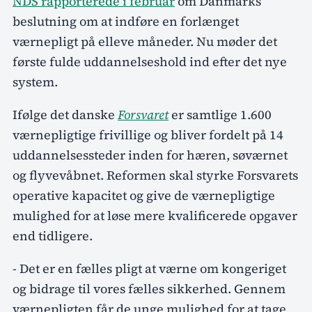
NDS rapporterede i februar
om Danmarks
beslutning om at indføre en forlænget
værnepligt på elleve måneder. Nu møder det
første fulde uddannelseshold ind efter det nye
system.
Ifølge det danske
Forsvaret
er samtlige 1.600
værnepligtige frivillige og bliver fordelt på 14
uddannelsessteder inden for hæren, søværnet
og flyvevåbnet. Reformen skal styrke Forsvarets
operative kapacitet og give de værnepligtige
mulighed for at løse mere kvalificerede opgaver
end tidligere.
- Det er en fælles pligt at værne om kongeriget
og bidrage til vores fælles sikkerhed. Gennem
værnepligten får de unge mulighed for at tage