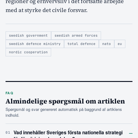
regioner og erhvervsliv i det fortsatte arbejde
med at styrke det civile forsvar.
swedish government
swedish armed forces
swedish defence ministry
total defence
nato
eu
nordic cooperation
FAQ
Almindelige spørgsmål om artiklen
Spørgsmål og svar genereret automatisk på baggrund af artiklens
indhold.
–
Vad innehåller Sveriges första nationella strategi
01