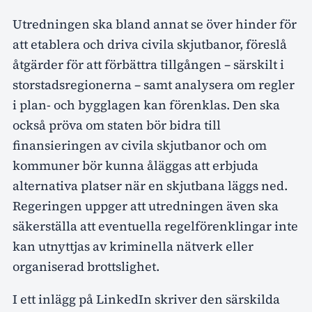
Utredningen ska bland annat se över hinder för
att etablera och driva civila skjutbanor, föreslå
åtgärder för att förbättra tillgången – särskilt i
storstadsregionerna – samt analysera om regler
i plan- och bygglagen kan förenklas. Den ska
också pröva om staten bör bidra till
finansieringen av civila skjutbanor och om
kommuner bör kunna åläggas att erbjuda
alternativa platser när en skjutbana läggs ned.
Regeringen uppger att utredningen även ska
säkerställa att eventuella regelförenklingar inte
kan utnyttjas av kriminella nätverk eller
organiserad brottslighet.
I ett inlägg på LinkedIn skriver den särskilda