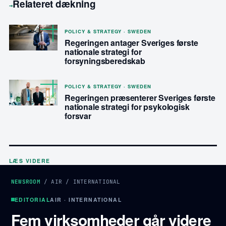
Relateret dækning
→
POLICY & STRATEGY · SWEDEN
Regeringen antager Sveriges første
nationale strategi for
forsyningsberedskab
POLICY & STRATEGY · SWEDEN
Regeringen præsenterer Sveriges første
nationale strategi for psykologisk
forsvar
LÆS VIDERE
NEWSROOM
/
AIR
/
INTERNATIONAL
EDITORIAL
AIR · INTERNATIONAL
Fem virksomheder går videre