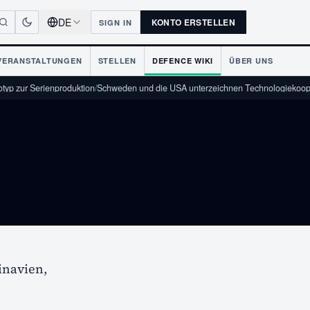
DE
KONTO ERSTELLEN
SIGN IN
VERANSTALTUNGEN
STELLEN
DEFENCE WIKI
ÜBER UNS
KON
yp zur Serienproduktion
/
Schweden und die USA unterzeichnen Technologiekoop
inavien,