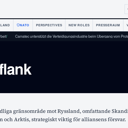
NLAND
NATO
PERSPECTIVES
NEW ROLES
PRESSERAUM
it
/
Camatec unterstützt die Verteidigungsindustrie beim Übergang vom Protot
flank
rdliga gränsområde mot Ryssland, omfattande Skand
 och Arktis, strategiskt viktig för alliansens försvar.