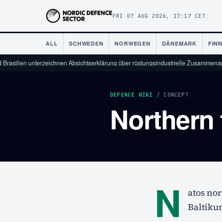
FRI 07 AUG 2026, 17:17 CET
ALL
SCHWEDEN
NORWEGEN
DÄNEMARK
FIN
rasilien unterzeichnen Absichtserklärung über rüstungsindustrielle Zusammenarbe
DEFENCE WIKI
/ CONCEPT
Northern 
N
atos no
Baltikum