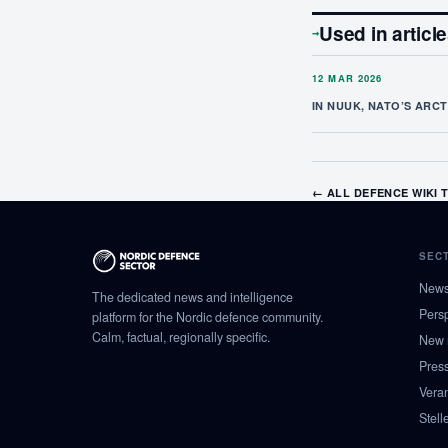
Used in articl
→
12 MAR 2026
IN NUUK, NATO’S ARCTI
← ALL DEFENCE WIKI 
SEC
New
The dedicated news and intelligence
Pers
platform for the Nordic defence community.
Calm, factual, regionally specific.
New 
Pres
Vera
Stell