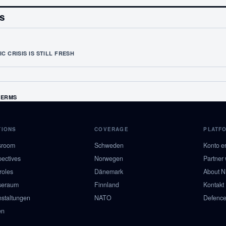
es
C CRISIS IS STILL FRESH
TERMS
TIONS
COVERAGE
PLATF
sroom
Schweden
Konto er
pectives
Norwegen
Partner
roles
Dänemark
About 
seraum
Finnland
Kontakt
nstaltungen
NATO
Defence
en