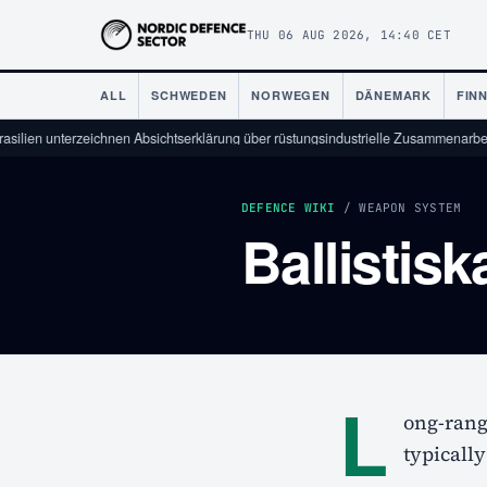
THU 06 AUG 2026, 14:40 CET
ALL
SCHWEDEN
NORWEGEN
DÄNEMARK
FIN
ilien unterzeichnen Absichtserklärung über rüstungsindustrielle Zusammenarbeit
/
DEFENCE WIKI
/ WEAPON SYSTEM
Ballistis
L
ong-range
typically