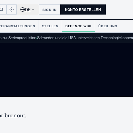
DE
KONTO ERSTELLEN
SIGN IN
VERANSTALTUNGEN
STELLEN
DEFENCE WIKI
ÜBER UNS
KON
zur Serienproduktion
/
Schweden und die USA unterzeichnen Technologiekoopera
or burnout,