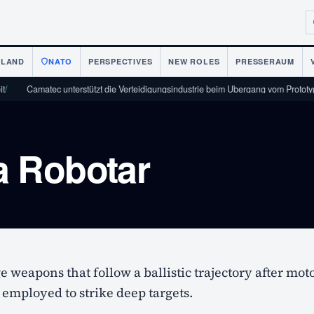
NLAND
NATO
PERSPECTIVES
NEW ROLES
PRESSERAUM
Camatec unterstützt die Verteidigungsindustrie beim Übergang vom Prototyp 
ka Robotar
 weapons that follow a ballistic trajectory after mot
 employed to strike deep targets.